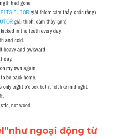
rength had gone. 
IELTS TUTOR
 giải thích: cảm thấy, chắc rằng)
TUTOR
 giải thích: cảm thấy lạnh)
g kicked in the teeth every day. 
h and cold. 
elt heavy and awkward.
at day.
g on my own again. 
d to be back home. 
 only eight o’clock but it felt like midnight.
t. 
lastic, not wood.
el"như ngoại động từ 