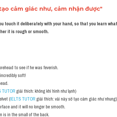
tạo cảm giác như, cảm nhận được"
ou touch it deliberately with your hand, so that you learn what i
her it is rough or smooth.
forehead to see if he was feverish. 
 incredibly soft!
head. 
S TUTOR
 giải thích: không khí hình như lạnh)
elvet (
IELTS TUTOR
 giải thích: vải này sờ tạo cảm giác như nhung)
rface and it will no longer be smooth. 
n is in the small of the back. 