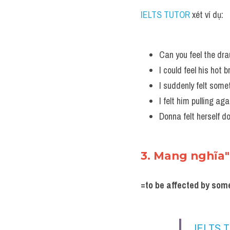
IELTS TUTOR 
xét ví dụ:
Can you feel the dr
I could feel his hot 
I suddenly felt som
I felt him pulling ag
Donna felt herself d
3. Mang nghĩa"
=to be affected by som
IELTS 