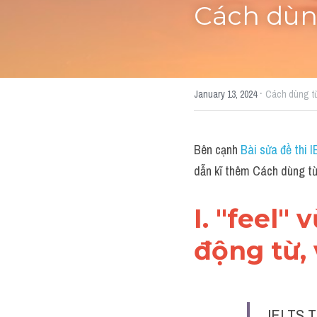
Cách dùng
·
January 13, 2024
Cách dùng t
Bên cạnh 
Bài sửa đề thi 
dẫn kĩ thêm Cách dùng từ
I. "feel" 
động từ, 
IELTS T