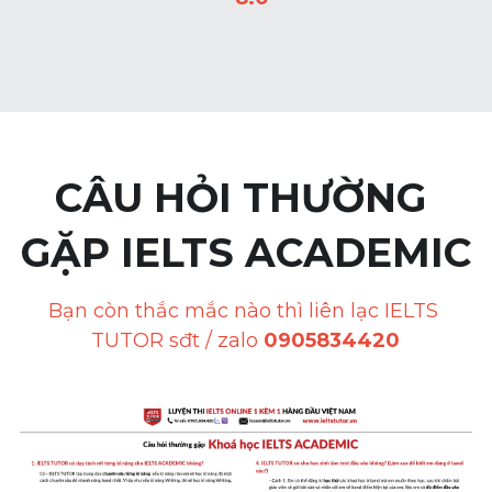
CÂU HỎI THƯỜNG 
GẶP IELTS ACADEMIC
Bạn còn thắc mắc nào thì liên lạc IELTS 
TUTOR sđt / zalo 
0905834420