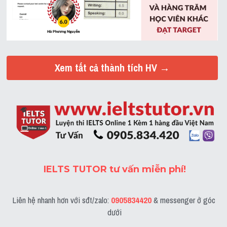
Xem tất cả thành tích HV →
IELTS TUTOR tư vấn miễn phí!
Liên hệ nhanh hơn với sđt/zalo: 
0905834420
 & messenger ở góc 
dưới