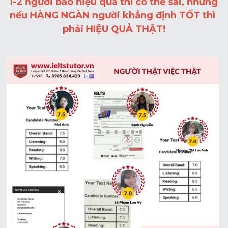
1-2 người bảo hiệu quả thì có thể sai, nhưng 
nếu 
HÀNG NGÀN
 người khẳng định 
TỐT
 thì 
phải 
HIỆU QUẢ THẬT
!