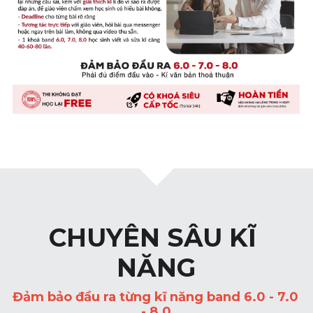
Đề thi thật Task 2
Listening
Speaking
Writing
Reading
Vocabulary
CHUYÊN SÂU KĨ 
NĂNG
Đảm bảo đầu ra từng kĩ năng band 6.0 - 7.0 
- 8.0