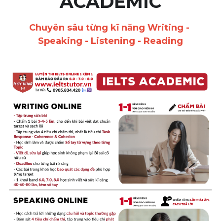
ACADEMIC
Adj
Liên hệ
Lớp Siêu Cấp Tốc
Chuyên sâu từng kĩ năng Writing - 
Khác
Speaking - Listening - Reading
HỌC THỬ →
Từ vựng theo topic
Từ vựng theo Topic
Vocabulary - Grammar
Grammar
Part 2
Noun
Verb