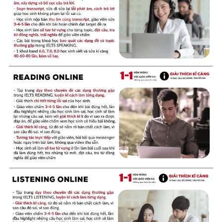
Du học Hà Lan
Du học Cấp Ba
Đề thi thật Task 1
Adv
Cách dùng từ
Task 1
Đề thi IELTS thật
Phân biệt từ
Advice
IELTS Advice