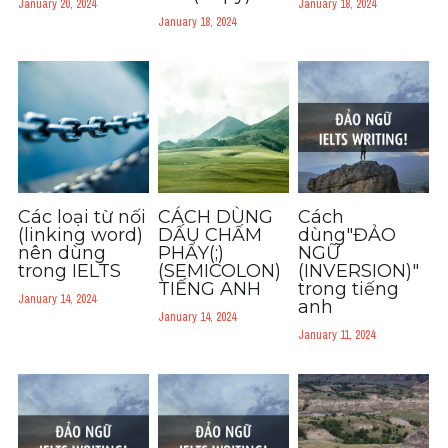
January 20, 2024
January 18, 2024
Đề thi thật Task 2
January 18, 2024
Listening
Speaking
Writing
Reading
Các loại từ nối
CÁCH DÙNG
Cách
(linking word)
DẤU CHẤM
dùng"ĐẢO
Vocabulary
nên dùng
PHẨY(;)
NGỮ
trong IELTS
(SEMICOLON)
(INVERSION)"
TIẾNG ANH
trong tiếng
January 14, 2024
anh
January 14, 2024
January 11, 2024