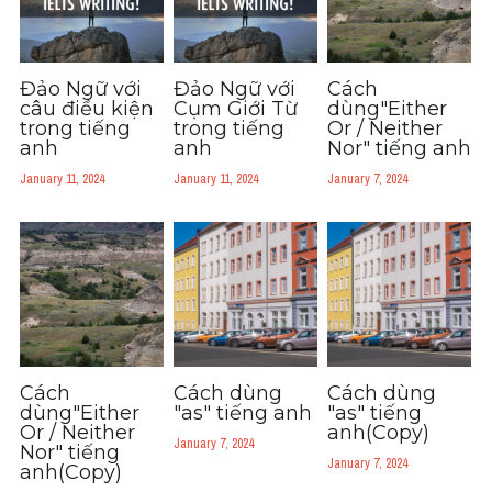
Đảo Ngữ với
Đảo Ngữ với
Cách
câu điều kiện
Cụm Giới Từ
dùng"Either
trong tiếng
trong tiếng
Or / Neither
anh
anh
Nor" tiếng anh
January 11, 2024
January 11, 2024
January 7, 2024
Cách
Cách dùng
Cách dùng
dùng"Either
"as" tiếng anh
"as" tiếng
Or / Neither
anh(Copy)
January 7, 2024
Nor" tiếng
January 7, 2024
anh(Copy)