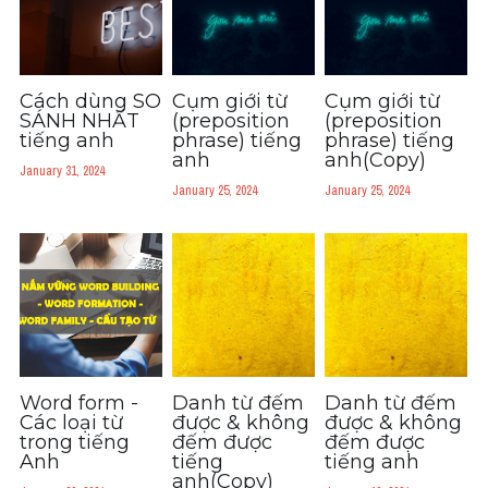
Du học Hà Lan
Du học Cấp Ba
Đề thi thật Task 1
Cách dùng SO
Cụm giới từ
Cụm giới từ
SÁNH NHẤT
(preposition
(preposition
tiếng anh
phrase) tiếng
phrase) tiếng
Adv
anh
anh(Copy)
January 31, 2024
January 25, 2024
January 25, 2024
Cách dùng từ
Task 1
Đề thi IELTS thật
Phân biệt từ
Advice
Word form -
Danh từ đếm
Danh từ đếm
Các loại từ
được & không
được & không
trong tiếng
đếm được
đếm được
IELTS Advice
Anh
tiếng
tiếng anh
anh(Copy)