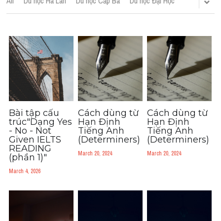
All
Du học Hà Lan
Du học Cấp Ba
Du học Đại Học
Adj
Liên hệ
Lớp Siêu Cấp Tốc
Khác
HỌC THỬ →
Từ vựng theo topic
Từ vựng theo Topic
Vocabulary - Grammar
Bài tập cấu
Cách dùng từ
Cách dùng từ
trúc"Dạng Yes
Hạn Định
Hạn Định
- No - Not
Tiếng Anh
Tiếng Anh
Grammar
Given IELTS
(Determiners)
(Determiners)
READING
Part 2
March 20, 2024
March 20, 2024
(phần 1)"
March 4, 2026
Noun
Verb