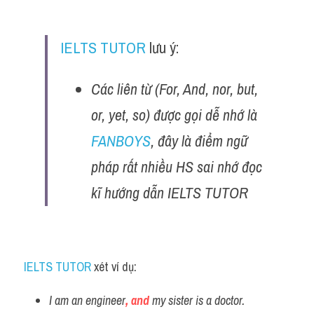
IELTS TUTOR
 lưu ý:
Các liên từ (For, And, nor, but, 
or, yet, so) được gọi dễ nhớ là 
FANBOYS
, đây là điểm ngữ 
pháp rất nhiều HS sai nhớ đọc 
kĩ hướng dẫn IELTS TUTOR 
IELTS TUTOR 
xét ví dụ:
I am an engineer
, and 
my sister is a doctor.