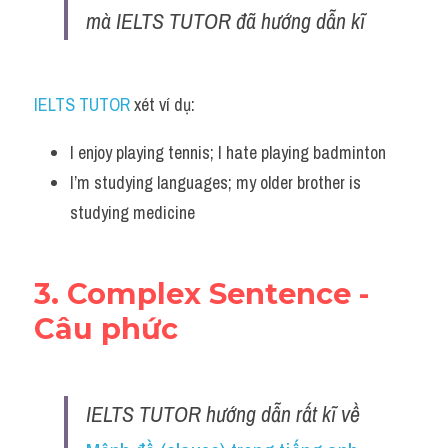
mà IELTS TUTOR đã hướng dẫn kĩ 
IELTS TUTOR 
xét ví dụ:
I enjoy playing tennis; I hate playing badminton
I’m studying languages; my older brother is 
studying medicine
3. Complex Sentence - 
Câu phức 
IELTS TUTOR hướng dẫn rất kĩ về 