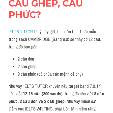
CÂU GHÉP, CÂU 
Đề thi thật Task 2
PHỨC?
Listening
Speaking
IELTS TUTOR
 lưu ý bây giờ, khi phân tích 1 bài mẫu 
Writing
trong sách CAMBRIDGE (Band 9.0) sẽ thấy có 12 câu, 
trong đó bao gồm:
Reading
2 câu đơn
Vocabulary
2 câu ghép
8 câu phức (có chứa các mệnh đề phụ)
Như vậy, IELTS TUTOR khuyên nếu target band 7.0, thì 
nên viết 
12-15 câu (300 words)
, trong đó nên viết 
8 câu 
phức, 2 câu đơn và 2 câu ghép. 
Như vậy muốn đạt 
điểm cao IELTS WRITING, phải luôn tâm niệm rằng: