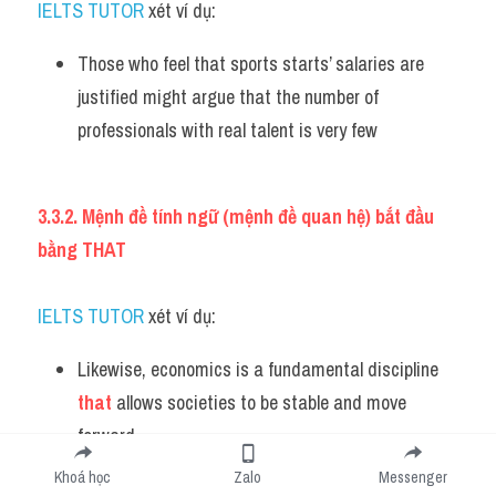
IELTS TUTOR 
xét ví dụ:
Those who feel that sports starts’ salaries are 
justified might argue that the number of 
professionals with real talent is very few
3.3.2. Mệnh đề tính ngữ (mệnh đề quan hệ) bắt đầu 
bằng THAT 
IELTS TUTOR 
xét ví dụ:
Likewise, economics is a fundamental discipline 
that
 allows societies to be stable and move 
forward 
Khoá học
Zalo
Messenger