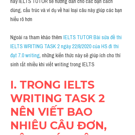
Du học Hà Lan
nay IELTS TUTOR sẽ hướng dẫn cho các bạn cách 
dùng, cấu trúc và ví dụ về hai loại câu này giúp các bạn 
Du học Cấp Ba
hiểu rõ hơn
Đề thi thật Task 1
Ngoài ra tham khảo thêm 
IELTS TUTOR
Bài sửa đề thi 
Adv
IELTS WRITING TASK 2 ngày 22/8/2020 của HS đi thi 
đạt 7.0 writing
, những kiến thức này sẽ giúp ích cho thí 
Cách dùng từ
sinh rất nhiều khi viết writing trong IELTS
Task 1
I. TRONG IELTS 
Đề thi IELTS thật
WRITING TASK 2 
Phân biệt từ
NÊN VIẾT BAO 
Advice
NHIÊU CÂU ĐƠN, 
IELTS Advice