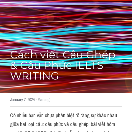
Adj
Liên hệ
Lớp Siêu Cấp Tốc
Khác
HỌC THỬ →
Từ vựng theo topic
Từ vựng theo Topic
Cách viết Câu Ghép 
& Câu Phức IELTS 
Vocabulary - Grammar
WRITING
Grammar
Part 2
·
January 7, 2024
Writing
Noun
Có nhiều bạn vẫn chưa phân biệt rõ ràng sự khác nhau 
Verb
giữa hai loại câu: câu phức và câu ghép, bài viết hôm 