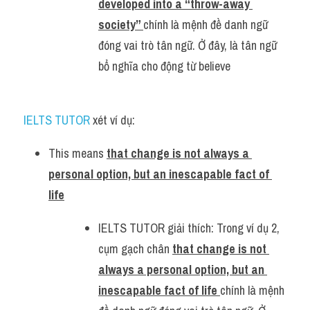
developed into a “throw-away 
society” 
chính là mệnh đề danh ngữ 
đóng vai trò tân ngữ. Ở đây, là tân ngữ 
bổ nghĩa cho động từ believe
IELTS TUTOR 
xét ví dụ:
This means 
that change is not always a 
personal option, but an inescapable fact of 
life
IELTS TUTOR giải thích: Trong ví dụ 2, 
cụm gạch chân 
that change is not 
always a personal option, but an 
inescapable fact of life 
chính là mệnh 