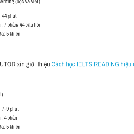
riting (đọc và viết)
: 44 phút
i: 7 phần/ 44 câu hỏi
đa: 5 khiên
UTOR xin giới thiệu 
Cách học IELTS READING hiệu 
i)
: 7-9 phút
i: 4 phần
đa: 5 khiên