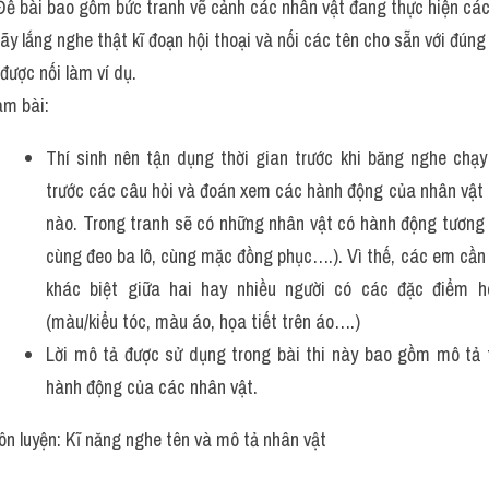
Đề bài bao gồm bức tranh vẽ cảnh các nhân vật đang thực hiện các
hãy lắng nghe thật kĩ đoạn hội thoại và nối các tên cho sẵn với đúng
được nối làm ví dụ.
àm bài:
Thí sinh nên tận dụng thời gian trước khi băng nghe chạy
trước các câu hỏi và đoán xem các hành động của nhân vật c
nào. Trong tranh sẽ có những nhân vật có hành động tương t
cùng đeo ba lô, cùng mặc đồng phục….). Vì thế, các em cần 
khác biệt giữa hai hay nhiều người có các đặc điểm h
(màu/kiểu tóc, màu áo, họa tiết trên áo….)
Lời mô tả được sử dụng trong bài thi này bao gồm mô tả t
hành động của các nhân vật.
ôn luyện: Kĩ năng nghe tên và mô tả nhân vật