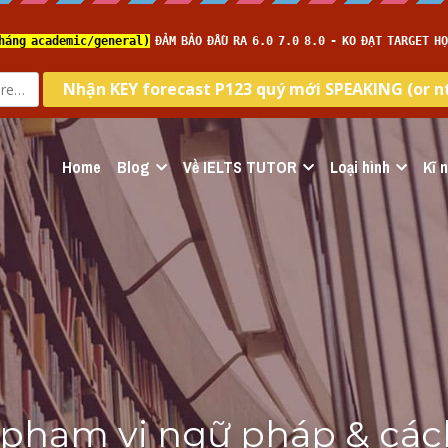
Home
Blog
Về IELTS TUTOR
Loại hình
Kĩ 
 phạm vi ngữ pháp & cách