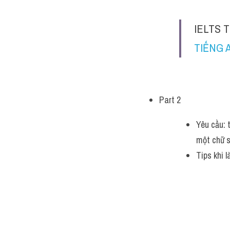
IELTS T
TIẾNG 
Part 2
Yêu cầu: 
một chữ s
Tips khi l