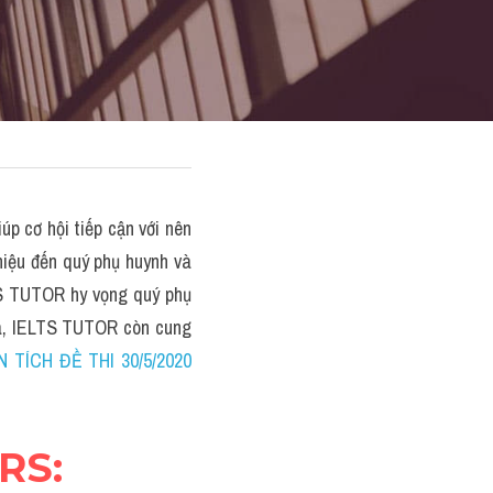
p cơ hội tiếp cận với nên 
iệu đến quý phụ huynh và 
LTS TUTOR hy vọng quý phụ 
ra, IELTS TUTOR còn cung 
 TÍCH ĐỀ THI 30/5/2020 
ERS: