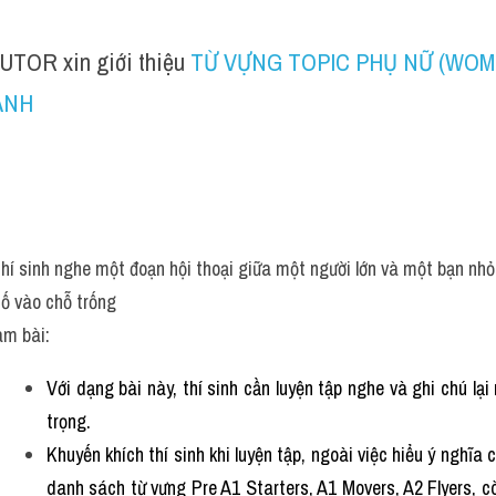
UTOR xin giới thiệu 
TỪ VỰNG TOPIC PHỤ NỮ (WOME
ANH
thí sinh nghe một đoạn hội thoại giữa một người lớn và một bạn nhỏ,
ố vào chỗ trống
àm bài:
Với dạng bài này, thí sinh cần luyện tập nghe và ghi chú lại
trọng.
Khuyến khích thí sinh khi luyện tập, ngoài việc hiểu ý nghĩa
danh sách từ vựng 
Pre A1 Starters
, 
A1 Movers
, 
A2 Flyers
, c