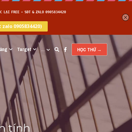
năng
Target
…
HỌC THỬ →
 tính 