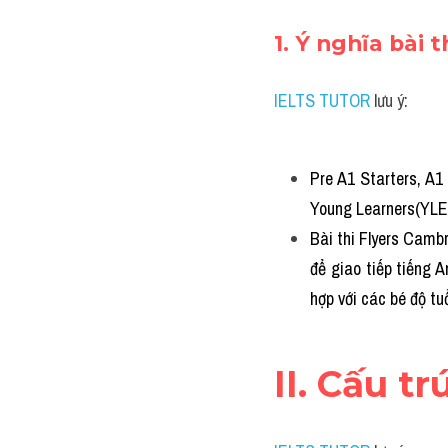
1. Ý nghĩa bài 
IELTS TUTOR
 lưu ý:
Pre A1 Starters, A1
Young Learners(YLE) 
Bài thi 
Flyers Cambr
để giao tiếp tiếng A
hợp với các bé độ tuổ
II. Cấu t