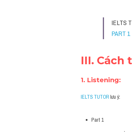
IELTS T
PART 1
III. Cách
1. Listening:
IELTS TUTOR
 lưu ý:
Part 1