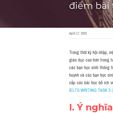
điểm bài 
April 17, 2023
Trong thời kỳ hội nhập, v
giáo dục cao hơn trong t
các bạn học sinh thông ti
huynh và các bạn học sin
cấp các bài học bổ ích 
IELTS WRITING TASK 2 (k
I. Ý nghĩ