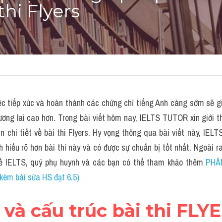
thi Flyers
iệc tiếp xúc và hoàn thành các chứng chỉ tiếng Anh càng sớm sẽ giú
ương lai cao hơn. Trong bài viết hôm nay, IELTS TUTOR xin giới th
n chi tiết về bài thi Flyers. Hy vọng thông qua bài viết này, IE
h hiểu rõ hơn bài thi này và có được sự chuẩn bị tốt nhất. Ngoài 
về IELTS, quý phụ huynh và các bạn có thể tham khảo thêm 
PHÂN
èm bài sửa HS đạt 6.5)
a và cấu trúc bài thi FLY