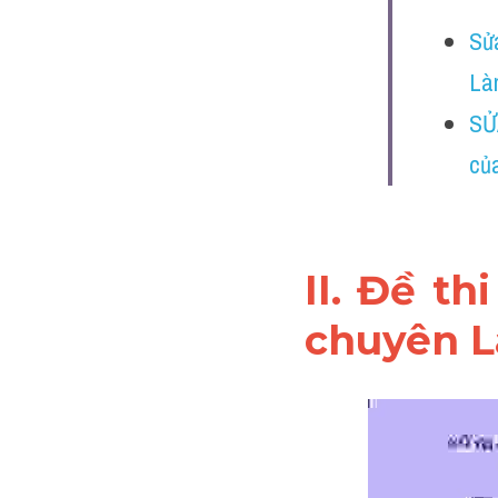
Sử
Làm
SỬ
củ
II. Đề t
chuyên L