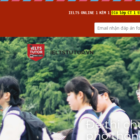
IELTSTUTOR.VN
Đề thi ch
phổ thôn