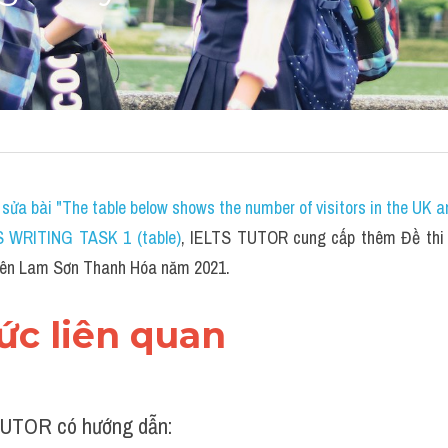
sửa bài "The table below shows the number of visitors in the UK a
S WRITING TASK 1 (table)
, IELTS TUTOR cung cấp thêm Đề thi c
yên Lam Sơn Thanh Hóa năm 2021.
hức liên quan 
UTOR có hướng dẫn: