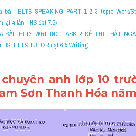
a bài IELTS SPEAKING PART 1-2-3 topic Work/St
 lại 4 lần - HS đạt 7.5)
A BÀI IELTS WRITING TASK 2 ĐỀ THI THẬT NGÀY 
a HS IELTS TUTOR đạt 6.5 Writing
hi chuyên anh lớp 10 trư
am Sơn Thanh Hóa năm