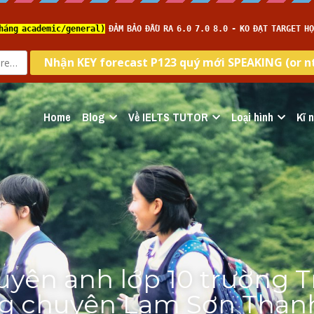
Home
Blog
Về IELTS TUTOR
Loại hình
Kĩ 
uyên anh lớp 10 trường T
g chuyên Lam Sơn Thanh