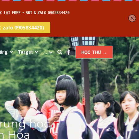
năng
Target
…
HỌC THỬ →
rung học 
 Hóa 