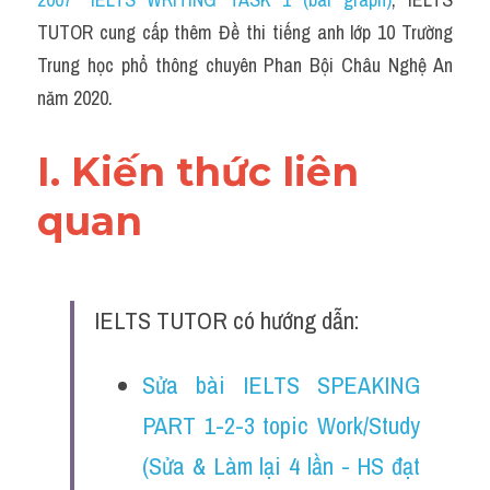
Du học Hà Lan
TUTOR cung cấp thêm Đề thi tiếng anh lớp 10 Trường 
Du học Cấp Ba
Trung học phổ thông chuyên Phan Bội Châu Nghệ An 
năm 2020.
Đề thi thật Task 1
Adv
I. Kiến thức liên 
Cách dùng từ
quan 
Task 1
Đề thi IELTS thật
IELTS TUTOR có hướng dẫn:
Phân biệt từ
Sửa bài IELTS SPEAKING 
Advice
PART 1-2-3 topic Work/Study 
IELTS Advice
(Sửa & Làm lại 4 lần - HS đạt 