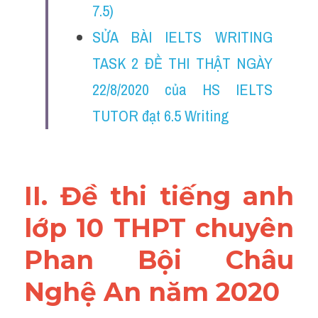
7.5)
Đề thi thật Task 2
SỬA BÀI IELTS WRITING 
Listening
TASK 2 ĐỀ THI THẬT NGÀY 
Speaking
22/8/2020 của HS IELTS 
Writing
TUTOR đạt 6.5 Writing
Reading
Vocabulary
II. Đề thi tiếng anh 
lớp 10 THPT chuyên 
Phan Bội Châu 
Nghệ An năm 2020