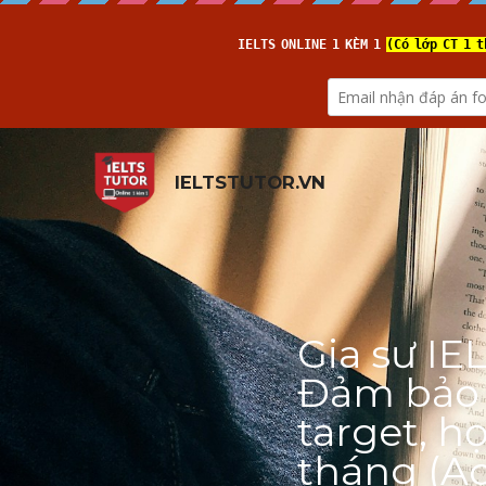
IELTSTUTOR.VN
Gia sư IE
Đảm bảo đ
target, họ
tháng (Ac