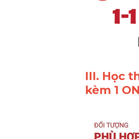
III. Học 
kèm 1 ON