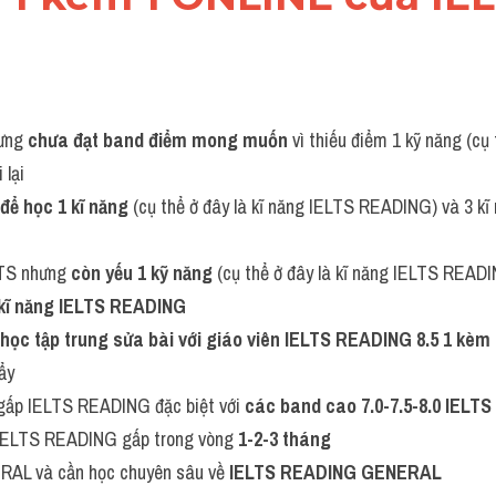
ưng 
chưa đạt band điểm mong muốn
 vì thiếu điểm 1 kỹ năng (cụ 
 lại
 để học 1 kĩ năng
 (cụ thể ở đây là kĩ năng IELTS READING) và 3 kĩ n
LTS nhưng 
còn yếu 1 kỹ năng
 (cụ thể ở đây là kĩ năng IELTS READI
kĩ năng IELTS READING
học tập trung sửa bài với giáo viên IELTS READING 8.5 1 kèm 
ẩy 
gấp IELTS READING đặc biệt với 
các band cao 7.0-7.5-8.0 IELT
IELTS READING gấp trong vòng 
1-2-3 tháng 
RAL và cần học chuyên sâu về 
IELTS READING GENERAL 