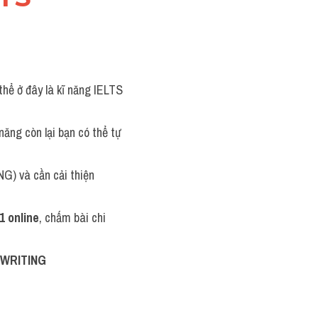
thể ở đây là kĩ năng IELTS 
ăng còn lại bạn có thể tự 
NG) và cần cải thiện
1 online
, chấm bài chi 
S WRITING 