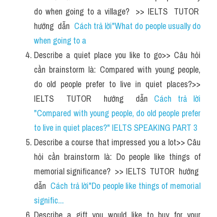
Đề thi thật Task 2
do when going to a village?  >> IELTS  TUTOR  
hướng  dẫn  
Cách trả lời"What do people usually do 
Listening
when going to a
Speaking
Describe a quiet place you like to go>> Câu hỏi 
cần brainstorm là: Compared with young people, 
Writing
do old people prefer to live in quiet places?>> 
Reading
IELTS  TUTOR  hướng  dẫn 
Cách trả lời 
"Compared with young people, do old people prefer 
Vocabulary
to live in quiet places?" IELTS SPEAKING PART 3
Describe a course that impressed you a lot>> Câu 
hỏi cần brainstorm là: Do people like things of 
memorial significance?  >> IELTS  TUTOR  hướng  
dẫn  
Cách trả lời"Do people like things of memorial 
signific...
Describe a gift you would like to buy for your 