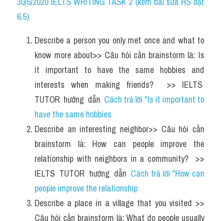
Du học Hà Lan
30/5/2020 IELTS WRITING TASK 2 (kèm bài sửa HS đạt 
6.5)
Du học Cấp Ba
Describe a person you only met once and what to 
Đề thi thật Task 1
know more about>> Câu hỏi cần brainstorm là: Is 
Adv
it important to have the same hobbies and 
interests when making friends?  >> IELTS  
Cách dùng từ
TUTOR  hướng  dẫn  
Cách trả lời "Is it important to 
have the same hobbies
Task 1
Describe an interesting neighbor>> Câu hỏi cần 
Đề thi IELTS thật
brainstorm là: How can people improve the 
relationship with neighbors in a community?  >> 
Phân biệt từ
IELTS  TUTOR  hướng  dẫn  
Cách trả lời "How can 
Advice
people improve the relationship
Describe a place in a village that you visited >> 
IELTS Advice
Câu hỏi cần brainstorm là: What do people usually 