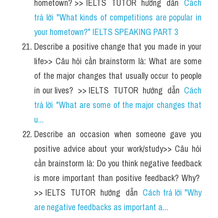
hometown? >> IELTS  TUTOR  hướng  dẫn  
Cách 
trả lời "What kinds of competitions are popular in 
your hometown?" IELTS SPEAKING PART 3
Describe a positive change that you made in your 
life>> Câu hỏi cần brainstorm là: What are some 
of the major changes that usually occur to people 
in our lives?  >> IELTS  TUTOR  hướng  dẫn  
Cách 
trả lời "What are some of the major changes that 
u...
Describe an occasion when someone gave you 
positive advice about your work/study>> Câu hỏi 
cần brainstorm là: Do you think negative feedback 
is more important than positive feedback? Why?  
>> IELTS  TUTOR  hướng  dẫn  
Cách trả lời "Why 
are negative feedbacks as important a...