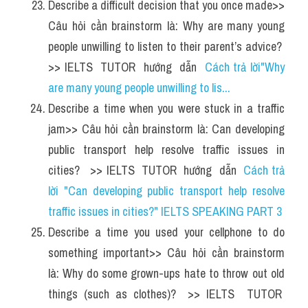
Describe a difficult decision that you once made>> 
Câu hỏi cần brainstorm là: Why are many young 
people unwilling to listen to their parent’s advice?  
>> IELTS  TUTOR  hướng  dẫn  
Cách trả lời"Why 
are many young people unwilling to lis...
Describe a time when you were stuck in a traffic 
jam>> Câu hỏi cần brainstorm là: Can developing 
public transport help resolve traffic issues in 
cities?   >> IELTS  TUTOR  hướng  dẫn  
Cách trả 
lời "Can developing public transport help resolve 
traffic issues in cities?" IELTS SPEAKING PART 3
Describe a time you used your cellphone to do 
something important>> Câu hỏi cần brainstorm 
là: Why do some grown-ups hate to throw out old 
things (such as clothes)?  >> IELTS  TUTOR  