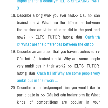
important for a country?" IELTS SPEAKING PART 
3
Describe a long walk you ever had>> Câu hỏi cần 
brainstorm là: What are the differences between 
the outdoor activities children did in the past and 
now?  >> IELTS  TUTOR  hướng  dẫn  
Cách trả 
lời"What are the differences between the outdo...
Describe an ambition that you haven’t achieved >> 
Câu hỏi cần brainstorm là: Why are some people 
very ambitious in their work?  >> IELTS  TUTOR  
hướng  dẫn  
Cách trả lời"Why are some people very 
ambitious in their work ...
Describe a contest/competition you would like to 
participate in  >> Câu hỏi cần brainstorm là: What 
kinds of competitions are popular in your 