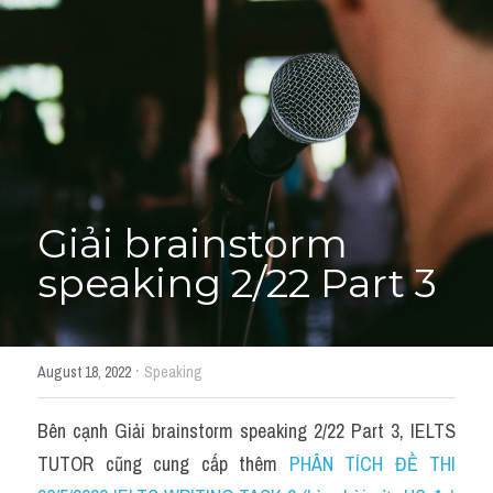
Adj
Liên hệ
Lớp Siêu Cấp Tốc
Khác
HỌC THỬ →
Từ vựng theo topic
Từ vựng theo Topic
Giải brainstorm 
Vocabulary - Grammar
speaking 2/22 Part 3
Grammar
Part 2
·
August 18, 2022
Speaking
Noun
Bên cạnh Giải brainstorm speaking 2/22 Part 3, IELTS 
Verb
TUTOR cũng cung cấp thêm 
PHÂN TÍCH ĐỀ THI 