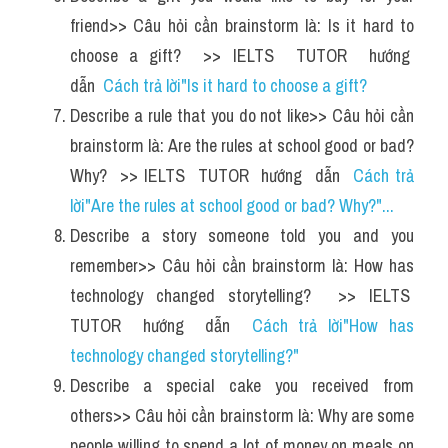
friend>> Câu hỏi cần brainstorm là: Is it hard to 
choose a gift?  >> IELTS  TUTOR  hướng  
dẫn  
Cách trả lời"Is it hard to choose a gift?
Describe a rule that you do not like>> Câu hỏi cần 
brainstorm là: Are the rules at school good or bad? 
Why?  >> IELTS  TUTOR  hướng  dẫn  
Cách trả 
lời"Are the rules at school good or bad? Why?"...
Describe a story someone told you and you 
remember>> Câu hỏi cần brainstorm là: How has 
technology changed storytelling?  >> IELTS  
TUTOR  hướng  dẫn  
Cách trả lời"How has 
technology changed storytelling?"
Describe a special cake you received from 
others>> Câu hỏi cần brainstorm là: Why are some 
people willing to spend a lot of money on meals on 