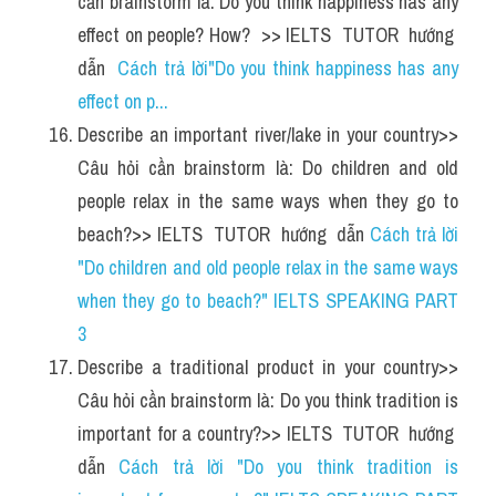
cần brainstorm là: Do you think happiness has any 
effect on people? How?  >> IELTS  TUTOR  hướng  
dẫn  
Cách trả lời"Do you think happiness has any 
effect on p...
Describe an important river/lake in your country>> 
Câu hỏi cần brainstorm là: Do children and old 
people relax in the same ways when they go to 
beach?>> IELTS  TUTOR  hướng  dẫn 
Cách trả lời 
"Do children and old people relax in the same ways 
when they go to beach?" IELTS SPEAKING PART 
3
Describe a traditional product in your country>> 
Câu hỏi cần brainstorm là: Do you think tradition is 
important for a country?>> IELTS  TUTOR  hướng  
dẫn 
Cách trả lời "Do you think tradition is 