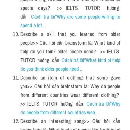
special days?  >> IELTS  TUTOR  hướng  
dẫn  
Cách trả lời"Why are some people willing to 
spend a lot...
Describe a skill that you learned from older 
people>> Câu hỏi cần brainstorm là: What kind of 
help do you think older people need?  >> IELTS  
TUTOR  hướng  dẫn  
Cách trả lời"What kind of help 
do you think older people need ...
Describe an item of clothing that some gave 
you>> Câu hỏi cần brainstorm là: Why do people 
from different countries wear different clothing?  
>> IELTS  TUTOR  hướng  dẫn  
Cách trả lời"Why 
do people from different countries wea...
Describe an interesting song>> Câu hỏi cần 
brainstorm là: What kinds of people like traditional 