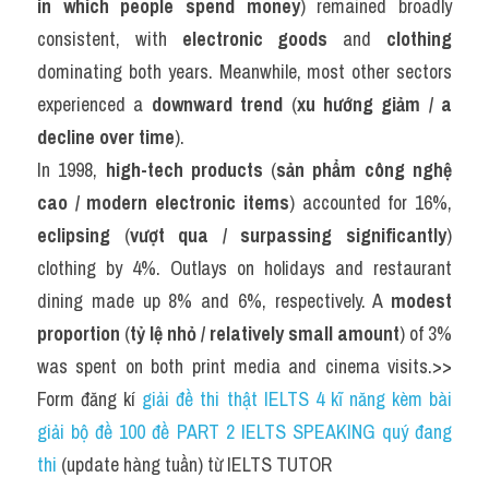
in which people spend money
) remained broadly 
consistent, with 
electronic goods
 and 
clothing
dominating both years. Meanwhile, most other sectors 
experienced a 
downward trend
 (
xu hướng giảm / a 
decline over time
).
In 1998, 
high-tech products
 (
sản phẩm công nghệ 
cao / modern electronic items
) accounted for 16%, 
eclipsing
 (
vượt qua / surpassing significantly
) 
clothing by 4%. Outlays on holidays and restaurant 
dining made up 8% and 6%, respectively. A 
modest 
proportion
 (
tỷ lệ nhỏ / relatively small amount
) of 3% 
was spent on both print media and cinema visits.>> 
Form đăng kí 
giải đề thi thật IELTS 4 kĩ năng kèm bài 
giải bộ đề 100 đề PART 2 IELTS SPEAKING quý đang 
thi
 (update hàng tuần) từ IELTS TUTOR