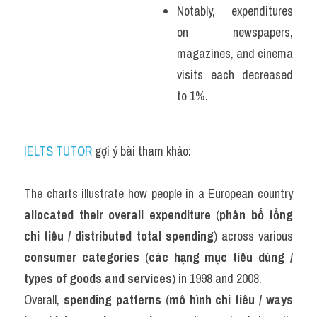
Notably, expenditures 
on newspapers, 
magazines, and cinema 
visits each decreased 
to 1%.
IELTS TUTOR
 gợi ý bài tham khảo:
The charts illustrate how people in a European country 
allocated their overall expenditure
 (
phân bổ tổng 
chi tiêu / distributed total spending
) across various 
consumer categories
 (
các hạng mục tiêu dùng / 
types of goods and services
) in 1998 and 2008.
Overall, 
spending patterns
 (
mô hình chi tiêu / ways 