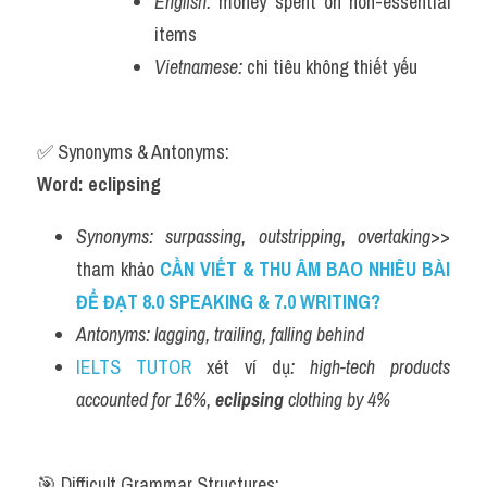
English:
 money spent on non-essential 
items
Vietnamese:
 chi tiêu không thiết yếu
✅ Synonyms & Antonyms:
Word: eclipsing
Synonyms:
surpassing, outstripping, overtaking
>> 
tham khảo 
CẦN VIẾT & THU ÂM BAO NHIÊU BÀI 
ĐỂ ĐẠT 8.0 SPEAKING & 7.0 WRITING?
Antonyms:
lagging, trailing, falling behind
IELTS TUTOR
 xét ví dụ
:
high-tech products 
accounted for 16%, 
eclipsing
 clothing by 4%
🎯 Difficult Grammar Structures: