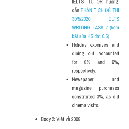
IELTS  TUTOR  hướng  
dẫn 
PHÂN TÍCH ĐỀ THI 
30/5/2020 IELTS 
WRITING TASK 2 (kèm 
bài sửa HS đạt 6.5)
Holiday expenses and 
dining out accounted 
for 8% and 6%, 
respectively. 
Newspaper and 
magazine purchases 
constituted 3%, as did 
cinema visits.
Body 2: Viết về 2008