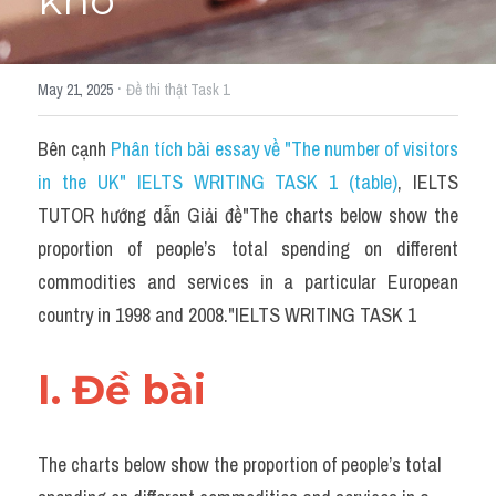
khó​
Du học Hà Lan
Du học Cấp Ba
·
May 21, 2025
Đề thi thật Task 1
Đề thi thật Task 1
Bên cạnh 
Phân tích bài essay về "The number of visitors 
Adv
in the UK" IELTS WRITING TASK 1 (table)
, IELTS 
Cách dùng từ
TUTOR hướng dẫn Giải đề"​The charts below show the 
proportion of people’s total spending on different 
Task 1
commodities and services in a particular European 
Đề thi IELTS thật
country in 1998 and 2008."IELTS WRITING TASK 1
Phân biệt từ
I. Đề bài 
Advice
IELTS Advice
The charts below show the proportion of people’s total 