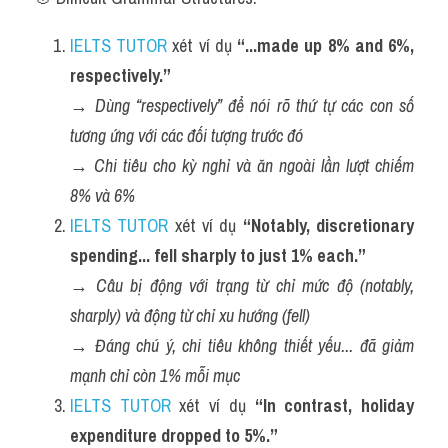
IELTS TUTOR
 xét ví dụ 
“...made up 8% and 6%, 
respectively.”
→ 
Dùng “respectively” để nói rõ thứ tự các con số 
tương ứng với các đối tượng trước đó
→ 
Chi tiêu cho kỳ nghỉ và ăn ngoài lần lượt chiếm 
8% và 6%
IELTS TUTOR
 xét ví dụ 
“Notably, discretionary 
spending... fell sharply to just 1% each.”
→ 
Câu bị động với trạng từ chỉ mức độ (notably, 
sharply) và động từ chỉ xu hướng (fell)
→ 
Đáng chú ý, chi tiêu không thiết yếu... đã giảm 
mạnh chỉ còn 1% mỗi mục
IELTS TUTOR
 xét ví dụ 
“In contrast, holiday 
expenditure dropped to 5%.”