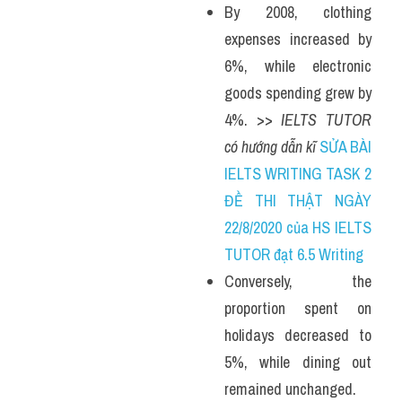
By 2008, clothing 
expenses increased by 
6%, while electronic 
goods spending grew by 
4%. >> 
IELTS TUTOR 
có hướng dẫn kĩ 
SỬA BÀI 
IELTS WRITING TASK 2 
ĐỀ THI THẬT NGÀY 
22/8/2020 của HS IELTS 
TUTOR đạt 6.5 Writing
Conversely, the 
proportion spent on 
holidays decreased to 
5%, while dining out 
remained unchanged. 