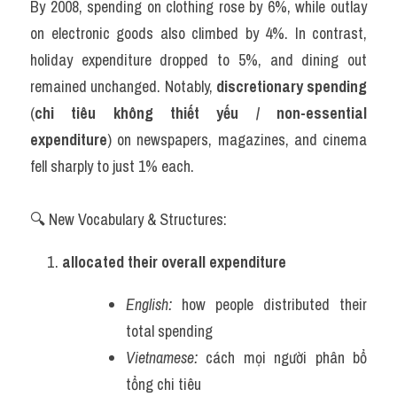
By 2008, spending on clothing rose by 6%, while outlay 
on electronic goods also climbed by 4%. In contrast, 
holiday expenditure dropped to 5%, and dining out 
remained unchanged. Notably, 
discretionary spending
(
chi tiêu không thiết yếu / non-essential 
expenditure
) on newspapers, magazines, and cinema 
fell sharply to just 1% each.
🔍 New Vocabulary & Structures:
allocated their overall expenditure
English:
 how people distributed their 
total spending
Vietnamese:
 cách mọi người phân bổ 
tổng chi tiêu