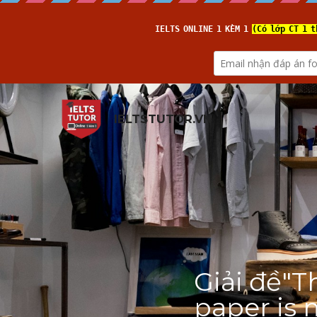
IELTSTUTOR.VN
Giải đề"​
paper is 