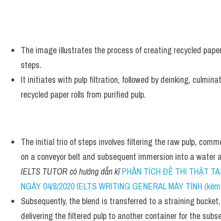
The image illustrates the process of creating recycled pape
steps. 
It initiates with pulp filtration, followed by deinking, culmina
recycled paper rolls from purified pulp.
The initial trio of steps involves filtering the raw pulp, com
IELTS TUTOR có hướng dẫn kĩ 
PHÂN TÍCH ĐỀ THI THẬT TASK 
NGÀY 04/8/2020 IELTS WRITING GENERAL MÁY TÍNH (kèm bà
Subsequently, the blend is transferred to a straining bucket, 
delivering the filtered pulp to another container for the sub