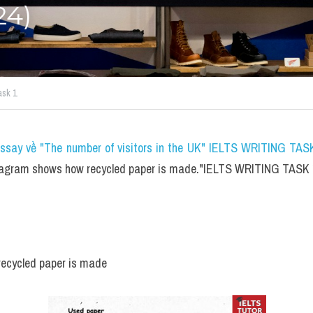
24)
ask 1
essay về "The number of visitors in the UK" IELTS WRITING TASK
iagram shows how recycled paper is made."IELTS WRITING TASK 1 
ecycled paper is made