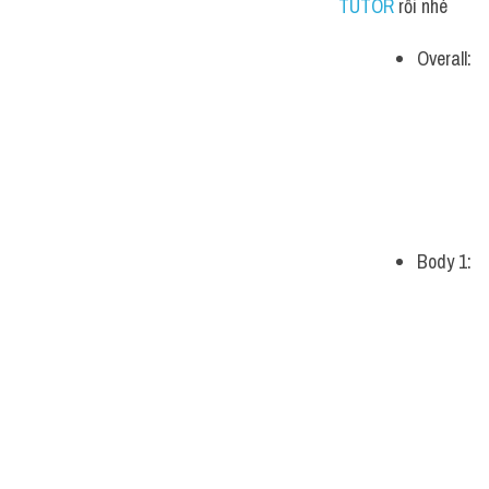
TUTOR 
rồi nhé
Overall:
Body 1: