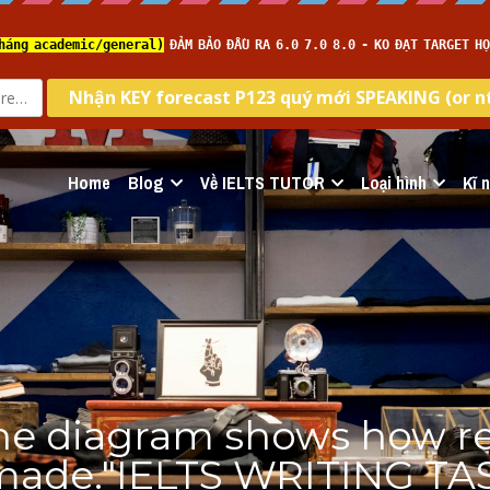
Home
Blog
Về IELTS TUTOR
Loại hình
Kĩ 
The diagram shows how re
made."IELTS WRITING TASK