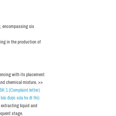
r, encompassing six 
ting in the production of 
mencing with its placement 
on a conveyor belt and subsequent immersion into a water and chemical mixture. >> 
1 (Complaint letter) 
i được sửa hs đi thi)
extracting liquid and 
sequent stage.