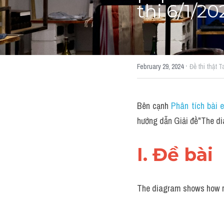
thi 6/1/20
·
February 29, 2024
Đề thi thật T
Bên cạnh 
Phân tích bài 
hướng dẫn Giải đề"​The d
I. Đề bài 
The diagram shows how r