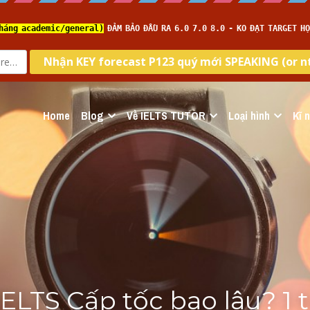
Home
Blog
Về IELTS TUTOR
Loại hình
Kĩ 
ELTS Cấp tốc bao lâu? 1 tu