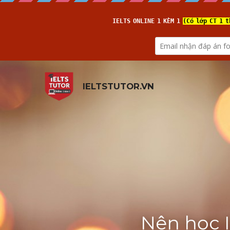
IELTSTUTOR.VN
Nên học I