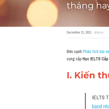
tháng ha
·
December 21, 2021
Advice
Bên cạnh 
Phân tích bài e
cung cấp 
Học IELTS Cấp 
I. Kiến t
IELTS T
band nh