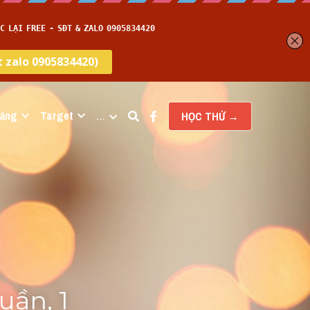
năng
Target
…
HỌC THỬ →
ần, 1 