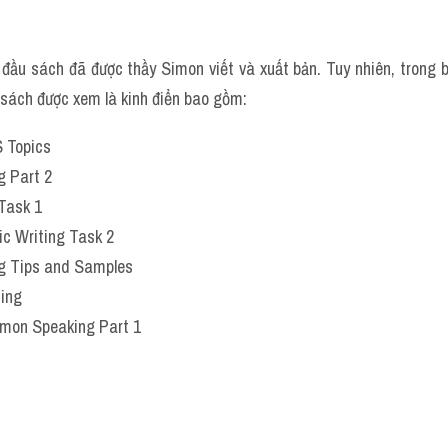
 đầu sách đã được thầy Simon viết và xuất bản. Tuy nhiên, trong 
n sách được xem là kinh điển bao gồm:
S Topics
g Part 2
Task 1
c Writing Task 2
g Tips and Samples
ing
imon Speaking Part 1