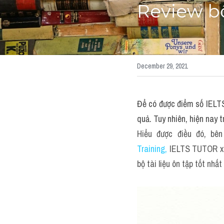
Review bộ
December 29, 2021
Để có được điểm số IELTS 
quả. Tuy nhiên, hiện nay t
Hiểu được điều đó, bê
Training,
IELTS TUTOR xin
bộ tài liệu ôn tập tốt nhấ