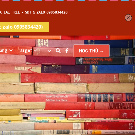
năng
Target
…
HỌC THỬ →