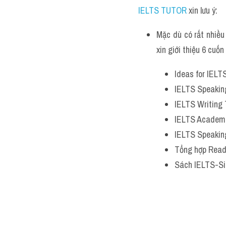
IELTS TUTOR
xin lưu ý:
Mặc dù có rất nhiều
xin giới thiệu 6 cuố
Ideas for IELT
IELTS Speakin
IELTS Writing 
IELTS Academi
IELTS Speakin
Tổng hợp Read
Sách IELTS-S