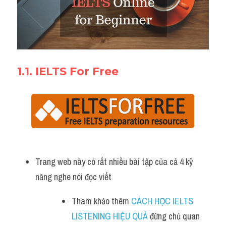
1.1. 
IELTS For Fre
e
Trang web này có rất nhiều bài tập của cả 4 kỹ 
năng nghe nói đọc viết
Tham khảo thêm 
CÁCH HỌC IELTS 
LISTENING HIỆU QUẢ
 đừng chủ quan 