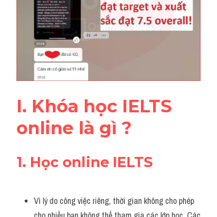
Đề thi thật Task 2
Listening
Speaking
Writing
Reading
I. Khóa học IELTS 
Vocabulary
online là gì ?
1. Học online IELTS 
Vì lý do công việc riêng, thời gian không cho phép 
cho nhiều bạn không thể tham gia các lớp học. Các 