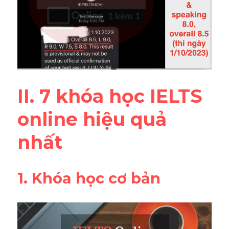
II. 7 khóa học IELTS 
online hiệu quả 
nhất
1. Khóa học cơ bản