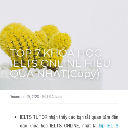
Adj
Liên hệ
Lớp Siêu Cấp Tốc
Khác
HỌC THỬ →
Từ vựng theo topic
Từ vựng theo Topic
TOP 7 KHÓA HỌC 
IELTS ONLINE HIỆU 
Vocabulary - Grammar
QUẢ NHẤT(Copy)
Grammar
Part 2
·
December 25, 2023
IELTS Advice
Noun
Verb
IELTS TUTOR nhận thấy các bạn rất quan tâm đến 
các khoá học IELTS ONLINE, nhất là 
lớp IELTS 