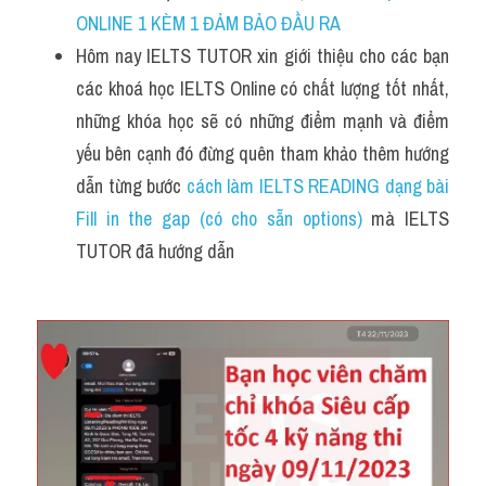
Du học Hà Lan
ONLINE 1 KÈM 1 ĐẢM BẢO ĐẦU RA
Du học Cấp Ba
Hôm nay 
IELTS TUTOR xin giới thiệu cho các bạn 
các khoá học IELTS Online có chất lượng tốt nhất, 
Đề thi thật Task 1
những khóa học sẽ có những điểm mạnh và điểm 
Adv
yếu bên cạnh đó đừng quên tham khảo thêm 
hướng 
dẫn từng bước 
cách làm IELTS READING dạng bài 
Cách dùng từ
Fill in the gap (có cho sẵn options)
 mà IELTS 
TUTOR đã hướng dẫn 
Task 1
Đề thi IELTS thật
Phân biệt từ
Advice
IELTS Advice