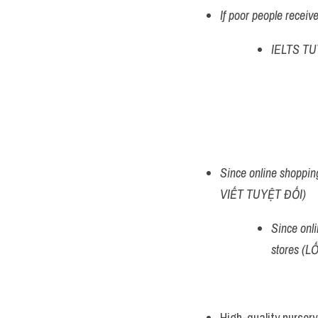
If poor people receiv
IELTS TUT
Since online shopping
VIẾT TUYỆT ĐỐI) 
Since onli
stores (
High-quality nursery