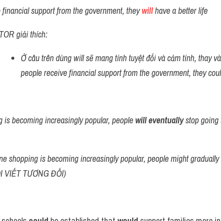
e financial support from the government, they 
will
 have a better life 
OR giải thích:
Ở câu trên dùng will sẽ mang tính tuyệt đối và cảm tính, thay vào
people receive financial support from the government, they could
 is becoming increasingly popular, people 
will eventually
 stop going 
ne shopping is becoming increasingly popular, people might gradually s
LỐI VIẾT TƯƠNG ĐỐI)
 schools 
could
 be established that 
would
 support families more in