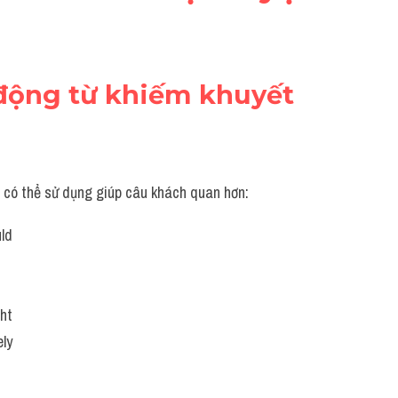
 động từ khiếm khuyết
 có thể sử dụng giúp câu khách quan hơn:
uld
ht
ely