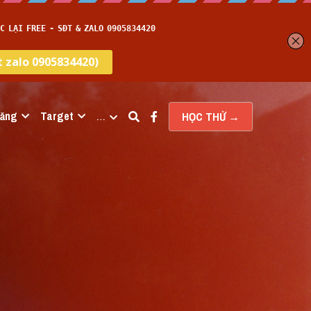
năng
Target
…
HỌC THỬ →