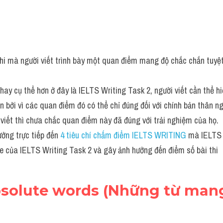
 khi mà người viết trình bày một quan điểm mang độ chắc chắn tuyệt
hay cụ thể hơn ở đây là IELTS Writing Task 2, người viết cần thể h
bởi vì các quan điểm đó có thể chỉ đúng đối với chính bản thân ngườ
viết thì chưa chắc quan điểm này đã đúng với trải nghiệm của họ.
ưởng trực tiếp đến 
4 tiêu chí chấm điểm IELTS WRITING
 mà IELTS 
e của IELTS Writing Task 2 và gây ảnh hưởng đến điểm số bài thi
bsolute words (Những từ mang