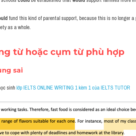
ould
 fund this kind of parental support, because this is no longer a 
iety as a whole.
ạng từ hoặc cụm từ phù hợp
ùng sai 
học sinh
 lớp IELTS ONLINE WRITING 1 kèm 1 của IELTS TUTOR