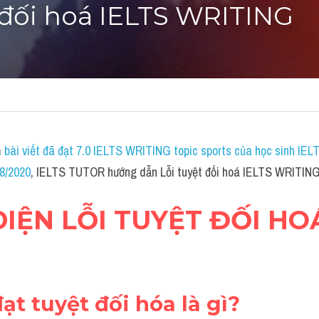
 đối hoá IELTS WRITING
 
bài viết đã đạt 7.0 IELTS WRITING topic sports của học sinh IE
/8/2020
, IELTS TUTOR hướng dẫn Lỗi tuyệt đối hoá IELTS WRITIN
DIỆN LỖI TUYỆT ĐỐI HOÁ
đạt tuyệt đối hóa là gì?