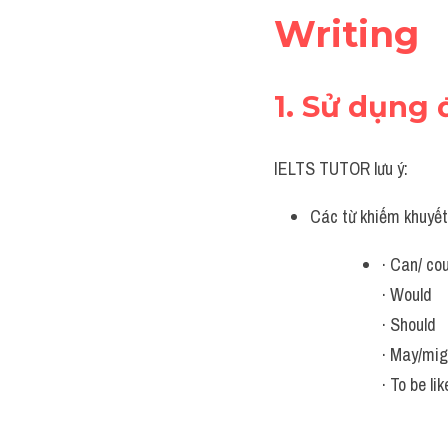
Writing
1. Sử dụng
IELTS TUTOR lưu ý:
Các từ khiếm khuyết
· Can/ co
· Would
· Should
· May/mig
· To be lik