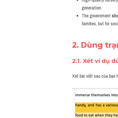
generation. 
The government 
sh
families, but for soc
2. Dùng tr
2.1. Xét ví dụ d
Xét bài viết sau của bạn 