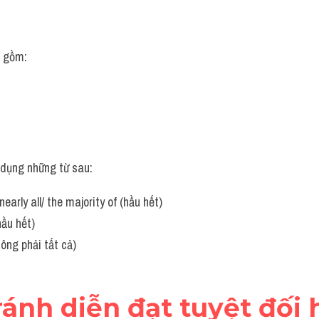
o gồm:
 dụng những từ sau:
early all/ the majority of (hầu hết)
hầu hết)
hông phải tất cả)
tránh diễn đạt tuyệt đối 