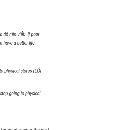
 đó nên viết:  If poor 
 have a better life.
to physical stores (LỐI 
top going to physical 
 terms of raising the next 