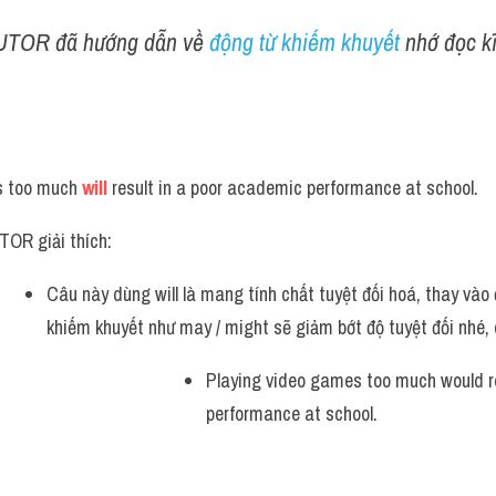
UTOR đã hướng dẫn về 
động từ khiếm khuyết 
nhớ đọc kĩ
s too much 
will
 result in a poor academic performance at school.
OR giải thích:
Câu này dùng will là mang tính chất tuyệt đối hoá, thay vào
khiếm khuyết như may / might sẽ giảm bớt độ tuyệt đối nhé, 
Playing video games too much would re
performance at school.