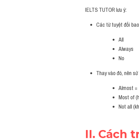
IELTS TUTOR lưu ý:
Các từ tuyệt đối ba
All
Always
No
Thay vào đó, nên sử
Almost = n
Most of (
Not all (k
II. Cách 