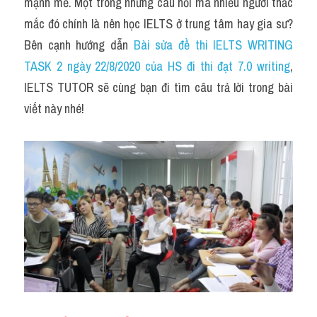
Du học Hà Lan
mạnh mẽ. Một trong những câu hỏi mà nhiều người thắc 
mắc đó chính là nên học IELTS ở trung tâm hay gia sư? 
Du học Cấp Ba
Bên cạnh hướng dẫn 
Bài sửa đề thi IELTS WRITING 
TASK 2 ngày 22/8/2020 của HS đi thi đạt 7.0 writing
, 
Đề thi thật Task 1
IELTS TUTOR sẽ cùng bạn đi tìm câu trả lời trong bài 
Adv
viết này nhé!
Cách dùng từ
Task 1
Đề thi IELTS thật
Phân biệt từ
Advice
IELTS Advice