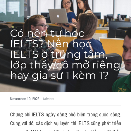
Adj
Liên hệ
Lớp Siêu Cấp Tốc
Khác
Có nên tự học 
HỌC THỬ →
Từ vựng theo topic
IELTS? Nên học 
Từ vựng theo Topic
IELTS ở trung tâm, 
lớp thầy/cô mở riêng 
Vocabulary - Grammar
hay gia sư 1 kèm 1?
Grammar
Part 2
·
November 10, 2023
Advice
Noun
Chứng chỉ IELTS ngày càng phổ biến trong cuộc sống. 
Verb
Cùng với đó, các dịch vụ luyện thi IELTS cũng phát triển 