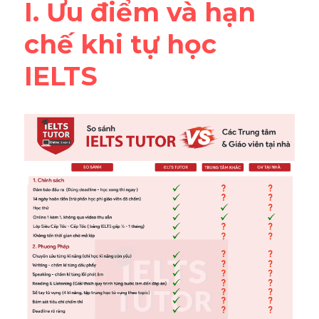
I. Ưu điểm và hạn 
Đề thi thật Task 2
chế khi tự học 
Listening
IELTS 
Speaking
Writing
Reading
Vocabulary