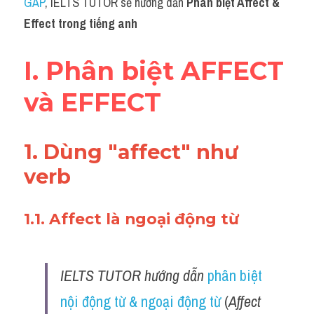
Du học Hà Lan
GAP
, IELTS TUTOR sẽ hướng dẫn 
Phân biệt Affect & 
Effect trong tiếng anh
Du học Cấp Ba
I. Phân biệt AFFECT 
Đề thi thật Task 1
và EFFECT 
Adv
Cách dùng từ
1. Dùng "affect" như 
Task 1
verb
Đề thi IELTS thật
1.1. Affect là ngoại động từ 
Phân biệt từ
Advice
IELTS TUTOR hướng dẫn 
phân biệt 
IELTS Advice
nội động từ & ngoại động từ 
(
Affect 