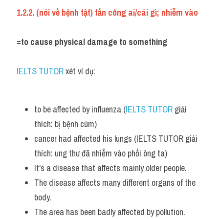
1.2.2. (nói về bệnh tật) tấn công ai/cái gì; nhiễm vào
=to cause physical damage to something
IELTS TUTOR 
xét ví dụ:
to be affected by influenza (
IELTS TUTOR
 giải 
thích: bị bệnh cúm) 
cancer had affected his lungs (IELTS TUTOR giải 
thích: ung thư đã nhiễm vào phổi ông ta)
It's a disease that affects mainly older people.
The disease affects many different organs of the 
body. 
The area has been badly affected by pollution.