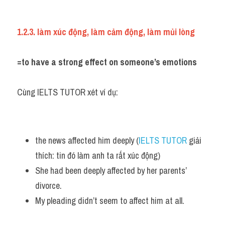
1.2.3. làm xúc động, làm cảm động, làm mủi lòng
=to have a strong effect on someone’s emotions
Cùng IELTS TUTOR xét ví dụ:
the news affected him deeply (
IELTS TUTOR
 giải 
thích: tin đó làm anh ta rất xúc động)
She had been deeply affected by her parents’ 
divorce. 
My pleading didn’t seem to affect him at all.