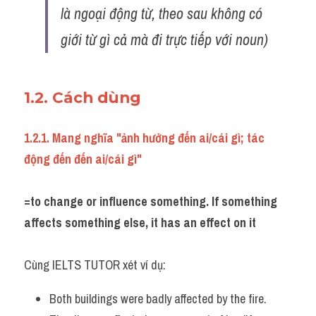
Đề thi thật Task 2
là ngoại động từ, theo sau không có 
giới từ gì cả mà đi trực tiếp với noun)
Listening
Speaking
1.2. Cách dùng 
Writing
1.2.1. Mang nghĩa "ảnh hưởng đến ai/cái gì; tác 
Reading
động đến đến ai/cái gì"
Vocabulary
=to change or influence something. If something 
affects something else, it has an effect on it
Cùng IELTS TUTOR xét ví dụ:
Both buildings were badly affected by the fire.