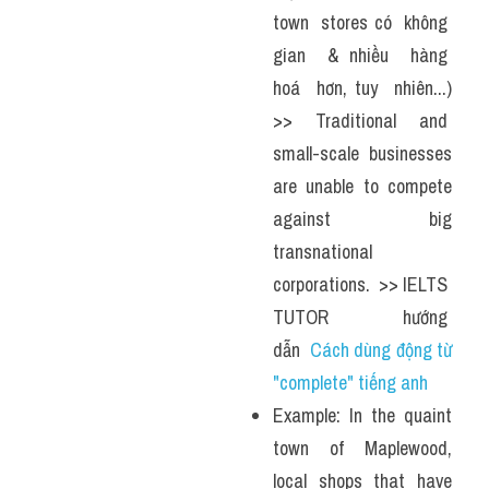
town  stores có  không  
gian  & nhiều  hàng  
hoá  hơn, tuy  nhiên...) 
>> Traditional and  
small-scale businesses 
are unable to compete 
against big 
transnational 
corporations.  >> IELTS  
TUTOR  hướng  
dẫn  
Cách dùng động từ 
"complete" tiếng anh
Example: In the quaint 
town of Maplewood, 
local shops that have 