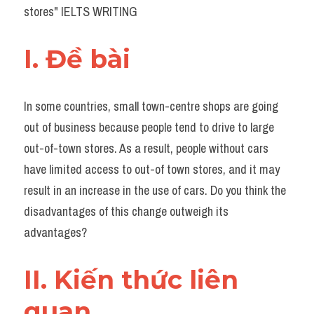
Đề thi thật Task 2
stores" IELTS WRITING
Listening
I. Đề bài 
Speaking
In some countries, small town-centre shops are going 
Writing
out of business because people tend to drive to large 
Reading
out-of-town stores. As a result, people without cars 
have limited access to out-of town stores, and it may 
Vocabulary
result in an increase in the use of cars. Do you think the 
disadvantages of this change outweigh its 
advantages?
II. Kiến thức liên 
quan 