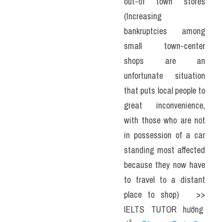
out-of town stores 
(Increasing 
bankruptcies among 
small town-center 
shops are an 
unfortunate situation 
that puts local people to 
great inconvenience, 
with those who are not 
in possession of a car 
standing most affected 
because they now have 
to travel to a distant 
place to shop)   >> 
IELTS  TUTOR  hướng  