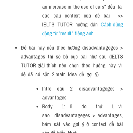
an increase in the use of cars" đều  là  
các  câu  context  của  đề  bài    >> 
IELTS  TUTOR  hướng  dẫn  
Cách dùng 
động từ "result" tiếng anh
Đề bài này nếu theo hướng disadvantageges > 
advantages  thì  sẽ  bố  cục  bài  như  sau  (IELTS 
TUTOR giải thích: nên  chọn  theo  hướng  này  vì  
đề  đã  có  sẵn  2 main  idea  để  gợi  ý)
Intro câu 2: disadvantageges > 
advantages
Body  1: lí  do  thứ  1 vì  
sao  disadvantageges > advantages, 
bám  sát  vào  gợi  ý  ở  context  đề  bài 