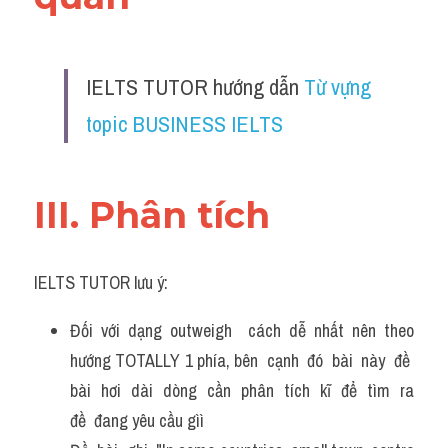
IELTS TUTOR hướng dẫn 
Từ vựng 
topic BUSINESS IELTS
III. Phân tích 
IELTS TUTOR lưu ý:
Đối với dạng outweigh  cách dễ nhất nên theo 
hướng TOTALLY 1 phía, bên  cạnh  đó  bài  này  đề  
bài  hơi  dài  dòng  cần  phân  tích  kĩ  để  tìm  ra 
đề  đang yêu cầu gìì