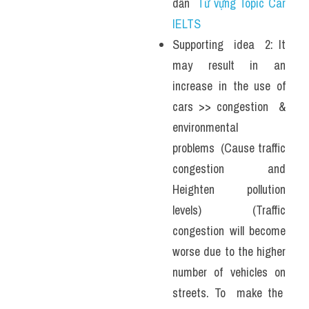
dẫn  
Từ vựng Topic Car 
IELTS
Supporting  idea  2: It 
may result in an 
increase in the use of 
cars >> congestion  & 
environmental  
problems  (Cause traffic 
congestion and 
Heighten pollution 
levels) (Traffic 
congestion will become 
worse due to the higher 
number of vehicles on 
streets. To  make the  