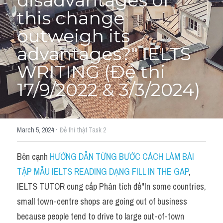
disadvantages of 
Du học Hà Lan
this change 
Du học Cấp Ba
outweigh its 
Đề thi thật Task 1
advantages?" IELTS 
WRITING (Đề thi 
Adv
17/9/2022 & 3/3/2024)
Cách dùng từ
Task 1
·
March 5, 2024
Đề thi thật Task 2
Đề thi IELTS thật
Bên cạnh 
HƯỚNG DẪN TỪNG BƯỚC CÁCH LÀM BÀI 
Phân biệt từ
TẬP MẪU IELTS READING DẠNG FILL IN THE GAP
, 
Advice
IELTS TUTOR cung cấp Phân tích đề"In some countries, 
small town-centre shops are going out of business 
IELTS Advice
because people tend to drive to large out-of-town 