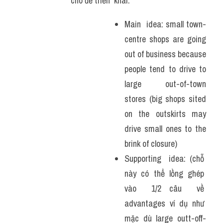
cho để triển  khai: 
Main  idea: small town-
centre shops are going 
out of business because 
people tend to drive to 
large out-of-town 
stores (big shops sited 
on the outskirts may 
drive small ones to the 
brink of closure)
Supporting  idea: (chỗ  
này  có  thể  lồng  ghép  
vào  1/2 câu  về  
advantages  ví  dụ  như  
mặc  dù  large  outt-off-