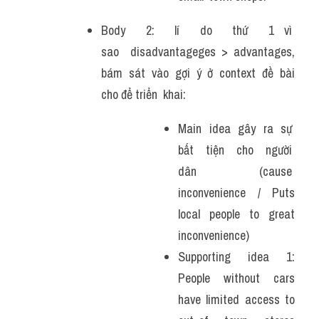
Body  2:  lí  do  thứ  1 vì  
sao  disadvantageges > advantages, 
bám  sát  vào  gợi  ý  ở  context  đề  bài 
cho để triển  khai: 
Main  idea  gây  ra  sự  
bất  tiện  cho  người  
dân  (cause  
inconvenience / Puts 
local people to great 
inconvenience)
Supporting  idea  1: 
People without cars 
have limited access to 