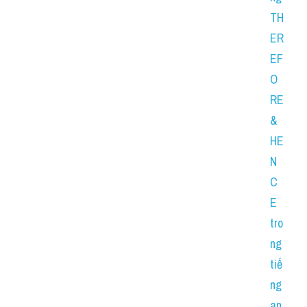
TH
ER
EF
O
RE 
& 
HE
N
C
E 
tro
ng 
tiế
ng 
an