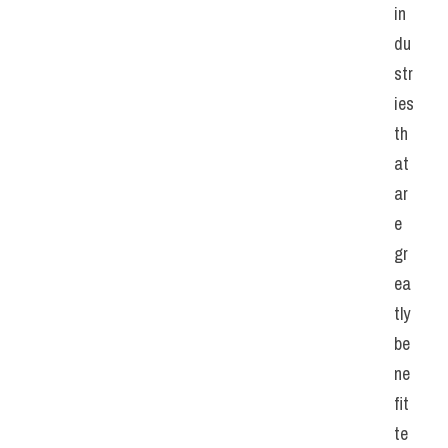
in
du
str
ies 
th
at 
ar
e 
gr
ea
tly 
be
ne
fit
te