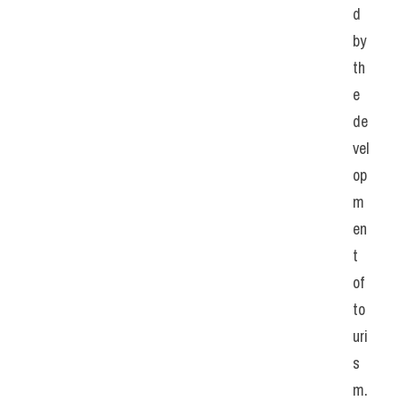
d 
by 
th
e 
de
vel
op
m
en
t 
of 
to
uri
s
m. 