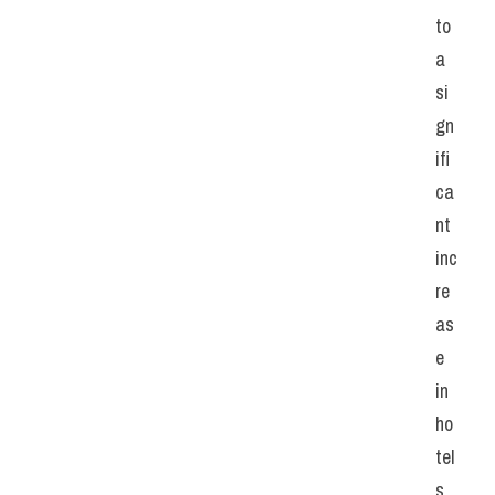
to 
a 
si
gn
ifi
ca
nt 
inc
re
as
e 
in 
ho
tel
s, 