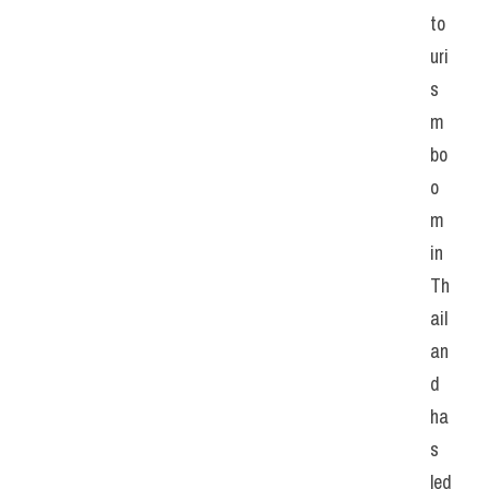
to
uri
s
m 
bo
o
m 
in 
Th
ail
an
d 
ha
s 
led 