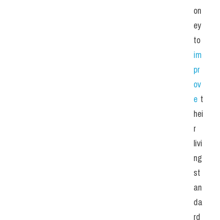
on
ey 
to 
im
pr
ov
e 
t
hei
r 
livi
ng 
st
an
da
rd