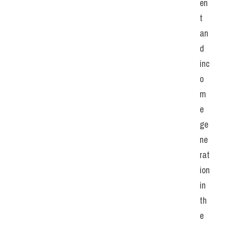
en
t 
an
d 
inc
o
m
e 
ge
ne
rat
ion 
in 
th
e 