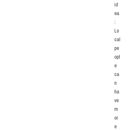
id
ea
: 
Lo
cal 
pe
opl
e 
ca
n 
ha
ve 
m
or
e 