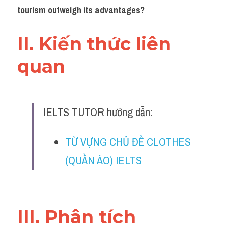
Đề thi thật Task 2
tourism outweigh its advantages?
Listening
II. Kiến thức liên 
Speaking
quan 
Writing
Reading
IELTS TUTOR hướng dẫn:
Vocabulary
TỪ VỰNG CHỦ ĐỀ CLOTHES 
(QUẦN ÁO) IELTS
III. Phân tích 