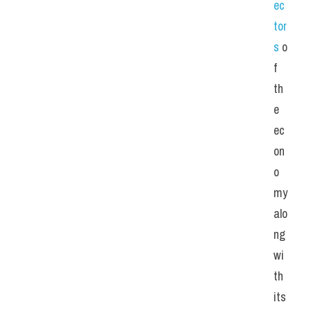
ec
tor
s 
o
f 
th
e 
ec
on
o
my 
alo
ng 
wi
th 
its