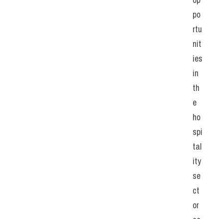
po
rtu
nit
ies 
in 
th
e 
ho
spi
tal
ity 
se
ct
or 