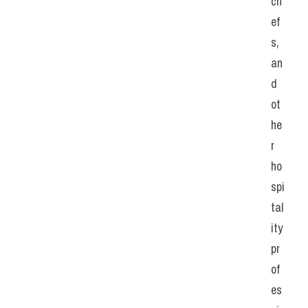
ch
ef
s, 
an
d 
ot
he
r 
ho
spi
tal
ity 
pr
of
es