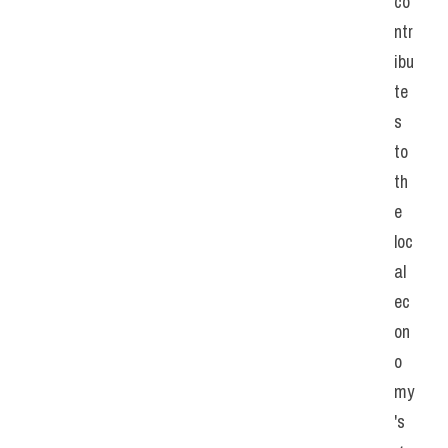
co
ntr
ibu
te
s 
to 
th
e 
loc
al 
ec
on
o
my
's 