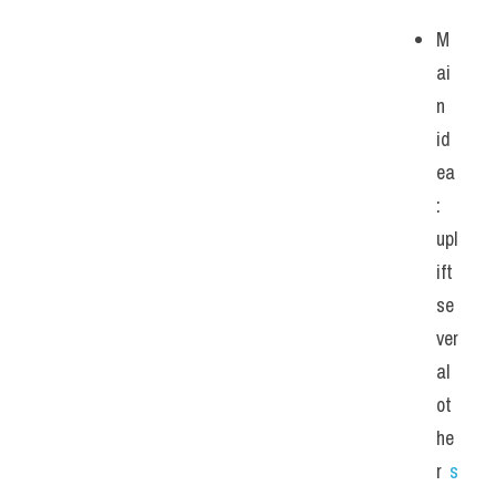
M
ai
n 
id
ea
: 
upl
ift 
se
ver
al 
ot
he
r 
s