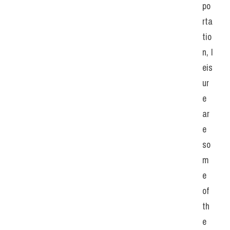
po
rta
tio
n, l
eis
ur
e 
ar
e 
so
m
e 
of 
th
e 