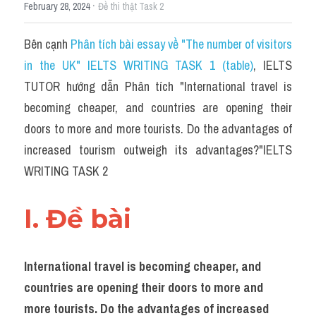
Du học Hà Lan
·
February 28, 2024
Đề thi thật Task 2
Du học Cấp Ba
Bên cạnh 
Phân tích bài essay về "The number of visitors 
in the UK" IELTS WRITING TASK 1 (table)
, IELTS 
Đề thi thật Task 1
TUTOR hướng dẫn Phân tích "International travel is 
Adv
becoming cheaper, and countries are opening their 
doors to more and more tourists. Do the advantages of 
Cách dùng từ
increased tourism outweigh its advantages?"IELTS 
Task 1
WRITING TASK 2
Đề thi IELTS thật
I. Đề bài 
Phân biệt từ
Advice
International travel is becoming cheaper, and 
countries are opening their doors to more and 
IELTS Advice
more tourists. Do the advantages of increased 