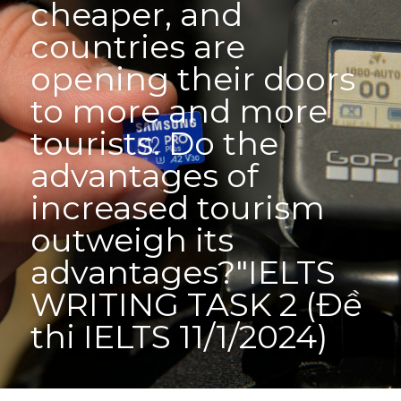
cheaper, and 
Adj
Liên hệ
Lớp Siêu Cấp Tốc
countries are 
opening their doors 
Khác
HỌC THỬ →
to more and more 
Từ vựng theo topic
tourists. Do the 
Từ vựng theo Topic
advantages of 
Vocabulary - Grammar
increased tourism 
outweigh its 
Grammar
advantages?"IELTS 
Part 2
WRITING TASK 2 (Đề 
Noun
thi IELTS 11/1/2024)
Verb