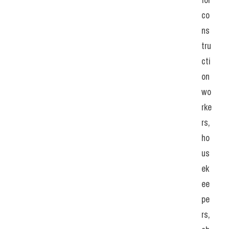
co
ns
tru
cti
on 
wo
rke
rs, 
ho
us
ek
ee
pe
rs, 