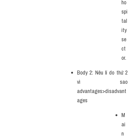
ho
spi
tal
ity 
se
ct
or.
Body 2: Nêu lí do thứ 2 
vì sao 
advantages>disadvant
ages
M
ai
n 