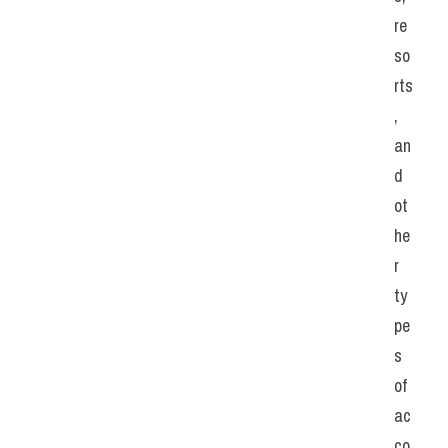
re
so
rts
, 
an
d 
ot
he
r 
ty
pe
s 
of 
ac
co