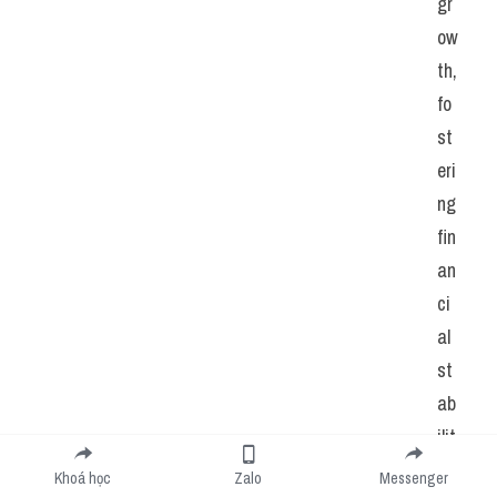
gr
ow
th, 
fo
st
eri
ng 
fin
an
ci
al 
st
ab
ilit
y 
Khoá học
Zalo
Messenger