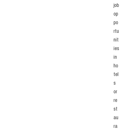
job 
op
po
rtu
nit
ies 
in 
ho
tel
s 
or 
re
st
au
ra