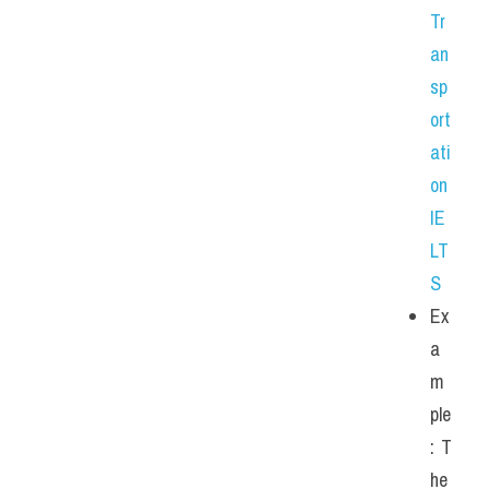
Tr
an
sp
ort
ati
on 
IE
LT
S
Ex
a
m
ple
: T
he 