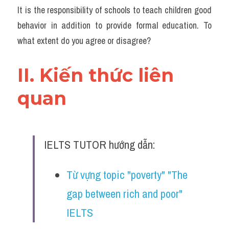
Đề thi thật Task 2
It is the responsibility of schools to teach children good 
behavior in addition to provide formal education. To 
Listening
what extent do you agree or disagree?
Speaking
II. Kiến thức liên 
Writing
quan 
Reading
Vocabulary
IELTS TUTOR hướng dẫn:
Từ vựng topic "poverty" "The 
gap between rich and poor" 
IELTS