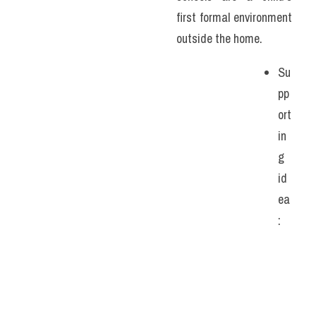
first formal environment 
outside the home. 
Su
pp
ort
in
g 
id
ea
: 