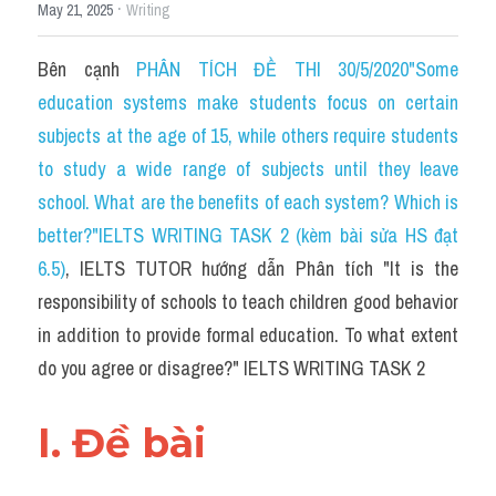
Du học Hà Lan
·
May 21, 2025
Writing
Du học Cấp Ba
Bên cạnh 
PHÂN TÍCH ĐỀ THI 30/5/2020"Some 
education systems make students focus on certain 
Đề thi thật Task 1
subjects at the age of 15, while others require students 
Adv
to study a wide range of subjects until they leave 
school. What are the benefits of each system? Which is 
Cách dùng từ
better?"IELTS WRITING TASK 2 (kèm bài sửa HS đạt 
Task 1
6.5)
, IELTS TUTOR hướng dẫn Phân tích "It is the 
responsibility of schools to teach children good behavior 
Đề thi IELTS thật
in addition to provide formal education. To what extent 
Phân biệt từ
do you agree or disagree?" IELTS WRITING TASK 2
Advice
I. Đề bài 
IELTS Advice