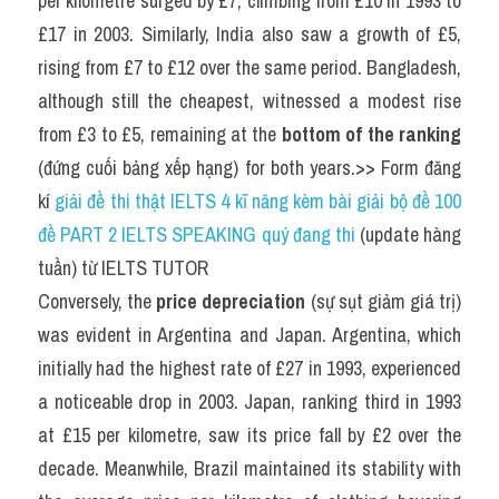
per kilometre surged by £7, climbing from £10 in 1993 to 
£17 in 2003. Similarly, India also saw a growth of £5, 
rising from £7 to £12 over the same period. Bangladesh, 
although still the cheapest, witnessed a modest rise 
from £3 to £5, remaining at the 
bottom of the ranking
(đứng cuối bảng xếp hạng) for both years.>> Form đăng 
kí 
giải đề thi thật IELTS 4 kĩ năng kèm bài giải bộ đề 100 
đề PART 2 IELTS SPEAKING quý đang thi
 (update hàng 
tuần) từ IELTS TUTOR
Conversely, the 
price depreciation
 (sự sụt giảm giá trị) 
was evident in Argentina and Japan. Argentina, which 
initially had the highest rate of £27 in 1993, experienced 
a noticeable drop in 2003. Japan, ranking third in 1993 
at £15 per kilometre, saw its price fall by £2 over the 
decade. Meanwhile, Brazil maintained its stability with 