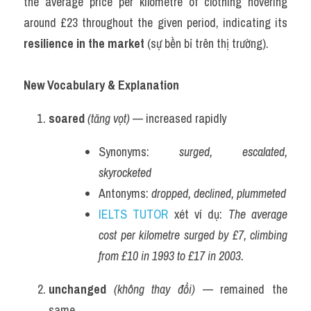
the average price per kilometre of clothing hovering 
around £23 throughout the given period, indicating its 
resilience in the market
 (sự bền bỉ trên thị trường).
New Vocabulary & Explanation
soared
(tăng vọt)
 — increased rapidly
Synonyms: 
surged, escalated, 
skyrocketed
Antonyms: 
dropped, declined, plummeted
IELTS TUTOR
 xét ví dụ: 
The average 
cost per kilometre surged by £7, climbing 
from £10 in 1993 to £17 in 2003.
unchanged
(không thay đổi)
 — remained the 
same