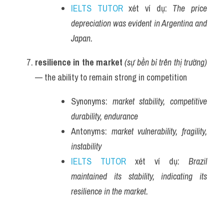
IELTS TUTOR
 xét ví dụ: 
The price 
depreciation was evident in Argentina and 
Japan.
resilience in the market
(sự bền bỉ trên thị trường)
— the ability to remain strong in competition
Synonyms: 
market stability, competitive 
durability, endurance
Antonyms: 
market vulnerability, fragility, 
instability
IELTS TUTOR
 xét ví dụ: 
Brazil 
maintained its stability, indicating its 
resilience in the market.