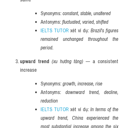
Synonyms: 
constant, stable, unaltered
Antonyms: 
fluctuated, varied, shifted
IELTS TUTOR
 xét ví dụ: 
Brazil’s figures 
remained unchanged throughout the 
period.
upward trend
(xu hướng tăng)
 — a consistent 
increase
Synonyms: 
growth, increase, rise
Antonyms: 
downward trend, decline, 
reduction
IELTS TUTOR
 xét ví dụ: 
In terms of the 
upward trend, China experienced the 
most substantial increase among the six 