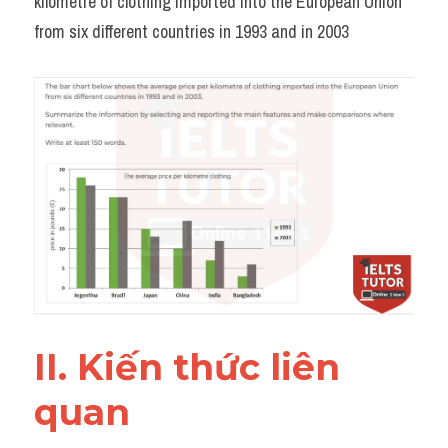
kilometre of clothing imported into the European Union 
Đề thi thật Task 2
from six different countries in 1993 and in 2003
Listening
Speaking
Writing
Reading
Vocabulary
II. Kiến thức liên 
quan 