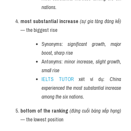
nations.
most substantial increase
(sự gia tăng đáng kể)
— the biggest rise
Synonyms: 
significant growth, major 
boost, sharp rise
Antonyms: 
minor increase, slight growth, 
small rise
IELTS TUTOR
 xét ví dụ: 
China 
experienced the most substantial increase 
among the six nations.
bottom of the ranking
(đứng cuối bảng xếp hạng)
— the lowest position