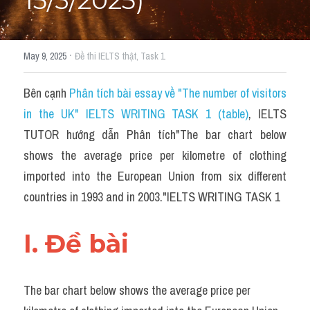
15/3/2025)
Du học Hà Lan
Du học Cấp Ba
·
May 9, 2025
Đề thi IELTS thật,
Task 1
Đề thi thật Task 1
Bên cạnh 
Phân tích bài essay về "The number of visitors 
Adv
in the UK" IELTS WRITING TASK 1 (table)
, IELTS 
Cách dùng từ
TUTOR hướng dẫn Phân tích"The bar chart below 
shows the average price per kilometre of clothing 
Task 1
imported into the European Union from six different 
Đề thi IELTS thật
countries in 1993 and in 2003."IELTS WRITING TASK 1
Phân biệt từ
I. Đề bài 
Advice
IELTS Advice
The bar chart below shows the average price per 