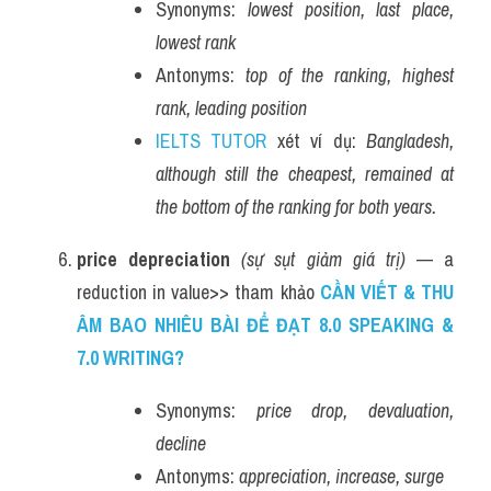
Synonyms: 
lowest position, last place, 
lowest rank
Antonyms: 
top of the ranking, highest 
rank, leading position
IELTS TUTOR
 xét ví dụ: 
Bangladesh, 
although still the cheapest, remained at 
the bottom of the ranking for both years.
price depreciation
(sự sụt giảm giá trị)
 — a 
reduction in value>> tham khảo
CẦN VIẾT & THU 
ÂM BAO NHIÊU BÀI ĐỂ ĐẠT 8.0 SPEAKING & 
7.0 WRITING?
Synonyms: 
price drop, devaluation, 
decline
Antonyms: 
appreciation, increase, surge