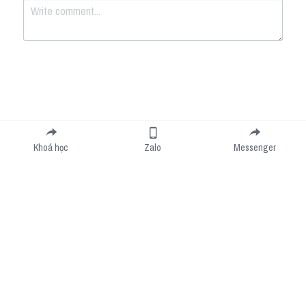
Submit
Cancel
Khoá học
Zalo
Messenger
Cookie Use
We use cookies to improve browsing experience, security, and data collection. By