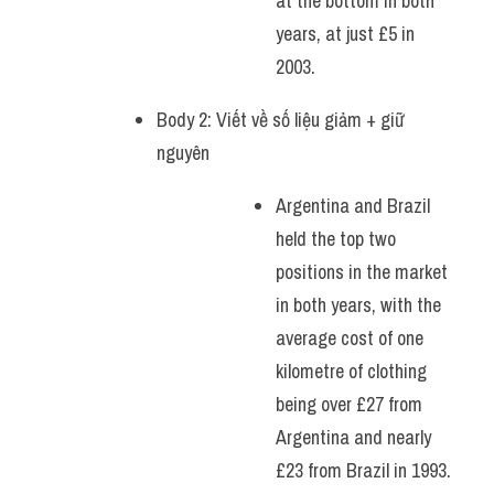
at the bottom in both 
years, at just £5 in 
2003.
Body 2: Viết về số liệu giảm + giữ 
nguyên 
Argentina and Brazil 
held the top two 
positions in the market 
in both years, with the 
average cost of one 
kilometre of clothing 
being over £27 from 
Argentina and nearly 
£23 from Brazil in 1993. 