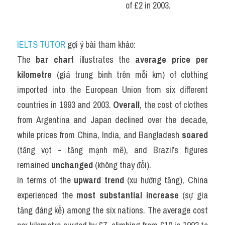
of £2 in 2003. 
IELTS TUTOR
 gợi ý bài tham khảo:
The 
bar chart
 illustrates the 
average price per 
kilometre
 (giá trung bình trên mỗi km) of clothing 
imported into the European Union from six different 
countries in 1993 and 2003. 
Overall
, the cost of clothes 
from Argentina and Japan declined over the decade, 
while prices from China, India, and Bangladesh 
soared
(tăng vọt - tăng mạnh mẽ), and Brazil's figures 
remained 
unchanged
 (không thay đổi).
In terms of the 
upward trend
 (xu hướng tăng), China 
experienced the 
most substantial increase
 (sự gia 
tăng đáng kể) among the six nations. The average cost 