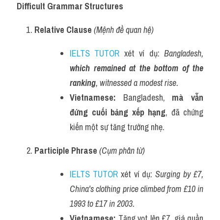
Difficult Grammar Structures
Relative Clause
(Mệnh đề quan hệ)
IELTS TUTOR
 xét ví dụ: 
Bangladesh, 
which remained at the bottom of the 
ranking
, witnessed a modest rise.
Vietnamese:
 Bangladesh, 
mà vẫn 
đứng cuối bảng xếp hạng
, đã chứng 
kiến một sự tăng trưởng nhẹ.
Participle Phrase
(Cụm phân từ)
IELTS TUTOR
 xét ví dụ: 
Surging by £7, 
China's clothing price climbed from £10 in 
1993 to £17 in 2003.
Vietnamese:
 Tăng vọt lên £7, giá quần 