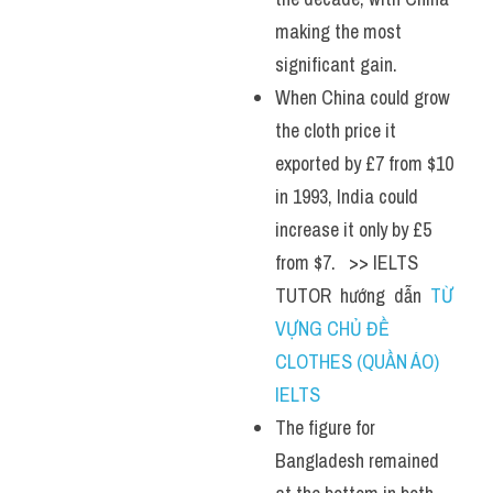
making the most 
significant gain. 
When China could grow 
the cloth price it 
exported by £7 from $10 
in 1993, India could 
increase it only by £5 
from $7.   >> IELTS  
TUTOR  hướng  dẫn  
TỪ 
VỰNG CHỦ ĐỀ 
CLOTHES (QUẦN ÁO) 
IELTS
The figure for 
Bangladesh remained 