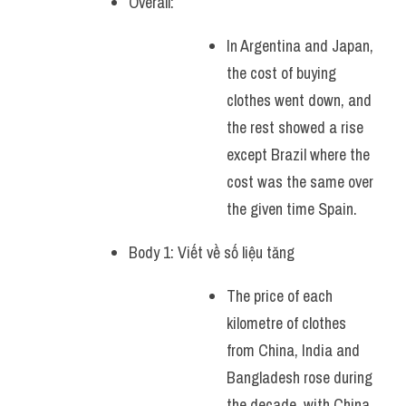
Overall:
In Argentina and Japan, 
the cost of buying 
clothes went down, and 
the rest showed a rise 
except Brazil where the 
cost was the same over 
the given time Spain.
Body 1: Viết về số liệu tăng 
The price of each 
kilometre of clothes 
from China, India and 
Bangladesh rose during 
the decade, with China 