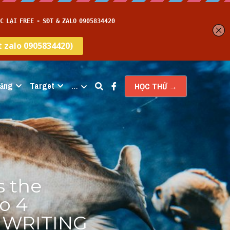
năng
Target
…
HỌC THỬ →
 the 
o 4 
S WRITING 