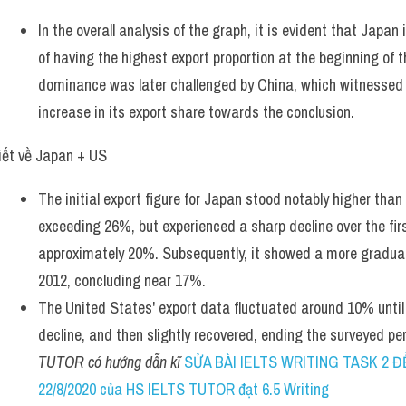
In the overall analysis of the graph, it is evident that Japan in
of having the highest export proportion at the beginning of th
dominance was later challenged by China, which witnessed t
increase in its export share towards the conclusion.
iết về Japan + US
The initial export figure for Japan stood notably higher than 
exceeding 26%, but experienced a sharp decline over the firs
approximately 20%. Subsequently, it showed a more gradual
2012, concluding near 17%.
The United States' export data fluctuated around 10% until
decline, and then slightly recovered, ending the surveyed pe
TUTOR có hướng dẫn kĩ 
SỬA BÀI IELTS WRITING TASK 2 Đ
22/8/2020 của HS IELTS TUTOR đạt 6.5 Writing