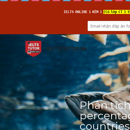
IELTSTUTOR.VN
Phân tích
percentag
countries