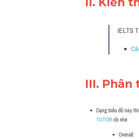
II. Kiến 
IELTS T
Cá
III. Phân 
Dạng biểu đồ này thì
TUTOR 
rồi nhé
Overall: