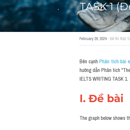
TASK 1 (Đ
·
February 29, 2024
Đề thi thật T
Bên cạnh 
Phân tích bài 
hướng dẫn Phân tích "The 
IELTS WRITING TASK 1.
I. Đề bài 
The graph below shows the