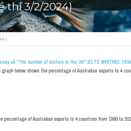
ề thi 3/2/2024)
ask 1
essay về "The number of visitors in the UK" IELTS WRITING TASK
graph below shows the percentage of Australian exports to 4 coun
 percentage of Australian exports to 4 countries from 1990 to 201