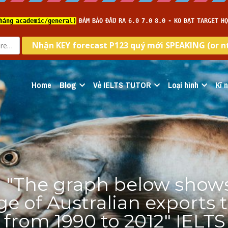
Home
Blog
Về IELTS TUTOR
Loại hình
Kĩ 
 "The graph below shows
e of Australian exports t
 from 1990 to 2012" IELT