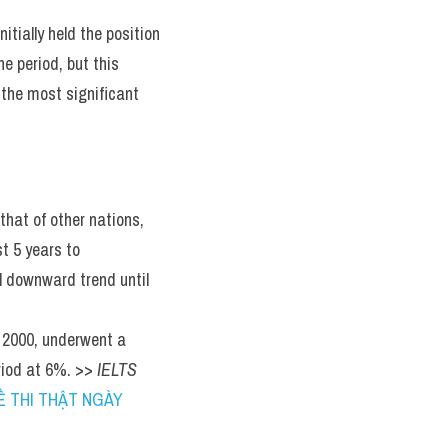
itially held the position 
e period, but this 
he most significant 
that of other nations, 
t 5 years to 
 downward trend until 
 2000, underwent a 
riod at 6%. >> 
IELTS 
Ề THI THẬT NGÀY 