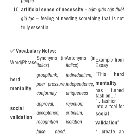
people
artificial sense of necessity
 – 
cảm giác cần thiết 
giả tạo
 – feeling of needing something that is not 
truly essential
✅ 
Vocabulary Notes:
Synonyms (in 
Antonyms (in 
Example from 
Word/Phrase
italics
)
italics
)
Essay
“This 
herd 
groupthink, 
individualism, 
herd 
mentality
peer pressure, 
independence, 
mentality
has turned 
conformity
uniqueness
fashion…”
“…fashion 
approval, 
rejection, 
into a tool for 
social 
acceptance, 
criticism, 
social 
validation
recognition
isolation
validation
”
false need, 
“…create an 