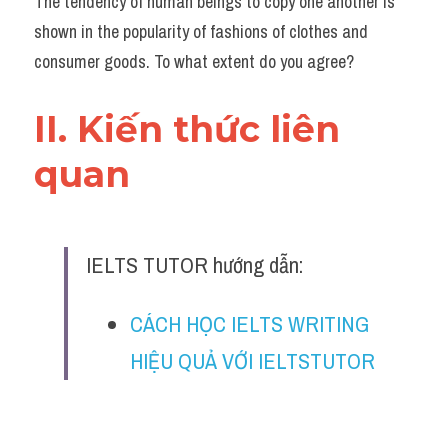
The tendency of human beings to copy one another is 
Đề thi thật Task 2
shown in the popularity of fashions of clothes and 
Listening
consumer goods. To what extent do you agree?
Speaking
II. Kiến thức liên 
Writing
quan 
Reading
Vocabulary
IELTS TUTOR hướng dẫn:
CÁCH HỌC IELTS WRITING 
HIỆU QUẢ VỚI IELTSTUTOR