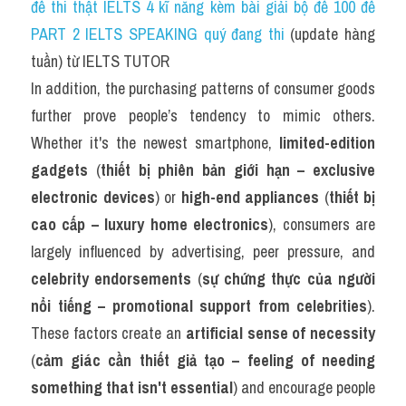
đề thi thật IELTS 4 kĩ năng kèm bài giải bộ đề 100 đề 
PART 2 IELTS SPEAKING quý đang thi
 (update hàng 
tuần) từ IELTS TUTOR
In addition, the purchasing patterns of consumer goods 
further prove people’s tendency to mimic others. 
Whether it's the newest smartphone, 
limited-edition 
gadgets
 (
thiết bị phiên bản giới hạn – exclusive 
electronic devices
) or 
high-end appliances
 (
thiết bị 
cao cấp – luxury home electronics
), consumers are 
largely influenced by advertising, peer pressure, and 
celebrity endorsements
 (
sự chứng thực của người 
nổi tiếng – promotional support from celebrities
). 
These factors create an 
artificial sense of necessity
(
cảm giác cần thiết giả tạo – feeling of needing 
something that isn't essential
) and encourage people 