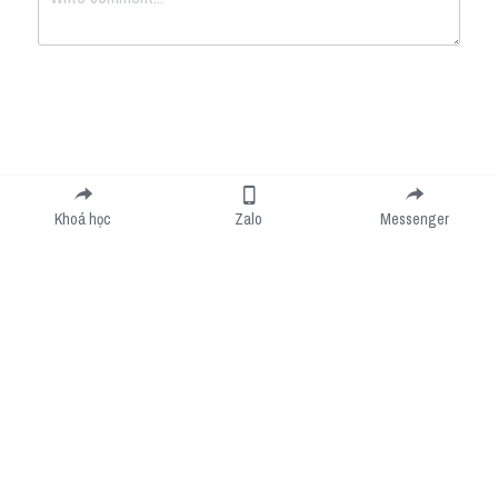
Submit
Cancel
Khoá học
Zalo
Messenger
Cookie Use
We use cookies to improve browsing experience, security, and data collection. By
accepting, you agree to the use of cookies for advertising and analytics. You can change