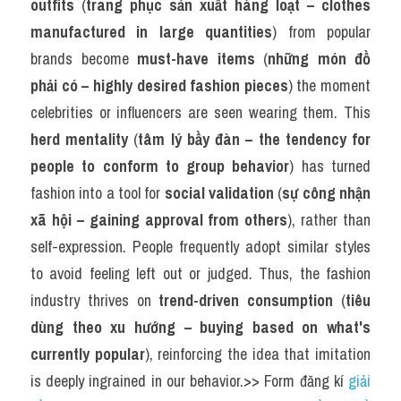
outfits
 (
trang phục sản xuất hàng loạt – clothes 
manufactured in large quantities
) from popular 
brands become 
must-have items
 (
những món đồ 
phải có – highly desired fashion pieces
) the moment 
celebrities or influencers are seen wearing them. This 
herd mentality
 (
tâm lý bầy đàn – the tendency for 
people to conform to group behavior
) has turned 
fashion into a tool for 
social validation
 (
sự công nhận 
xã hội – gaining approval from others
), rather than 
self-expression. People frequently adopt similar styles 
to avoid feeling left out or judged. Thus, the fashion 
industry thrives on 
trend-driven consumption
 (
tiêu 
dùng theo xu hướng – buying based on what's 
currently popular
), reinforcing the idea that imitation 
is deeply ingrained in our behavior.>> Form đăng kí 
giải 