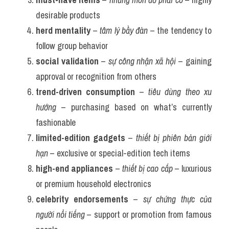
desirable products
herd mentality
 – 
tâm lý bầy đàn
 – the tendency to 
follow group behavior
social validation
 – 
sự công nhận xã hội
 – gaining 
approval or recognition from others
trend-driven consumption
 – 
tiêu dùng theo xu 
hướng
 – purchasing based on what’s currently 
fashionable
limited-edition gadgets
 – 
thiết bị phiên bản giới 
hạn
 – exclusive or special-edition tech items
high-end appliances
 – 
thiết bị cao cấp
 – luxurious 
or premium household electronics
celebrity endorsements
 – 
sự chứng thực của 
người nổi tiếng
 – support or promotion from famous 