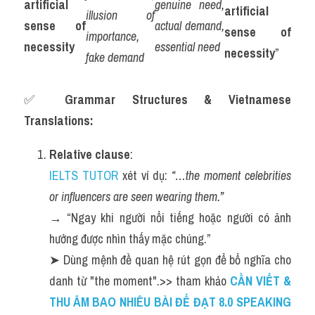
artificial 
genuine need, 
artificial 
illusion of 
sense of 
actual demand, 
sense of 
importance, 
necessity
essential need
necessity
”
fake demand
✅ 
Grammar Structures & Vietnamese 
Translations:
Relative clause
:
IELTS TUTOR
 xét ví dụ: 
“…the moment celebrities 
or influencers are seen wearing them.”
→ “Ngay khi người nổi tiếng hoặc người có ảnh 
hưởng được nhìn thấy mặc chúng.”
➤ Dùng mệnh đề quan hệ rút gọn để bổ nghĩa cho 
danh từ "the moment".>> tham khảo 
CẦN VIẾT & 
THU ÂM BAO NHIÊU BÀI ĐỂ ĐẠT 8.0 SPEAKING 