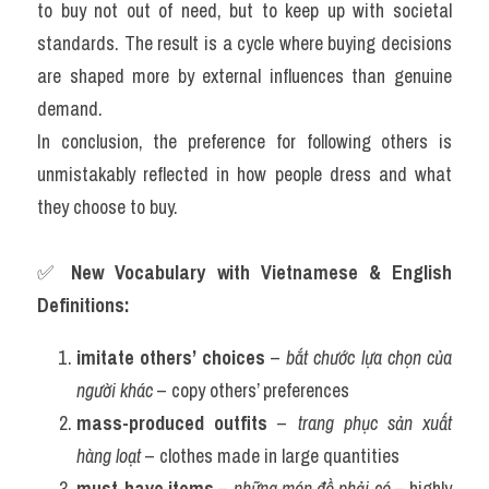
to buy not out of need, but to keep up with societal 
standards. The result is a cycle where buying decisions 
are shaped more by external influences than genuine 
demand.
In conclusion, the preference for following others is 
unmistakably reflected in how people dress and what 
they choose to buy.
✅ 
New Vocabulary with Vietnamese & English 
Definitions:
imitate others’ choices
 – 
bắt chước lựa chọn của 
người khác
 – copy others’ preferences
mass-produced outfits
 – 
trang phục sản xuất 
hàng loạt
 – clothes made in large quantities
must-have items
 – 
những món đồ phải có
 – highly 