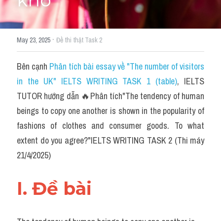
khó​
Du học Hà Lan
Du học Cấp Ba
·
May 23, 2025
Đề thi thật Task 2
Đề thi thật Task 1
Bên cạnh 
Phân tích bài essay về "The number of visitors 
Adv
in the UK" IELTS WRITING TASK 1 (table)
, IELTS 
Cách dùng từ
TUTOR hướng dẫn 🔥Phân tích"The tendency of human 
beings to copy one another is shown in the popularity of 
Task 1
fashions of clothes and consumer goods. To what 
Đề thi IELTS thật
extent do you agree?"IELTS WRITING TASK 2 (Thi máy 
21/4/2025)
Phân biệt từ
Advice
I. Đề bài 
IELTS Advice