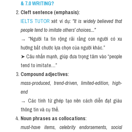
& 7.0 WRITING?
Cleft sentence (emphasis)
:
IELTS TUTOR
 xét ví dụ: 
“It is widely believed that 
people tend to imitate others’ choices...”
→ “Người ta tin rộng rãi rằng con người có xu 
hướng bắt chước lựa chọn của người khác.”
➤ Câu nhấn mạnh, giúp đưa trọng tâm vào “people 
tend to imitate…”
Compound adjectives
:
mass-produced
, 
trend-driven
, 
limited-edition
, 
high-
end
→ Các tính từ ghép tạo nên cách diễn đạt giàu 
thông tin và cụ thể.
Noun phrases as collocations
:
must-have items
, 
celebrity endorsements
, 
social 