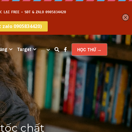
năng
Target
…
HỌC THỬ →
tốc chất 