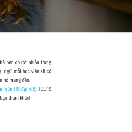
ế nên có rất nhiều trung 
ại ngữ, mỗi học viên sẽ có 
iểm nó mang đến.
i sửa HS đạt 6.5)
, IELTS 
 bạn tham khảo!