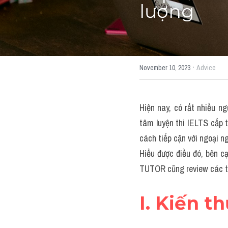
lượng
·
November 10, 2023
Advice
Hiện nay, có rất nhiều n
tâm luyện thi IELTS cấp tố
cách tiếp cận với ngoại n
Hiểu được điều đó, bên c
TUTOR cũng review các tr
I. Kiến t