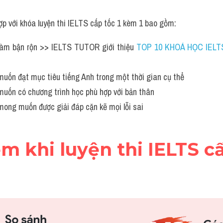
ợp với khóa luyện thi IELTS cấp tốc 1 kèm 1 bao gồm:
làm bận rộn >> IELTS TUTOR giới thiệu 
TOP 10 KHOÁ HỌC IELTS
muốn đạt mục tiêu tiếng Anh trong một thời gian cụ thể 
muốn có chương trình học phù hợp với bản thân
mong muốn được giải đáp cặn kẽ mọi lỗi sai
ểm khi luyện thi IELTS cấ