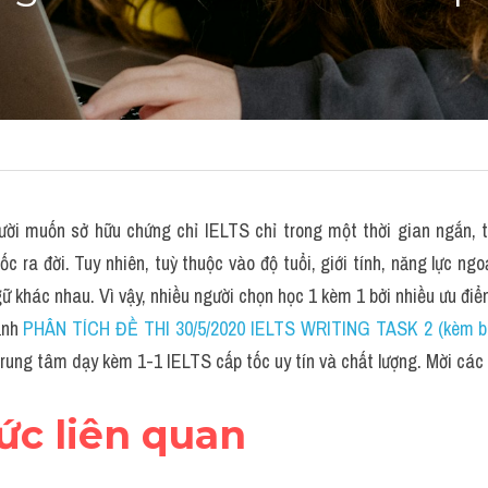
gười muốn sở hữu chứng chỉ IELTS chỉ trong một thời gian ngắn, th
c ra đời. Tuy nhiên, tuỳ thuộc vào độ tuổi, giới tính, năng lực ngo
gữ khác nhau. Vì vậy, nhiều người chọn học 1 kèm 1 bởi nhiều ưu đ
ạnh 
PHÂN TÍCH ĐỀ THI 30/5/2020 IELTS WRITING TASK 2 (kèm bà
ung tâm dạy kèm 1-1 IELTS cấp tốc uy tín và chất lượng. Mời các
hức liên quan