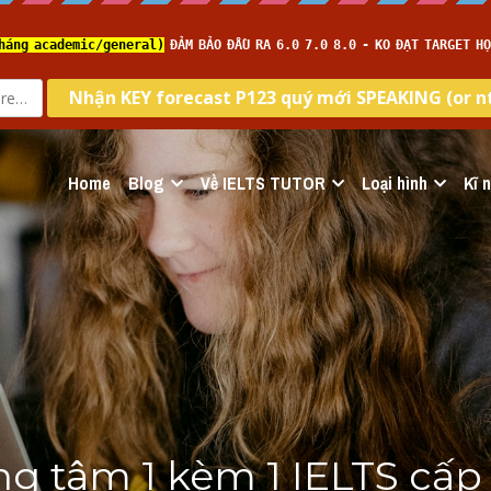
Home
Blog
Về IELTS TUTOR
Loại hình
Kĩ 
ng tâm 1 kèm 1 IELTS cấp 