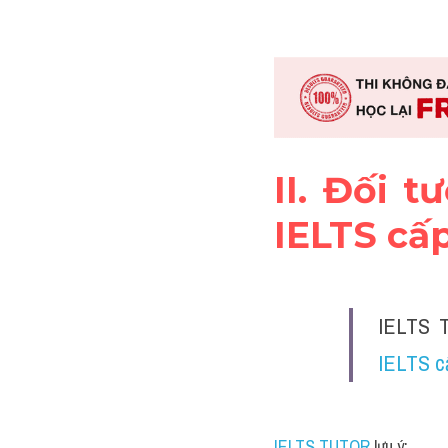
II. Đối 
IELTS cấp
IELTS T
IELTS c
IELTS TUTOR
 lưu ý: