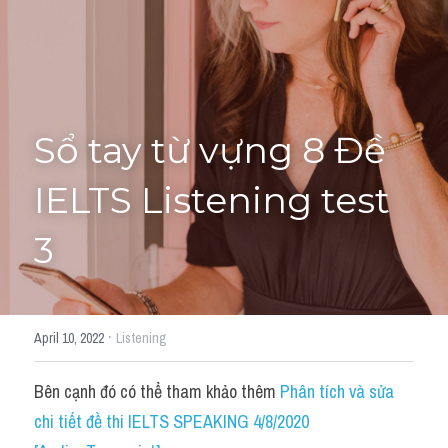
Adj
Liên hệ
Lớp Siêu Cấp Tốc
Khác
HỌC THỬ →
Từ vựng theo topic
Sổ tay từ vựng 8 Đề 
Từ vựng theo Topic
IELTS Listening test 
Vocabulary - Grammar
3​
Grammar
Part 2
·
April 10, 2022
Listening
Noun
Bên cạnh đó có thể tham khảo thêm 
Phân tích và sửa 
Verb
chi tiết đề thi IELTS SPEAKING 4/8/2020 