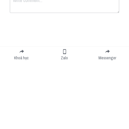
Submit
Cancel
Khoá học
Zalo
Messenger
Cookie Use
We use cookies to improve browsing experience, security, and data collection. By
accepting, you agree to the use of cookies for advertising and analytics. You can change