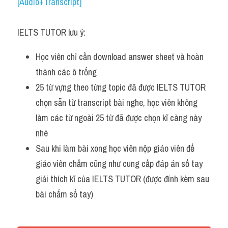
Du học Hà Lan
[Audio+Transcript]
Du học Cấp Ba
IELTS TUTOR lưu ý:
Đề thi thật Task 1
Học viên chỉ cần download answer sheet và hoàn 
Adv
thành các ô trống 
25 từ vựng theo từng topic đã được IELTS TUTOR 
Cách dùng từ
chọn sẵn từ transcript bài nghe, học viên không 
làm các từ ngoài 25 từ đã được chọn kĩ càng này 
Task 1
nhé
Đề thi IELTS thật
Sau khi làm bài xong học viên nộp giáo viên để 
giáo viên chấm cũng như cung cấp đáp án sổ tay 
Phân biệt từ
giải thích kĩ của IELTS TUTOR (được đính kèm sau 
Advice
bài chấm sổ tay)
IELTS Advice