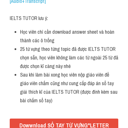
Du học Hà Lan
[Audio+Transcript]
Du học Cấp Ba
IELTS TUTOR lưu ý:
Đề thi thật Task 1
Học viên chỉ cần download answer sheet và hoàn 
Adv
thành các ô trống 
25 từ vựng theo từng topic đã được IELTS TUTOR 
Cách dùng từ
chọn sẵn, học viên không làm các từ ngoài 25 từ đã 
được chọn kĩ càng này nhé
Task 1
Sau khi làm bài xong học viên nộp giáo viên để 
Đề thi IELTS thật
giáo viên chấm cũng như cung cấp đáp án sổ tay 
giải thích kĩ của IELTS TUTOR (được đính kèm sau 
Phân biệt từ
bài chấm sổ tay)
Advice
IELTS Advice
Dowwnload SỔ TAY TỪ VỰNG"LETTER