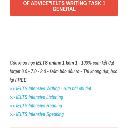
OF ADVICE"IELTS WRITING TASK 1
Đề thi thật Task 2
GENERAL
Listening
Đáp án 
Speaking
https://docs.google.com/document/d/1eWQnHlnJtJDBW
Writing
FIatfrKnuJgzqvk6Gk1/edit
Reading
Các khóa học 
IELTS online 1 kèm 1
 - 100% cam kết đạt 
Vocabulary
target 6.0 - 7.0 - 8.0 - Đảm bảo đầu ra - Thi không đạt, học 
lại FREE
>> IELTS Intensive Writing - Sửa bài chi tiết
>> IELTS Intensive Listening
>> IELTS Intensive Reading
>> IELTS Intensive Speaking