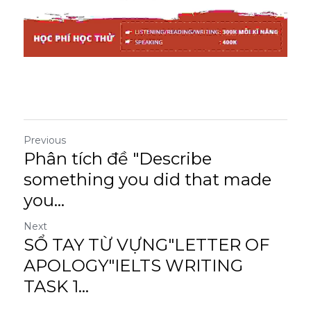
Previous
Phân tích đề "Describe
something you did that made
you...
Next
SỔ TAY TỪ VỰNG"LETTER OF
APOLOGY"IELTS WRITING
TASK 1...