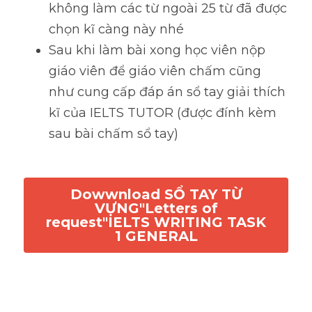
không làm các từ ngoài 25 từ đã được 
chọn kĩ càng này nhé
Sau khi làm bài xong học viên nộp 
giáo viên để giáo viên chấm cũng 
như cung cấp đáp án sổ tay giải thích 
kĩ của IELTS TUTOR (được đính kèm 
sau bài chấm sổ tay)
Dowwnload SỔ TAY TỪ
VỰNG"Letters of
request"IELTS WRITING TASK
1 GENERAL
Đáp án: 
https://docs.google.com/document/d/1Uf6