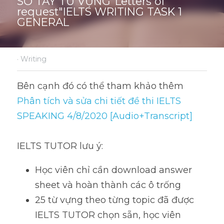
SỔ TAY TỪ VỰNG"Letters of 
request"IELTS WRITING TASK 1 
GENERAL
·
Writing
Bên cạnh đó có thể tham khảo thêm 
Phân tích và sửa chi tiết đề thi IELTS 
SPEAKING 4/8/2020 [Audio+Transcript]
IELTS TUTOR lưu ý:
Học viên chỉ cần download answer 
sheet và hoàn thành các ô trống 
25 từ vựng theo từng topic đã được 
IELTS TUTOR chọn sẵn, học viên 