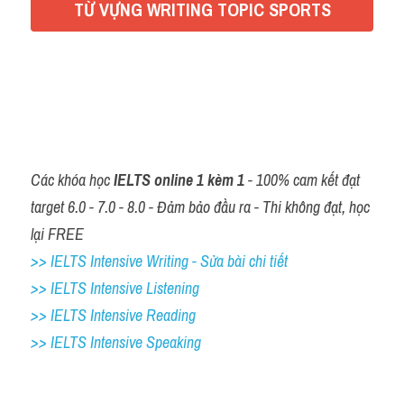
TỪ VỰNG WRITING TOPIC SPORTS
Đề thi thật Task 2
Listening
Đáp án: 
Speaking
https://docs.google.com/document/d/19xUuanmfn8lVinS
9TbDIb4Vf0HCztpSa/edit
Writing
Reading
Các khóa học 
IELTS online 1 kèm 1
 - 100% cam kết đạt 
target 6.0 - 7.0 - 8.0 - Đảm bảo đầu ra - Thi không đạt, học 
Vocabulary
lại FREE
>> IELTS Intensive Writing - Sửa bài chi tiết
>> IELTS Intensive Listening
>> IELTS Intensive Reading
>> IELTS Intensive Speaking