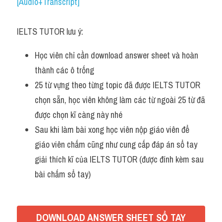
Du học Hà Lan
[Audio+Transcript]
Du học Cấp Ba
IELTS TUTOR lưu ý:
Đề thi thật Task 1
Học viên chỉ cần download answer sheet và hoàn 
Adv
thành các ô trống 
25 từ vựng theo từng topic đã được IELTS TUTOR 
Cách dùng từ
chọn sẵn, học viên không làm các từ ngoài 25 từ đã 
được chọn kĩ càng này nhé
Task 1
Sau khi làm bài xong học viên nộp giáo viên để 
Đề thi IELTS thật
giáo viên chấm cũng như cung cấp đáp án sổ tay 
giải thích kĩ của IELTS TUTOR (được đính kèm sau 
Phân biệt từ
bài chấm sổ tay)
Advice
IELTS Advice
DOWNLOAD ANSWER SHEET SỔ TAY