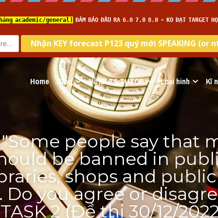
Home
Blog
Về IELTS TUTOR
Loại hình
Kĩ 
"Some people say that m
ould be banned in public
braries, shops and public 
. Do you agree or disagre
ASK 2 (Đề thi 30/12/2022