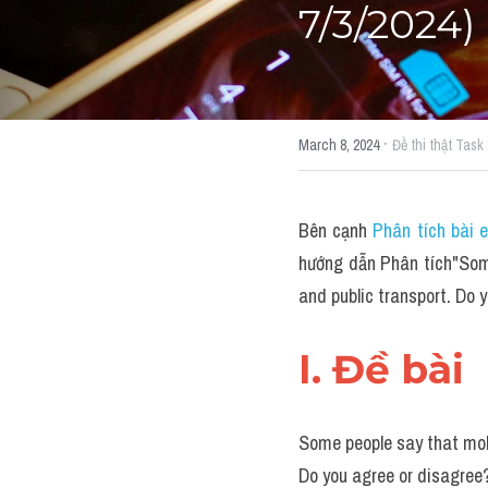
7/3/2024)
·
March 8, 2024
Đề thi thật Task 
Bên cạnh 
Phân tích bài 
hướng dẫn Phân tích"Some
and public transport. Do
I. Đề bài 
Some people say that mobi
Do you agree or disagree