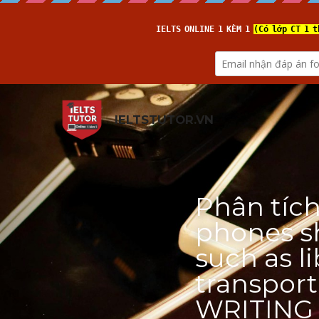
IELTSTUTOR.VN
Phân tích
phones sh
such as li
transport
WRITING T