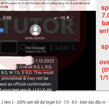
 kèm 1 - 100% cam kết đạt target 6.0 - 7.0 - 8.0 - Đảm bảo đầu ra - T