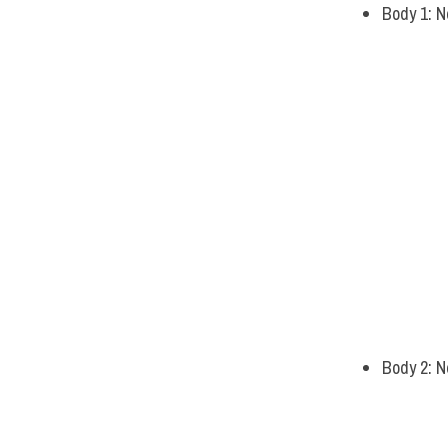
Body 1: N
Body 2: N