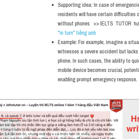
Supporting idea: In case of emergencie
residents will have certain difficulties 
without phones   >> IELTS  TUTOR  hư
"in turn" tiếng anh
Example: For example, imagine a situa
witnesses a severe accident but lacks 
phone. In such cases, the ability to quic
mobile device becomes crucial, potential
enabling prompt emergency response.