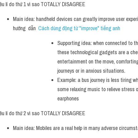
êu lí do thứ 1 vì sao TOTALLY DISAGREE
Main idea: handheld devices can greatly improve user exper
hướng  dẫn  
Cách dùng động từ "improve" tiếng anh
Supporting idea: when connected to the
these technological gadgets are a chea
entertainment on the move, comforting
journeys or in anxious situations.  
Example: a bus journey is less tiring wh
some relaxing music to relieve stress o
earphones
êu lí do thứ 2 vì sao TOTALLY DISAGREE
Main idea: Mobiles are a real help in many adverse circumst