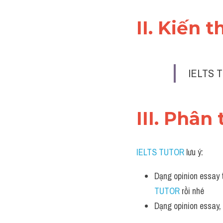
II. Kiến 
IELTS T
III. Phân 
IELTS TUTOR
 lưu ý:
Dạng opinion essay t
TUTOR 
rồi nhé
Dạng opinion essay