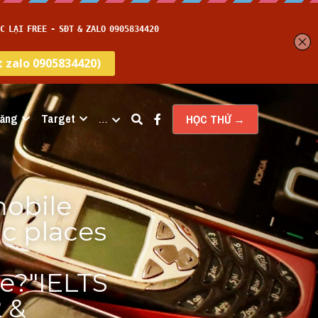
năng
Target
…
HỌC THỬ →
obile 
 places 
e?"IELTS 
 & 