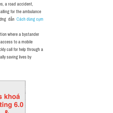
s, a road accident, 
calling for the ambulance 
ớng  dẫn  
Cách dùng cụm 
tion where a bystander 
access to a mobile 
kly call for help through a 
ly saving lives by 