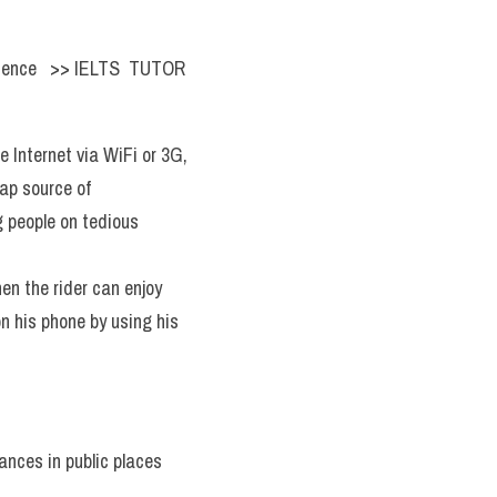
ience   >> IELTS  TUTOR  
 Internet via WiFi or 3G, 
p source of 
 people on tedious 
en the rider can enjoy 
n his phone by using his 
ances in public places