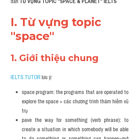
Du học Hà Lan
dẫn 
TỪ VỰNG TOPIC "SPACE & PLANET" IELTS
Du học Cấp Ba
I. Từ vựng topic 
Đề thi thật Task 1
"space" 
Adv
1. Giới thiệu chung 
Cách dùng từ
Task 1
IELTS TUTOR
 lưu ý:
Đề thi IELTS thật
space program: the programs that are operated to 
Phân biệt từ
explore the space = các chương trình thám hiểm vũ 
trụ 
Advice
pave the way for something (verb phrase): to 
create a situation in which somebody will be able 
IELTS Advice
to do something or something can happen=mở 