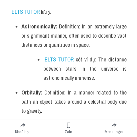
IELTS TUTOR
 lưu ý:
Astronomically:
 Definition: In an extremely large 
or significant manner, often used to describe vast 
distances or quantities in space.
IELTS TUTOR
 xét ví dụ: The distance 
between stars in the universe is 
astronomically immense.
Orbitally:
 Definition: In a manner related to the 
path an object takes around a celestial body due 
to gravity.
IELTS TUTOR
 xét ví dụ: The satellite 
Khoá học
Zalo
Messenger
was placed orbitally around the Earth to 