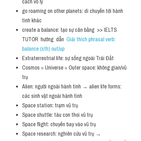
cách vô lý 
go roaming on other planets: di chuyển tới hành 
tinh khác
create a balance: tạo sự cân bằng  >> IELTS  
TUTOR  hướng  dẫn  
Giải thích phrasal verb: 
balance (sth) out/up
Extraterrestrial life: sự sống ngoài Trái Đất 
Cosmos = Universe = Outer space: không gian/vũ 
trụ 
Alien: người ngoài hành tinh → alien life forms: 
các sinh vật ngoài hành tinh
Space station: trạm vũ trụ 
Space shuttle: tàu con thoi vũ trụ 
Space flight: chuyến bay vào vũ trụ 
Space research: nghiên cứu vũ trụ → 