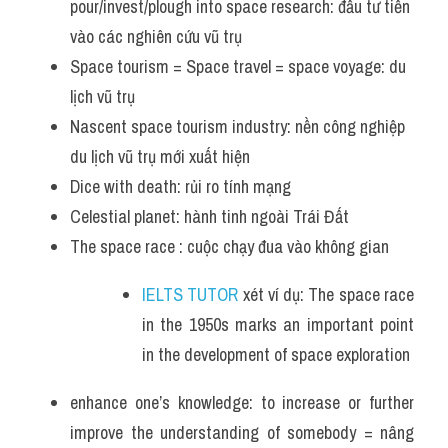
pour/invest/plough into space research: đầu tư tiền 
vào các nghiên cứu vũ trụ 
Space tourism = Space travel = space voyage: du 
lịch vũ trụ 
Nascent space tourism industry: nền công nghiệp 
du lịch vũ trụ mới xuất hiện 
Dice with death: rủi ro tính mạng 
Celestial planet: hành tinh ngoài Trái Đất 
The space race : cuộc chạy đua vào không gian 
IELTS TUTOR 
xét ví dụ: The space race 
in the 1950s marks an important point 
in the development of space exploration
enhance one’s knowledge: to increase or further 
improve the understanding of somebody = nâng 