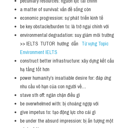
pecuniary resources: nguồn lực tài chính
a matter of survival: vấn đề sống còn
economic progression: sự phát triển kinh tế
be key obstacle/burden to: là trở ngại chính với 
environmental degradation: suy giảm môi trường  
>> IELTS  TUTOR  hướng  dẫn   
Từ vựng Topic 
Environment IELTS
construct better infrastructure: xây dựng kết cấu 
hạ tầng tốt hơn 
power humanity’s insatiable desire for: đáp ứng 
nhu cầu vô hạn của con người về…
stave sth off: ngăn chặn điều gì
be overwhelmed with: bị choáng ngợp với 
give impetus to: tạo động lực cho cái gì 
be under the absurd impression: bị ấn tượng một 