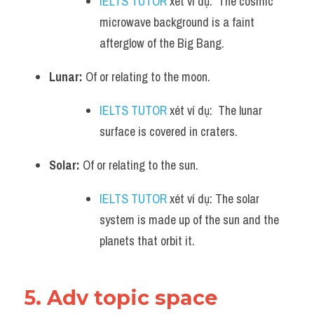
IELTS TUTOR
 xét ví dụ:  The cosmic 
microwave background is a faint 
afterglow of the Big Bang.
Lunar:
 Of or relating to the moon.
IELTS TUTOR
 xét ví dụ:  The lunar 
surface is covered in craters.
Solar:
 Of or relating to the sun.
IELTS TUTOR
 xét ví dụ: The solar 
system is made up of the sun and the 
planets that orbit it.
5. Adv topic space 