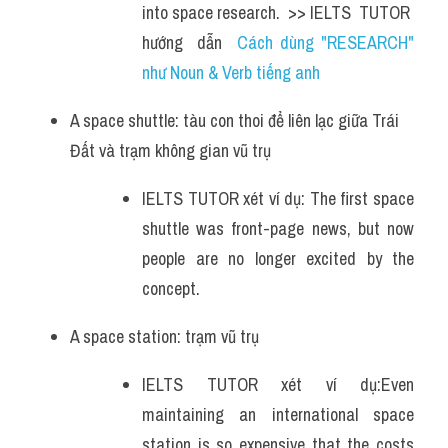
into space research.  >> IELTS  TUTOR  
hướng  dẫn  
Cách dùng "RESEARCH" 
như Noun & Verb tiếng anh
A space shuttle: tàu con thoi để liên lạc giữa Trái 
Đất và trạm không gian vũ trụ 
IELTS TUTOR xét ví dụ: The first space 
shuttle was front-page news, but now 
people are no longer excited by the 
concept.
A space station: trạm vũ trụ 
IELTS TUTOR xét ví dụ:Even 
maintaining an international space 
station is so expensive that the costs 