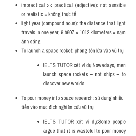
impractical >< practical (adjective): not sensible 
or realistic = không thực tế 
light year (compound noun): the distance that light 
travels in one year, 9.4607 × 1012 kilometers = năm 
ánh sáng
To launch a space rocket: phóng tên lửa vào vũ trụ
IELTS TUTOR xét ví dụ:Nowadays, men 
launch space rockets – not ships – to 
discover new worlds.
To pour money into space research: sử dụng nhiều 
tiền vào mục đích nghiên cứu vũ trụ 
IELTS TUTOR xét ví dụ:Some people 
argue that it is wasteful to pour money 