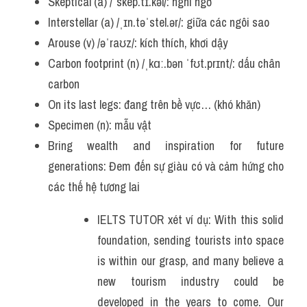
Skeptical (a)
/ˈskep.tɪ.kəl/: nghi ngờ
Interstellar (a) /ˌɪn.təˈstel.ər/: giữa các ngôi sao
Arouse (v) /əˈraʊz/: kích thích, khơi dậy
Carbon footprint (n) /ˌkɑː.bən ˈfʊt.prɪnt/: dấu chân 
carbon
On its last legs: đang trên bề vực… (khó khăn)
Specimen (n): mẫu vật
Bring wealth and inspiration for future 
generations: Đem đến sự giàu có và cảm hứng cho 
các thế hệ tương lai
IELTS TUTOR xét ví dụ: With this solid 
foundation, sending tourists into space 
is within our grasp, and many believe a 
new tourism industry could be 
developed in the years to come. Our 