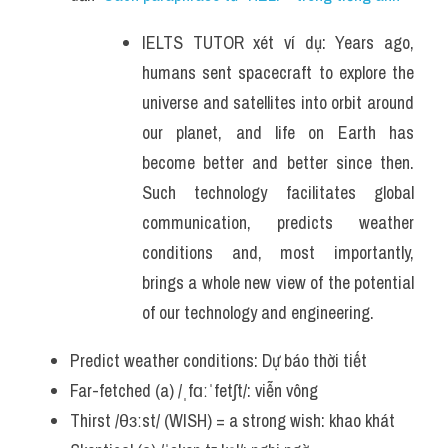
IELTS TUTOR xét ví dụ: Years ago, 
humans sent spacecraft to explore the 
universe and satellites into orbit around 
our planet, and life on Earth has 
become better and better since then. 
Such technology facilitates global 
communication, predicts weather 
conditions and, most importantly, 
brings a whole new view of the potential 
of our technology and engineering.
Predict weather conditions: Dự báo thời tiết
Far-fetched (a) /ˌfɑːˈfetʃt/: viễn vông
Thirst /θɜːst/ (WISH) = a strong wish: khao khát