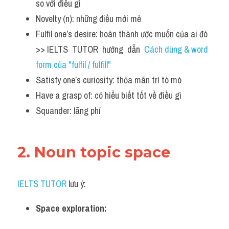
so với điều gì 
Novelty (n): những điều mới mẻ
Fulfil one’s desire: hoàn thành ước muốn của ai đó   
>> IELTS  TUTOR  hướng  dẫn  
Cách dùng & word 
form của "fulfil / fulfill"
Satisfy one’s curiosity: thỏa mãn trí tò mò 
Have a grasp of: có hiểu biết tốt về điều gì 
Squander: lãng phí 
2. Noun topic space 
IELTS TUTOR
 lưu ý:
Space exploration: