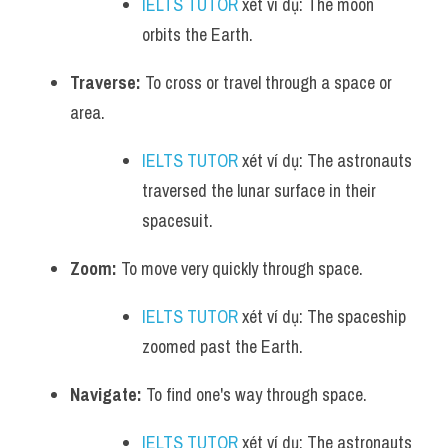
IELTS TUTOR
 xét ví dụ: The moon 
orbits the Earth.
Traverse:
 To cross or travel through a space or 
area.
IELTS TUTOR
 xét ví dụ: The astronauts 
traversed the lunar surface in their 
spacesuit.
Zoom:
 To move very quickly through space.
IELTS TUTOR
 xét ví dụ: The spaceship 
zoomed past the Earth.
Navigate:
 To find one's way through space.
IELTS TUTOR
 xét ví dụ: The astronauts 