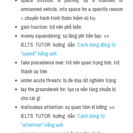
space mission: A journey, by a manned or 
unmanned vehicle, into space for a specific reason 
= chuyến hành trình thám hiểm vũ trụ 
gain traction: trở nên phổ biến
money squandering: sự lãng phí tiền bạc  >> 
IELTS  TUTOR  hướng  dẫn  
Cách dùng động từ 
"spend" tiếng anh
take precedence over: trở nên quan trọng hơn, trở 
thành ưu tiên
under acute threats: bị đe doạ rất nghiêm trọng
lay the groundwork for: tạo ra nền tảng chuẩn bị 
cho cái gì
meticulous attention: sự quan tâm kĩ lưỡng  >> 
IELTS  TUTOR  hướng  dẫn  
Cách dùng từ 
"attention" tiếng anh