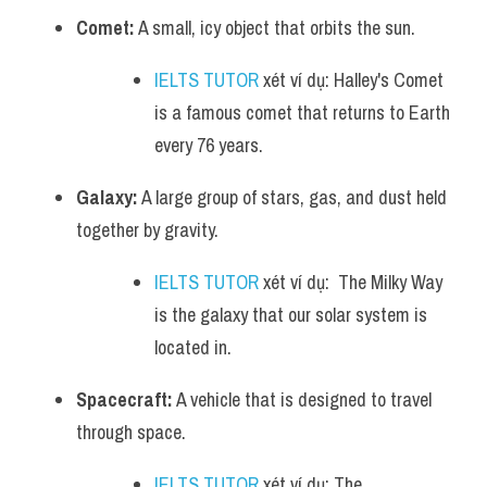
Comet:
 A small, icy object that orbits the sun.
IELTS TUTOR
 xét ví dụ: Halley's Comet 
is a famous comet that returns to Earth 
every 76 years.
Galaxy:
 A large group of stars, gas, and dust held 
together by gravity.
IELTS TUTOR
 xét ví dụ:  The Milky Way 
is the galaxy that our solar system is 
located in.
Spacecraft:
 A vehicle that is designed to travel 
through space.
IELTS TUTOR
 xét ví dụ: The 