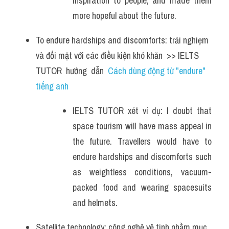
inspiration to people, and made them 
more hopeful about the future.
To endure hardships and discomforts: trải nghiẹm 
và đối mặt với các điều kiện khó khăn  >> IELTS  
TUTOR  hướng  dẫn  
Cách dùng động từ "endure" 
tiếng anh
IELTS TUTOR xét ví dụ: I doubt that 
space tourism will have mass appeal in 
the future. Travellers would have to 
endure hardships and discomforts such 
as weightless conditions, vacuum- 
packed food and wearing spacesuits 
and helmets.
Satellite technology: công nghệ vệ tinh nhằm mục 