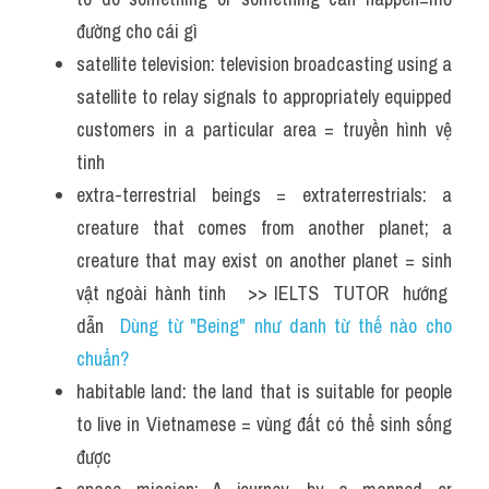
Đề thi thật Task 2
đường cho cái gì 
satellite television: television broadcasting using a 
Listening
satellite to relay signals to appropriately equipped 
Speaking
customers in a particular area = truyền hình vệ 
tinh 
Writing
extra-terrestrial beings = extraterrestrials: a 
Reading
creature that comes from another planet; a 
creature that may exist on another planet = sinh 
Vocabulary
vật ngoài hành tinh   >> IELTS  TUTOR  hướng  
dẫn  
Dùng từ "Being" như danh từ thế nào cho 
chuẩn?
habitable land: the land that is suitable for people 
to live in Vietnamese = vùng đất có thể sinh sống 
được 