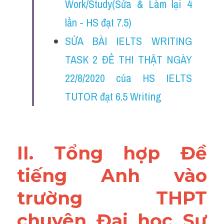
Work/Study(Sửa & Làm lại 4 
Đề thi thật Task 2
lần - HS đạt 7.5)
Listening
SỬA BÀI IELTS WRITING 
Speaking
TASK 2 ĐỀ THI THẬT NGÀY 
Writing
22/8/2020 của HS IELTS 
TUTOR đạt 6.5 Writing
Reading
Vocabulary
II. Tổng hợp Đề 
tiếng Anh vào 
trường THPT 
chuyên Đại học Sư 