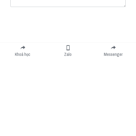
Submit
Cancel
Khoá học
Zalo
Messenger
Cookie Use
We use cookies to improve browsing experience, security, and data collection. By
accepting, you agree to the use of cookies for advertising and analytics. You can change
your cookie settings at any time.
Learn More