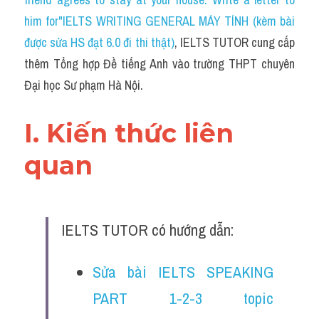
Du học Hà Lan
him for"IELTS WRITING GENERAL MÁY TÍNH (kèm bài 
Du học Cấp Ba
được sửa HS đạt 6.0 đi thi thật)
, IELTS TUTOR cung cấp 
thêm Tổng hợp Đề tiếng Anh vào trường THPT chuyên 
Đề thi thật Task 1
Đại học Sư phạm Hà Nội.
Adv
I. Kiến thức liên 
Cách dùng từ
quan 
Task 1
Đề thi IELTS thật
IELTS TUTOR có hướng dẫn:
Phân biệt từ
Advice
Sửa bài IELTS SPEAKING 
IELTS Advice
PART 1-2-3 topic 