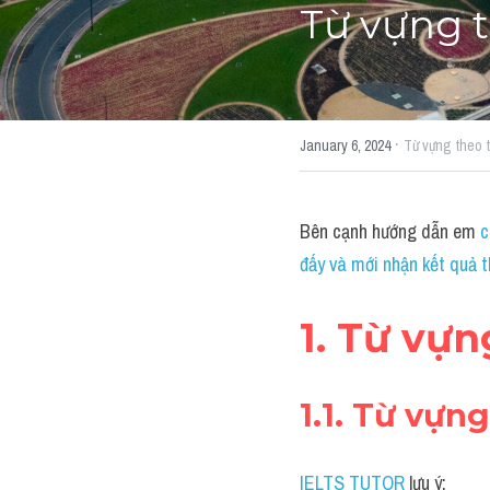
Từ vựng t
·
January 6, 2024
Từ vựng theo 
Bên cạnh hướng dẫn em 
c
đấy và mới nhận kết quả t
1. Từ vựn
1.1. Từ vựn
IELTS TUTOR
 lưu ý: