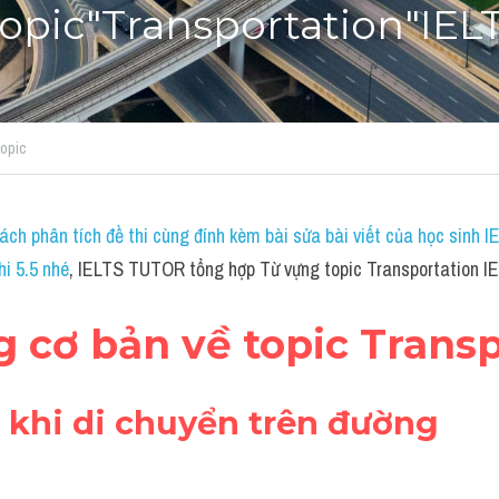
opic"Transportation"IEL
topic
ách phân tích đề thi cùng đính kèm bài sửa bài viết của học sinh 
hi 5.5 nhé
, IELTS TUTOR tổng hợp Từ vựng topic Transportation I
g cơ bản về topic Trans
g khi di chuyển trên đường