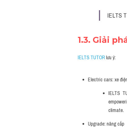
IELTS T
1.3. Giải p
IELTS TUTOR
 lưu ý:
Electric cars: xe điệ
IELTS TU
empowerin
climate.
Upgrade: nâng cấp