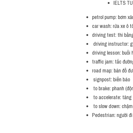
IELTS TUT
petrol pump: bơm xă
car wash: rửa xe ô t
driving test: thi bằng
 driving instructor: g
driving lesson: buổi 
traffic jam: tắc đườn
road map: bản đồ đư
 signpost: biển báo
 to brake: phanh (độ
 to accelerate: tăng
 to slow down: chậm 
Pedestrian: người đi