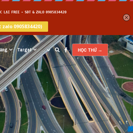
năng
Target
…
HỌC THỬ →