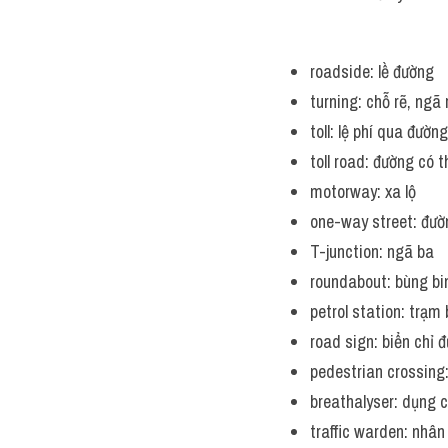
roadside: lề đường
turning: chỗ rẽ, ngã 
toll: lệ phí qua đườ
toll road: đường có t
motorway: xa lộ
one-way street: đườ
T-junction: ngã ba
roundabout: bùng bi
petrol station: trạm
road sign: biển chỉ 
pedestrian crossing
breathalyser: dụng c
traffic warden: nhân