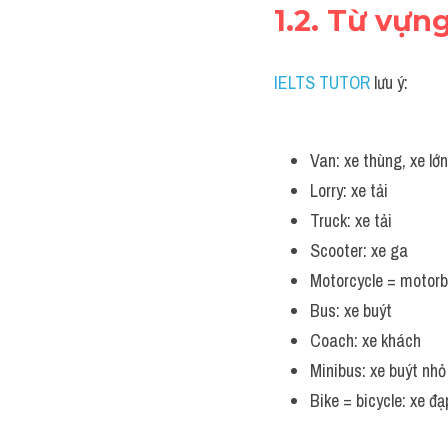
1.2. Từ vựn
IELTS TUTOR
 lưu ý:
Van: xe thùng, xe lớn
Lorry: xe tải
Truck: xe tải
Scooter: xe ga
Motorcycle = motorb
Bus: xe buýt
Coach: xe khách
Minibus: xe buýt nhỏ
Bike = bicycle: xe đạ