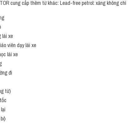
OR cung cấp thêm từ khác: Lead-free petrol: xăng không chì
ng
ô
 lái xe
iáo viên dạy lái xe
học lái xe
g
ờng đi
ng từ)
 tốc
lại
 bộ