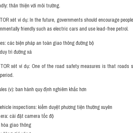
dly: thân thiện với môi trường.
OR xét ví dụ: In the future, governments should encourage people
nmentally friendly such as electric cars and use lead-free petrol.
s: các biện pháp an toàn giao thông đường bộ
uy trì đường xá
OR xét ví dụ: One of the road safety measures is that roads s
period.
ules (v): ban hành quy định nghiêm khắc hơn
ehicle inspections: kiểm duyệt phương tiện thường xuyên
mera: cài đặt camera tốc độ
u hòa giao thông