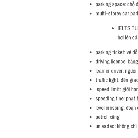
parking space: chỗ 
multi-storey car par
IELTS TUT
hơi lên cá
parking ticket: vé đỗ
driving licence: bằng
learner driver: người 
traffic light: đèn gi
 speed limit: giới hạ
speeding fine: phạt 
level crossing: đoạn
petrol :xăng
unleaded: không chì