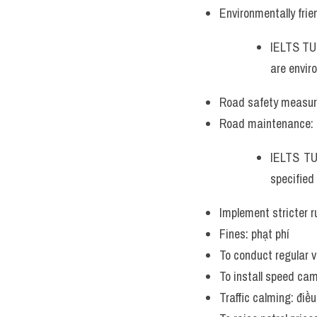
Environmentally frien
IELTS TUT
are enviro
Road safety measure
Road maintenance: d
IELTS TUT
specified 
Implement stricter r
Fines: phạt phí
To conduct regular v
To install speed ca
Traffic calming: điề