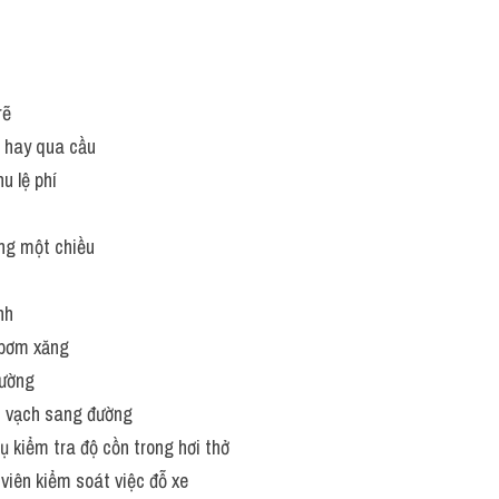
rẽ
ng hay qua cầu
hu lệ phí
ng một chiều
nh
 bơm xăng
đường
: vạch sang đường
ụ kiểm tra độ cồn trong hơi thở
 viên kiểm soát việc đỗ xe