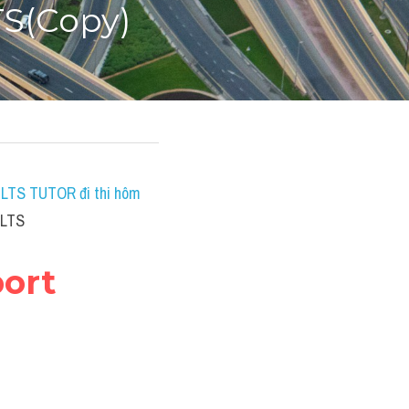
TS(Copy)
IELTS TUTOR đi thi hôm 
ELTS
port