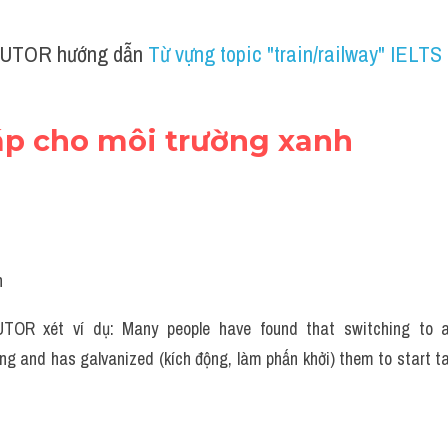
UTOR hướng dẫn 
Từ vựng topic "train/railway" IELTS
háp cho môi trường xanh
n
TOR xét ví dụ: Many people have found that switching to an
g and has galvanized (kích động, làm phấn khởi) them to start tak