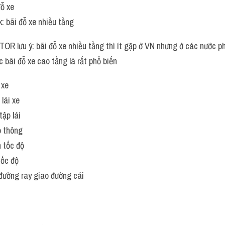
đỗ xe
k: bãi đỗ xe nhiều tầng
OR lưu ý: bãi đỗ xe nhiều tầng thì ít gặp ở VN nhưng ở các nước phát
c bãi đỗ xe cao tầng là rất phổ biến 
 xe
 lái xe
tập lái
ao thông
n tốc độ
tốc độ
 đường ray giao đường cái