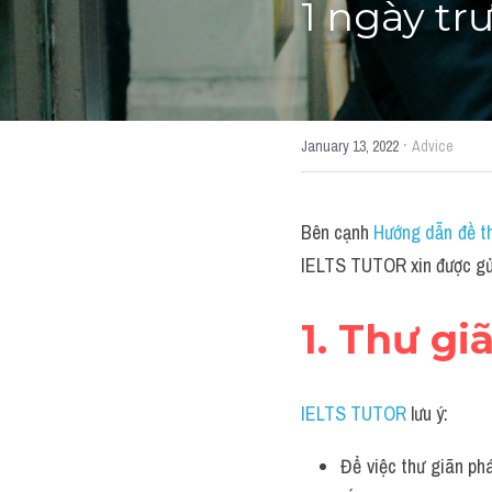
1 ngày tr
·
January 13, 2022
Advice
Bên cạnh 
Hướng dẫn đề th
IELTS TUTOR xin được gửi 
1. Thư gi
IELTS TUTOR
 lưu ý:
Để việc thư giãn ph