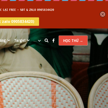
năng
Target
…
HỌC THỬ →