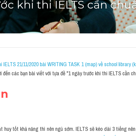
ước khi thi IELTS cần chuẩ
i IELTS 21/11/2020 bài WRITING TASK 1 (map) về school library (k
đến các bạn bài viết với tựa đề "1 ngày trước khi thi IELTS cần ch
ãn
át huy tốt khả năng thì nên ngủ sớm. IELTS sẽ kéo dài 3 tiếng nên