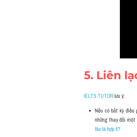
5. Liên l
IELTS TUTOR
 lưu ý:
Nếu có bất kỳ điều 
những thay đổi một 
lâu là hợp lí?