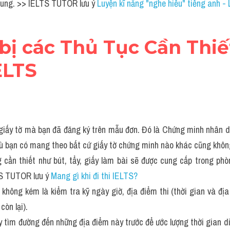
trung. >> IELTS TUTOR lưu ý 
Luyện kĩ năng "nghe hiểu" tiếng anh - 
bị các Thủ Tục Cần Thiế
ELTS
giấy tờ mà bạn đã đăng ký trên mẫu đơn. Đó là Chứng minh nhân dâ
, dù bạn có mang theo bất cứ giấy tờ chứng minh nào khác cũng khô
 cần thiết như bút, tẩy, giấy làm bài sẽ được cung cấp trong phòn
S TUTOR lưu ý 
Mang gì khi đi thi IELTS?
không kém là kiểm tra kỹ ngày giờ, địa điểm thi (thời gian và địa
òn lại). 
y tìm đường đến những địa điểm này trước để ước lượng thời gian di