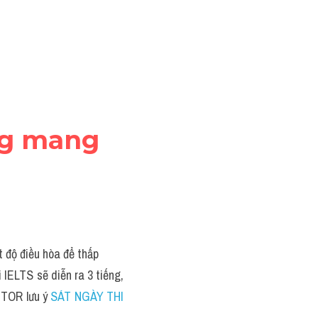
ng mang 
t độ điều hòa để thấp
IELTS sẽ diễn ra 3 tiếng, 
UTOR lưu ý 
SÁT NGÀY THI 