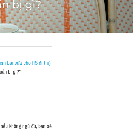
n bị gì?
èm bài sửa cho HS đi thi)
, 
uẩn bị gì?"
 nếu không ngủ đủ, bạn sẽ 