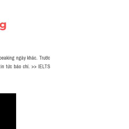
ng
peaking ngày khác. Trước 
in tức báo chí. >> IELTS 