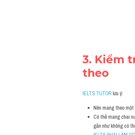
3. Kiểm 
theo
IELTS TUTOR
 lưu ý:
Nên mang theo một c
Có thể mang chai nướ
gần như không có th
IELTS PHẢI LÀM GÌ