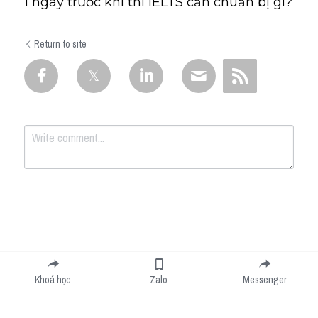
1 ngày trước khi thi IELTS cần chuẩn bị gì?
Return to site
Submit
Cancel
Khoá học
Zalo
Messenger