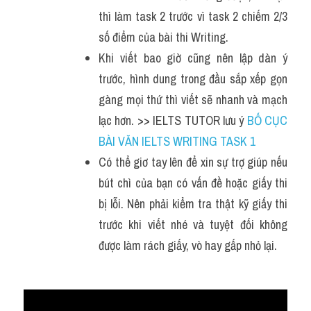
thì làm task 2 trước vì task 2 chiếm 2/3 
số điểm của bài thi Writing.
Khi viết bao giờ cũng nên lập dàn ý 
trước, hình dung trong đầu sắp xếp gọn 
gàng mọi thứ thì viết sẽ nhanh và mạch 
lạc hơn. >> IELTS TUTOR lưu ý 
BỐ CỤC 
BÀI VĂN IELTS WRITING TASK 1
Có thể giơ tay lên để xin sự trợ giúp nếu 
bút chì của bạn có vấn đề hoặc giấy thi 
bị lỗi. Nên phải kiểm tra thật kỹ giấy thi 
trước khi viết nhé và tuyệt đối không 
được làm rách giấy, vò hay gấp nhỏ lại.