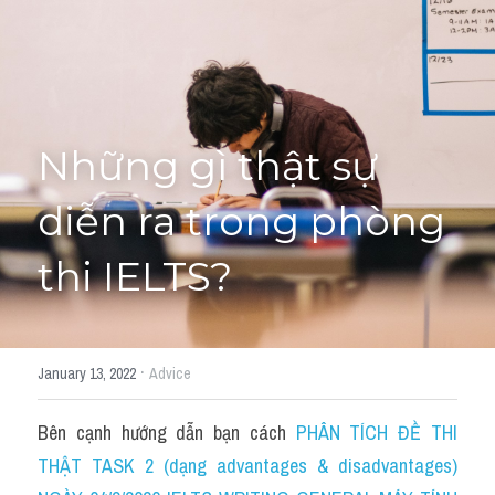
Adj
Liên hệ
Lớp Siêu Cấp Tốc
Khác
HỌC THỬ →
Từ vựng theo topic
Những gì thật sự 
Từ vựng theo Topic
diễn ra trong phòng 
Vocabulary - Grammar
thi IELTS?
Grammar
Part 2
·
January 13, 2022
Advice
Noun
Bên cạnh hướng dẫn bạn cách 
PHÂN TÍCH ĐỀ THI 
Verb
THẬT TASK 2 (dạng advantages & disadvantages) 