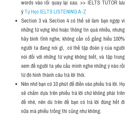
words vào rồi quay lại sau. >> IELTS TUTOR lưu 
Đề thi thật Task 2
ý 
Tự Học IELTS LISTENING A-Z 
Listening
Section 3 và Section 4 có thể sẽ làm bạn ngợp vì 
những từ vựng khó hoặc thông tin quá nhiều, nhưng 
Speaking
hãy bình tĩnh nghe, không cần cố gắng hiểu 100% 
Writing
người ta đang nói gì,  có thể tập đoán ý của người 
nói đối với những từ vựng không biết, và tập trung 
Reading
xem đề người ta yêu cầu mình nghe những ý nào rồi 
Vocabulary
từ đó hình thành câu trả lời thôi.
Nên nhớ bạn có 10 phút để điền vào phiếu trả lời. Họ 
sẽ chấm dựa trên phiếu trả lời chứ không phải trên 
đề nhé, nên dù trên đề bạn có trả lời đúng hết đi 
nữa mà phiếu trống thì cũng như không.