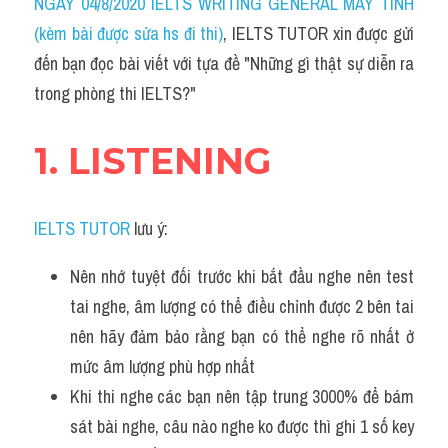
Du học Hà Lan
NGÀY 04/8/2020 IELTS WRITING GENERAL MÁY TÍNH 
(kèm bài được sửa hs đi thi)
, IELTS TUTOR xin được gửi 
Du học Cấp Ba
đến bạn đọc bài viết với tựa đề "Những gì thật sự diễn ra 
trong phòng thi IELTS?"
Đề thi thật Task 1
Adv
1. LISTENING
Cách dùng từ
IELTS TUTOR
 lưu ý:
Task 1
Nên nhớ tuyệt đối trước khi bắt đầu nghe nên test 
Đề thi IELTS thật
tai nghe, âm lượng có thể điều chỉnh được 2 bên tai 
Phân biệt từ
nên hãy đảm bảo rằng bạn có thể nghe rõ nhất ở 
mức âm lượng phù hợp nhất
Advice
Khi thi nghe các bạn nên tập trung 3000% để bám 
IELTS Advice
sát bài nghe, câu nào nghe ko được thì ghi 1 số key 