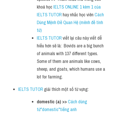
khoá học 
IELTS ONLINE 1 kèm 1 của 
IELTS TUTOR
 hay nhắc học viên 
Cách 
Dùng Mệnh Đề Quan Hệ (mênh đề tính 
từ) 
IELTS TUTOR
 viết lại câu này viết dễ 
hiểu hơn sẽ là:  Bovids are a big bunch 
of animals with 137 different types. 
Some of them are animals like cows, 
sheep, and goats, which humans use a 
lot for farming.
IELTS TUTOR
 giải thích một số từ vựng:
domestic (a) >> 
Cách dùng 
từ"domestic"tiếng anh 