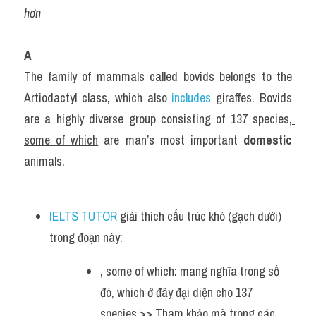
hơn
A
The family of mammals called bovids belongs to the 
Artiodactyl class, which also 
includes 
giraffes. Bovids 
are a highly diverse group consisting of 137 species
, 
some of which
 are man’s most important 
domestic
animals.
IELTS TUTOR
 giải thích cấu trúc khó (gạch dưới) 
trong đoạn này:
, some of which: 
mang nghĩa trong số 
đó, which ở đây đại diện cho 137 
species >> Tham khảo mà trong các 