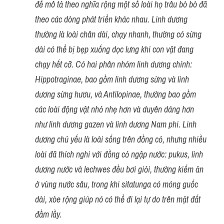
để mô tả theo nghĩa rộng một số loài họ trâu bò bò đã 
theo các dòng phát triển khác nhau. Linh dương 
thường là loài chân dài, chạy nhanh, thường có sừng 
dài có thể bị bẹp xuống dọc lưng khi con vật đang 
chạy hết cỡ. Có hai phân nhóm linh dương chính: 
Hippotraginae, bao gồm linh dương sừng và linh 
dương sừng hươu, và Antilopinae, thường bao gồm 
các loài động vật nhỏ nhẹ hơn và duyên dáng hơn 
như linh dương gazen và linh dương Nam phi. Linh 
dương chủ yếu là loài sống trên đồng cỏ, nhưng nhiều 
loài đã thích nghi với đồng cỏ ngập nước: pukus, linh 
dương nước và lechwes đều bơi giỏi, thường kiếm ăn 
ở vùng nước sâu, trong khi sitatunga có móng guốc 
dài, xòe rộng giúp nó có thể đi lại tự do trên mặt đất 
đầm lầy.