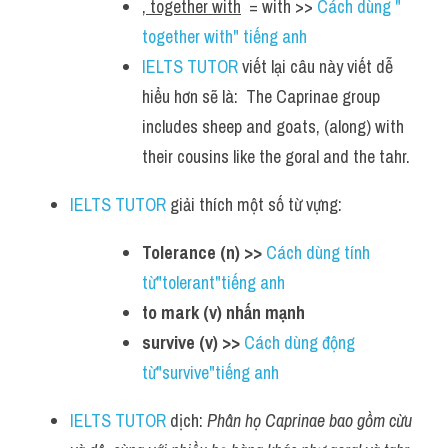
, together with
  = with >> 
Cách dùng " 
together with" tiếng anh
IELTS TUTOR
 viết lại câu này viết dễ 
hiểu hơn sẽ là:  The Caprinae group 
includes sheep and goats, (along) with 
their cousins like the goral and the tahr.
IELTS TUTOR
 giải thích một số từ vựng:
Tolerance (n) >> 
Cách dùng tính 
từ"tolerant"tiếng anh
to mark (v) nhấn mạnh 
survive (v) >> 
Cách dùng động 
từ"survive"tiếng anh
IELTS TUTOR
 dịch: 
Phân họ Caprinae bao gồm cừu 