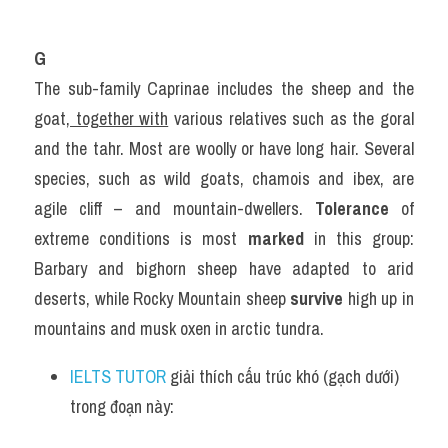
G
The sub-family Caprinae includes the sheep and the 
goat
, together with
 various relatives such as the goral 
and the tahr. Most are woolly or have long hair. Several 
species, such as wild goats, chamois and ibex, are 
agile cliff – and mountain-dwellers. 
Tolerance
 of 
extreme conditions is most 
marked
 in this group: 
Barbary and bighorn sheep have adapted to arid 
deserts, while Rocky Mountain sheep 
survive
 high up in 
mountains and musk oxen in arctic tundra.
IELTS TUTOR
 giải thích cấu trúc khó (gạch dưới) 
trong đoạn này: