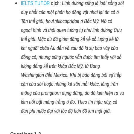
IELTS TUTOR
 dịch: 
Linh dương sừng là loài sống sót 
duy nhất của một phân họ động vật nhai lại ăn cỏ ở 
Tân thế giới, họ Antilocapridae ở Bắc Mỹ. Nó có 
ngoại hình và thói quen tương tự như linh dương Cựu 
thế giới. Mặc dù đã giảm đáng kể về số lượng kể từ 
khi người châu Âu đến và sau đó là sự bao vây của 
đồng cỏ, nhưng sừng ngước vẫn được tìm thấy với số 
lượng đáng kể trên khắp Bắc Mỹ, từ Bang 
Washington đến Mexico. Khi bị báo động bởi sự tiếp 
cận của sói hoặc những kẻ săn mồi khác, lông trên 
mông của pronghorn dựng đứng, do đó làm hiện ra và 
làm nổi bật mảng trắng ở đó. Theo tín hiệu này, cả 
đàn phi nước đại với tốc độ hơn 60 km một giờ.