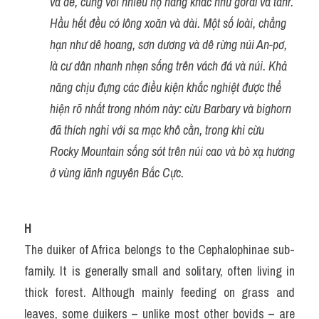
và dê, cùng với nhiều họ hàng khác như goral và tahr. 
Hầu hết đều có lông xoăn và dài. Một số loài, chẳng 
hạn như dê hoang, sơn dương và dê rừng núi An-pơ, 
là cư dân nhanh nhẹn sống trên vách đá và núi. Khả 
năng chịu đựng các điều kiện khắc nghiệt được thể 
hiện rõ nhất trong nhóm này: cừu Barbary và bighorn 
đã thích nghi với sa mạc khô cằn, trong khi cừu 
Rocky Mountain sống sót trên núi cao và bò xạ hương 
ở vùng lãnh nguyên Bắc Cực.
H
The duiker of Africa belongs to the Cephalophinae sub-
family. It is generally small and solitary, often living in 
thick forest. Although mainly feeding on grass and 
leaves, some duikers – unlike most other bovids – are 