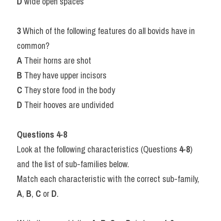
D
 wide open spaces
3
 Which of the following features do all bovids have in 
common?
A
 Their horns are shot
B
 They have upper incisors
C
 They store food in the body
D
 Their hooves are undivided
Questions 4-8
Look at the following characteristics (Questions 
4-8
) 
and the list of sub-families below.
Match each characteristic with the correct sub-family, 
A
, 
B
, 
C
 or 
D
.