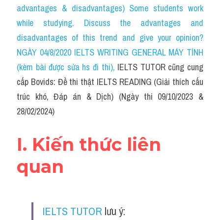
Du học Hà Lan
advantages & disadvantages) Some students work 
while studying. Discuss the advantages and 
Du học Cấp Ba
disadvantages of this trend and give your opinion?
Đề thi thật Task 1
NGÀY 04/8/2020 IELTS WRITING GENERAL MÁY TÍNH 
(kèm bài được sửa hs đi thi)
, 
IELTS TUTOR cũng cung 
Adv
cấp Bovids: Đề thi thật IELTS READING (Giải thích cấu 
Cách dùng từ
trúc khó, Đáp án & Dịch) (Ngày thi 09/10/2023 & 
28/02/2024)
Task 1
Đề thi IELTS thật
I. Kiến thức liên 
Phân biệt từ
quan
Advice
IELTS Advice
IELTS TUTOR
 lưu ý: