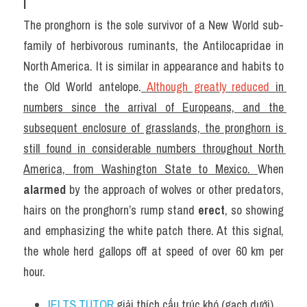
I
The pronghorn is the sole survivor of a New World sub-
family of herbivorous ruminants, the Antilocapridae in 
North America. It is similar in appearance and habits to 
the Old World antelope.
Although greatly reduced 
in 
numbers since the arrival of Europeans, and the 
subsequent enclosure of grasslands, the pronghorn is 
still found in considerable numbers throughout North 
America, from Washington State to Mexico. 
When 
alarmed
 by the approach of wolves or other predators, 
hairs on the pronghorn’s rump stand 
erect
, so showing 
and emphasizing the white patch there. At this signal, 
the whole herd gallops off at speed of over 60 km per 
hour.
IELTS TUTOR
 giải thích cấu trúc khó (gạch dưới) 