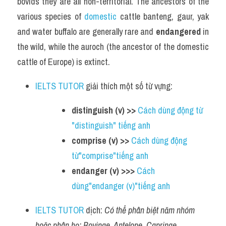
bovids they are all non-territorial. The ancestors of the 
various species of 
domestic 
cattle banteng, gaur, yak 
and water buffalo are generally rare and 
endangered
 in 
the wild, while the auroch (the ancestor of the domestic 
cattle of Europe) is extinct.
IELTS TUTOR
 giải thích một số từ vựng:
distinguish (v) >> 
Cách dùng động từ 
"distinguish" tiếng anh
comprise (v) >> 
Cách dùng động 
từ"comprise"tiếng anh
endanger (v) >>> 
Cách 
dùng"endanger (v)"tiếng anh 
IELTS TUTOR
 dịch: 
Có thể phân biệt năm nhóm 
hoặc phân họ: Bovinae, Antelope, Caprinae, 