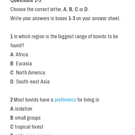
Questions 1-3
Choose the correct letter, 
A
, 
B
, 
C
 or 
D
.
Write your answers in boxes 
1-3
 on your answer sheet.
1
 In which region is the biggest range of bovids to be 
found?
A
  Africa
B
  Eurasia
C
  North America
D
  South-east Asia
2
 Most bovids have a 
preference 
for living in
A
 isolation
B
 small groups
C
 tropical forest