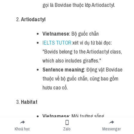
gọi là Bovidae thuộc lớp Artiodactyl.
Artiodactyl
Vietnamese
: Bộ guốc chẵn
IELTS TUTOR
 xét ví dụ từ bài đọc: 
"Bovids belong to the Artiodactyl class, 
which also includes giraffes."
Sentence meaning
: Động vật Bovidae 
thuộc về bộ guốc chẵn, cũng bao gồm 
hươu cao cổ.
Habitat
Vietnamese
: Môi trường sống
IELTS TUTOR
 xét ví dụ từ bài đọc: 
Khoá học
Zalo
Messenger