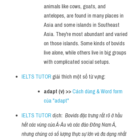
animals like cows, goats, and 
antelopes, are found in many places in 
Asia and some islands in Southeast 
Asia. They're most abundant and varied 
on those islands. Some kinds of bovids 
live alone, while others live in big groups 
with complicated social setups.
IELTS TUTOR
 giải thích một số từ vựng:
adapt (v) >> 
Cách dùng & Word form 
của "adapt"
IELTS TUTOR
 dịch:  
Bovids đặc trưng rất rõ ở hầu 
hết các vùng của Á-Âu và các đảo Đông Nam Á, 
nhưng chúng có số lượng thực sự lớn và đa dạng nhất 