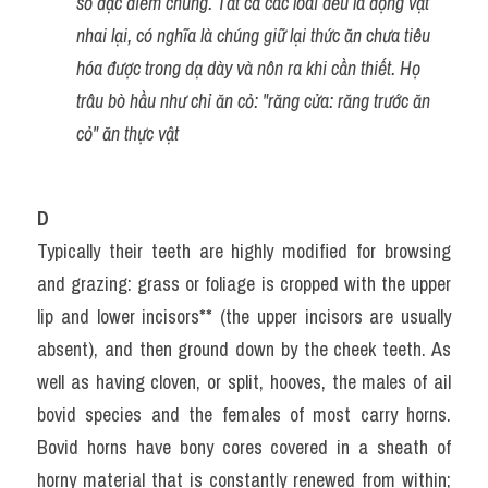
số đặc điểm chung. Tất cả các loài đều là động vật 
nhai lại, có nghĩa là chúng giữ lại thức ăn chưa tiêu 
hóa được trong dạ dày và nôn ra khi cần thiết. Họ 
trâu bò hầu như chỉ ăn cỏ: "răng cửa: răng trước ăn 
cỏ" ăn thực vật 
D
Typically their teeth are highly modified for browsing 
and grazing: grass or foliage is cropped with the upper 
lip and lower incisors** (the upper incisors are usually 
absent), and then ground down by the cheek teeth. As 
well as having cloven, or split, hooves, the males of ail 
bovid species and the females of most carry horns. 
Bovid horns have bony cores covered in a sheath of 
horny material that is constantly renewed from within; 