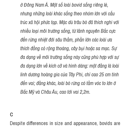
ở Đông Nam Á. Một số loài bovid sống riêng lẻ, 
nhưng những loài khác sống theo nhóm lớn với cấu 
trúc xã hội phức tạp. Mặc dù trâu bò đã thích nghi với 
nhiều loại môi trường sống, từ lãnh nguyên Bắc cực 
đến rừng nhiệt đới sâu thẳm, phần lớn các loài ưa 
thích đồng cỏ rộng thoáng, cây bụi hoặc sa mạc. Sự 
đa dạng về môi trường sống này cũng phù hợp với sự 
đa dạng lớn về kích cỡ và hình dáng: một đằng là loài 
linh dương hoàng gia của Tây Phi, chỉ cao 25 ​​cm tính 
đến vai; đằng khác, loài bò rừng có tầm vóc to lớn ở 
Bắc Mỹ và Châu Âu, cao tới vai 2,2m.
C
Despite differences in size and appearance, bovids are 