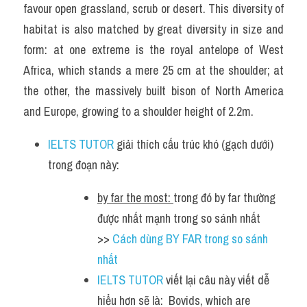
favour open grassland, scrub or desert. This diversity of 
habitat is also matched by great diversity in size and 
form: at one extreme is the royal antelope of West 
Africa, which stands a mere 25 cm at the shoulder; at 
the other, the massively built bison of North America 
and Europe, growing to a shoulder height of 2.2m.
IELTS TUTOR
 giải thích cấu trúc khó (gạch dưới) 
trong đoạn này:
by far the most: 
trong đó by far thường 
được nhất mạnh trong so sánh nhất 
>> 
Cách dùng BY FAR trong so sánh 
nhất 
IELTS TUTOR
 viết lại câu này viết dễ 
hiểu hơn sẽ là:  Bovids, which are 