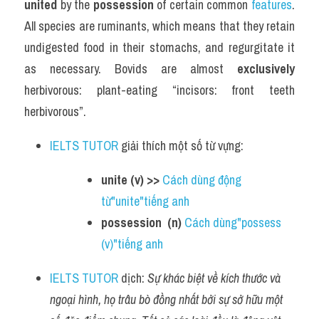
united
 by the 
possession
 of certain common 
features
. 
All species are ruminants, which means that they retain 
undigested food in their stomachs, and regurgitate it 
as necessary. Bovids are almost 
exclusively
herbivorous: plant-eating “incisors: front teeth 
herbivorous”.
IELTS TUTOR
 giải thích một số từ vựng:
unite (v) >> 
Cách dùng động 
từ"unite"tiếng anh 
possession  (n) 
Cách dùng"possess 
(v)"tiếng anh
IELTS TUTOR
 dịch: 
Sự khác biệt về kích thước và 
ngoại hình, họ trâu bò đồng nhất bởi sự sở hữu một 