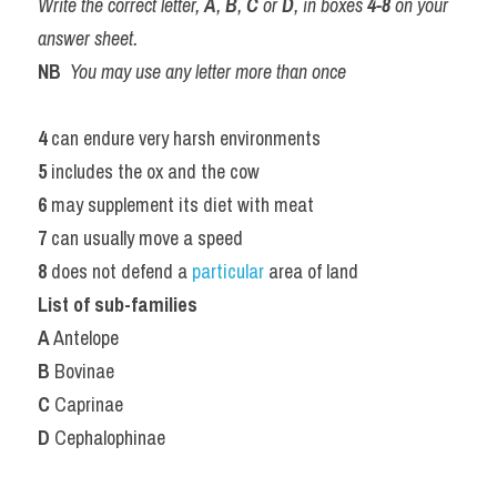
Write the correct letter, 
A
, 
B
, 
C
 or 
D
, in boxes 
4-8
 on your 
answer sheet.
NB
You may use any letter more than once
4 
can endure very harsh environments
5 
includes the ox and the cow
6 
may supplement its diet with meat
7 
can usually move a speed
8 
does not defend a 
particular 
area of land
List of sub-families
A
 Antelope
B
 Bovinae
C
 Caprinae
D
 Cephalophinae