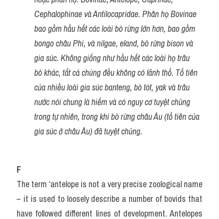
Cephalophinae và Antilocapridae. Phân họ Bovinae 
bao gồm hầu hết các loài bò rừng lớn hơn, bao gồm 
bongo châu Phi, và nilgae, eland, bò rừng bison và 
gia súc. Không giống như hầu hết các loài họ trâu 
bò khác, tất cả chúng đều không có lãnh thổ. Tổ tiên 
của nhiều loài gia súc banteng, bò tót, yak và trâu 
nước nói chung là hiếm và có nguy cơ tuyệt chủng 
trong tự nhiên, trong khi bò rừng châu Âu (tổ tiên của 
gia súc ở châu Âu) đã tuyệt chủng.
F
The term ‘antelope is not a very precise zoological name 
– it is used to loosely describe a number of bovids that 
have followed different lines of development. Antelopes 