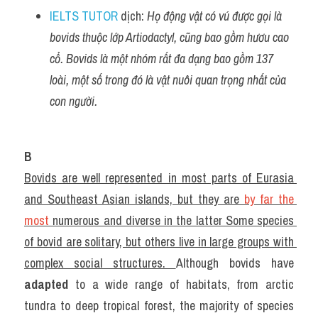
IELTS TUTOR
 dịch: 
Họ động vật có vú được gọi là 
bovids thuộc lớp Artiodactyl, cũng bao gồm hươu cao 
cổ. Bovids là một nhóm rất đa dạng bao gồm 137 
loài, một số trong đó là vật nuôi quan trọng nhất của 
con người.
B
Bovids are well represented in most parts of Eurasia 
and Southeast Asian islands, but they are
 by far the 
most
 numerous and diverse in the latter Some species 
of bovid are solitary, but others live in large groups with 
complex social structures. 
Although bovids have 
adapted
 to a wide range of habitats, from arctic 
tundra to deep tropical forest, the majority of species 