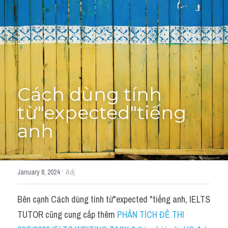
Adj
Liên hệ
Lớp Siêu Cấp Tốc
Khác
HỌC THỬ →
Từ vựng theo topic
Từ vựng theo Topic
Cách dùng tính 
từ"expected"tiếng 
Vocabulary - Grammar
anh
Grammar
Part 2
·
January 8, 2024
Adj
Noun
Bên cạnh Cách dùng tính từ"expected "tiếng anh, IELTS 
Verb
TUTOR cũng cung cấp thêm 
PHÂN TÍCH ĐỀ THI 