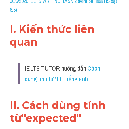
Du học Hà Lan
30/5/2020 IELTS WRITING TASK 2 (kèm bài sửa HS đạt 
6.5)
Du học Cấp Ba
I. Kiến thức liên 
Đề thi thật Task 1
quan 
Adv
Cách dùng từ
Task 1
IELTS TUTOR hướng dẫn 
Cách 
dùng tính từ "fit" tiếng anh
Đề thi IELTS thật
Phân biệt từ
II. Cách dùng tính 
Advice
từ"expected"
IELTS Advice