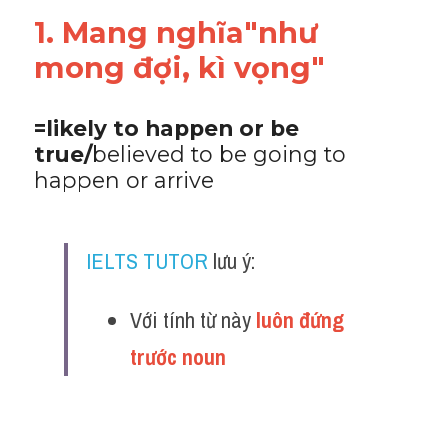
Đề thi thật Task 2
1. Mang nghĩa"như 
Listening
mong đợi, kì vọng"
Speaking
=likely to happen or be 
Writing
true/
believed to be going to 
happen or arrive
Reading
Vocabulary
IELTS TUTOR
 lưu ý:
Với tính từ này
 luôn đứng 
trước noun 