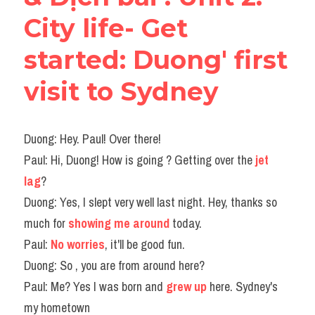
Đề thi thật Task 2
City life- Get 
Listening
started: Duong' first 
Speaking
visit to Sydney
Writing
Duong: Hey. Paul! Over there!
Reading
Paul: Hi, Duong! How is going ? Getting over the 
jet 
Vocabulary
lag
?
Duong: Yes, I slept very well last night. Hey, thanks so 
much for 
showing me around
 today.
Paul: 
No worries
, it'll be good fun.
Duong: So , you are from around here?
Paul: Me? Yes I was born and 
grew up
here. Sydney's 
my hometown