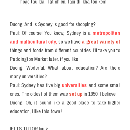
hoặc tàu lửa. Tất nhiên, taxi thì khá tốn kém
Duong: And is Sydney is good for shopping?
Paul: Of course! You know, Sydney is a 
metropolitan 
and multicultural city,
 so we have 
a great variety of 
things and foods from different countries. I'll take you to 
Paddington Market later. if you like
Duong: Woderful. What about education? Are there 
many universities?
Paul: Sydney has five big 
universities 
and some small 
ones. The oldest of them was
 set up
 in 1850, I believe
Duong: Oh, it sound like a good place to take higher 
education, I like this town !
IELTS TUTOR lưu ý