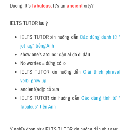
Duong: It's
 fabulous.
 It's an 
ancient
 city?
IELTS TUTOR lưu ý
IELTS TUTOR xin hướng dẫn 
Các dùng danh từ " 
jet lag" tiếng Anh
show one's around: dẫn ai đó đi đâu
No worries = đừng có lo 
IELTS TUTOR xin hướng dẫn 
Giải thích phrasal 
verb: grow up
ancient(adj): cổ xưa
IELTS TUTOR xin hướng dẫn 
Các dùng tính từ " 
fabulous" tiến Anh
Ý nghĩa đoạn này IELTS TUTOR xin hướng dẫn như sau: