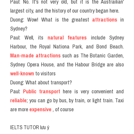
Paul: No. It's not very old, but it is the Austrailian' 
largest city, and the history of our country began here.
Duong: Wow! What is the greatest 
attractions
 in 
Sydney?
Paul: Well, its 
natural features
 include Sydney 
Harbour, the Royal Nationa Park, and Bond Beach. 
Man-made attractions
such as The Botanic Garden, 
Sydney Opera House, and the Habour Bridge are also 
well-known
 to visitors
Duong: What about transport?
Paul: 
Public transport
 here is very convenient and 
reliable
; you can go by bus, by train, or light train. Taxi 
are more 
expensive
 , of course
IELTS TUTOR lưu ý