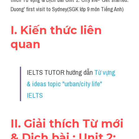
Du học Hà Lan
Duong' first visit to Sydney(SGK lớp 9 môn Tiếng Anh)
Du học Cấp Ba
I. Kiến thức liên 
Đề thi thật Task 1
quan
Adv
Cách dùng từ
IELTS TUTOR hướng dẫn 
Từ vựng 
Task 1
& ideas topic "urban/city life" 
Đề thi IELTS thật
IELTS
Phân biệt từ
Advice
II. Giải thích Từ mới 
IELTS Advice
& Dịch bài : Unit 2: 