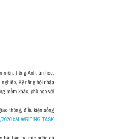
 môn, tiếng Anh, tin học, 
 nghiệp, Kỹ năng hội nhập 
ăng mềm khác, phù hợp với 
 giao thông, điều kiện sống 
1/2020 bài WRITING TASK 
o bài bản tại các nước có 