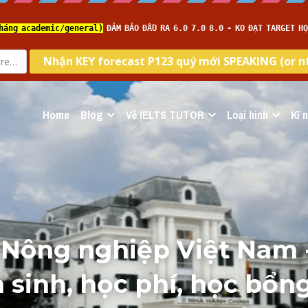
Home
Blog
Về IELTS TUTOR
Loại hình
Kĩ 
 Nông nghiệp Việt Nam
n sinh, học phí, học bổng