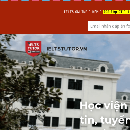
IELTSTUTOR.VN
Học viện
tin, tuyể