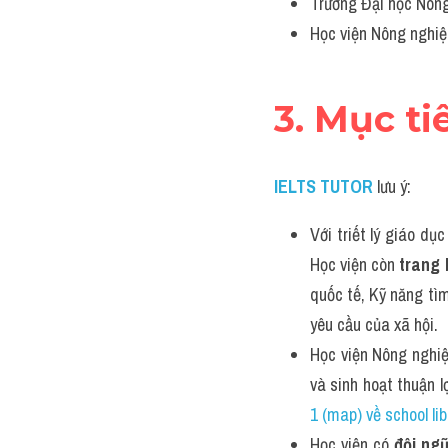
Trường Đại học Nông
Học viện Nông nghiệ
3. Mục ti
IELTS TUTOR
lưu ý:
Với triết lý giáo dụ
Học viện còn 
trang 
quốc tế, Kỹ năng tì
yêu cầu của xã hội.
Học viện Nông nghiệ
và sinh hoạt thuận 
1 (map) về school li
Học viện có 
đội ngũ