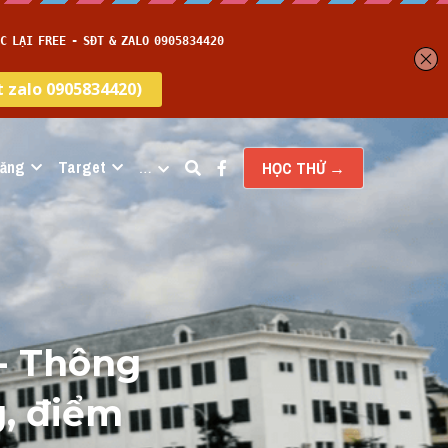
năng
Target
…
HỌC THỬ →
 - Thông 
, điểm 