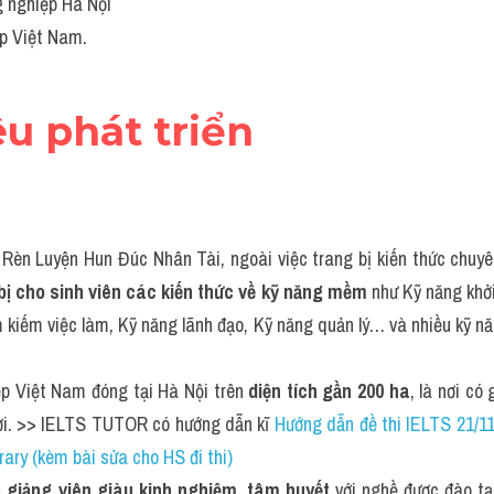
 nghiệp Hà Nội
p Việt Nam.
êu phát triển
c Rèn Luyện Hun Đúc Nhân Tài, ngoài việc trang bị kiến thức chuyên
bị cho sinh viên các kiến thức về kỹ năng mềm
 như Kỹ năng khởi
m kiếm việc làm, Kỹ năng lãnh đạo, Kỹ năng quản lý… và nhiều kỹ n
p Việt Nam đóng tại Hà Nội trên 
diện tích gần 200 ha
, là nơi có
lợi. >> IELTS TUTOR có hướng dẫn kĩ
 Hướng dẫn đề thi IELTS 21/1
brary (kèm bài sửa cho HS đi thi)
 giảng viên giàu kinh nghiệm, tâm huyết
 với nghề được đào tạ