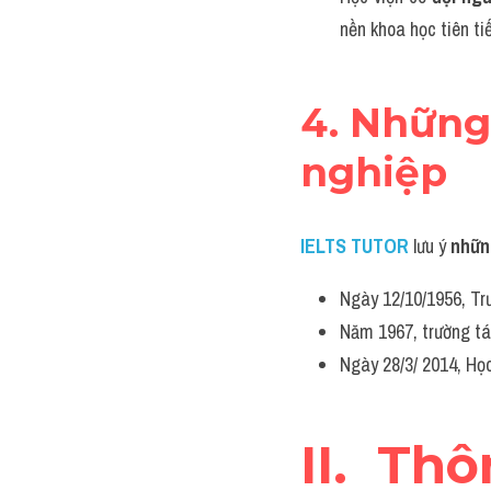
nền khoa học tiên tiế
4. Những
nghiệp
IELTS TUTOR
lưu ý 
n
hữn
Ngày 12/10/1956, Tr
Năm 1967, trường tá
Ngày 28/3/ 2014, Họ
II. Th