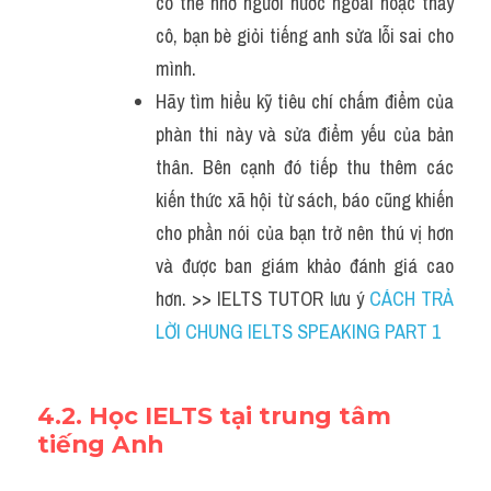
có thể nhờ người nước ngoài hoặc thầy 
cô, bạn bè giỏi tiếng anh sửa lỗi sai cho 
mình.
Hãy tìm hiểu kỹ tiêu chí chấm điểm của 
phàn thi này và sửa điểm yếu của bản 
thân. Bên cạnh đó tiếp thu thêm các 
kiến thức xã hội từ sách, báo cũng khiến 
cho phần nói của bạn trở nên thú vị hơn 
và được ban giám khảo đánh giá cao 
hơn. >> IELTS TUTOR lưu ý 
CÁCH TRẢ 
LỜI CHUNG IELTS SPEAKING PART 1
4.2. Học IELTS tại trung tâm 
tiếng Anh