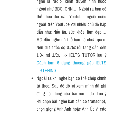
nghe là radio, kênh truyền hình nước 
ngoài như BBC, CNN,… Ngoài ra bạn có 
thể theo dõi các Youtuber người nước 
ngoài trên Youtube với nhiều chủ đề hấp 
dẫn như: Nấu ăn, sức khỏe, làm đẹp,… 
Mới đầu nghe có thể bạn sẽ chưa quen. 
Nên đi từ tốc độ 0.75x rồi tăng dần đến 
1.0x rồi 1.5x. >> IELTS TUTOR lưu ý 
Cách làm 6 dạng thường gặp IELTS 
LISTENING
Ngoài ra khi nghe bạn có thể chép chính 
tả theo. Sau đó dò lại xem mình đã ghi 
đúng nội dung của bài nói chưa. Lưu ý 
khi chọn bài nghe bạn cần có transcript, 
chọn giọng Anh Anh hoặc Anh Úc vì các 