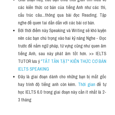
các kiến thức cơ bản của tiếng Anh như các thì, 
cấu trúc câu...thông qua bài đọc Reading. Tập 
nghe để quen tai dần dần với các bài cơ bản.
Bởi thời điểm này Speaking và Writing sẽ khó luyện 
nên các bạn chú trọng vào hai kỹ năng Nghe - Đọc 
trước để nắm ngữ pháp, từ vựng cũng như quen âm 
tiếng Anh, sau này phát âm tốt hơn. >> IELTS 
TUTOR lưu ý 
"TẤT TẦN TẬT" KIẾN THỨC CƠ BẢN 
IELTS SPEAKING
Đây là giai đoạn dành cho những bạn bị mất gốc 
hay trình độ tiếng anh còn kém. 
Thời gian
 để tự 
học IELTS 6.0 trong giai đoạn này cần ít nhất là 2-
3 tháng