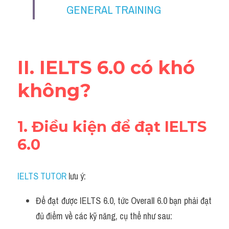
Đề thi thật Task 2
GENERAL TRAINING
Listening
Speaking
II. IELTS 6.0 có khó 
Writing
không?
Reading
1. Điều kiện để đạt IELTS 
Vocabulary
6.0
IELTS TUTOR
 lưu ý:
Để đạt được IELTS 6.0, tức Overall 6.0 bạn phải đạt 
đủ điểm về các kỹ năng, cụ thể như sau: