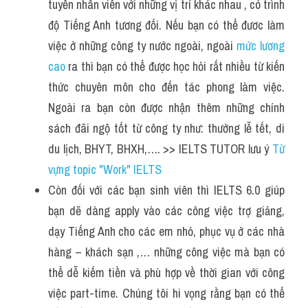
tuyển nhân viên với những vị trí khác nhau , có trình 
độ Tiếng Anh tương đối. Nếu bạn có thể đươc làm 
việc ở những công ty nước ngoài, ngoài 
mức lương 
cao
 ra thì bạn có thể được học hỏi rất nhiều từ kiến 
thức chuyên môn cho đến tác phong làm việc. 
Ngoài ra bạn còn được nhận thêm những chính 
sách đãi ngộ tốt từ công ty như: thưởng lễ tết, di 
du lịch, BHYT, BHXH,…. >> IELTS TUTOR lưu ý 
Từ 
vựng topic "Work" IELTS
Còn đối với các bạn sinh viên thì IELTS 6.0 giúp 
bạn dẽ dàng apply vào các công việc trợ giảng, 
dạy Tiếng Anh cho các em nhỏ, phục vụ ở các nhà 
hàng – khách sạn ,… những công việc mà bạn có 
thể dễ kiếm tiền và phù hợp về thời gian với công 
việc part-time. Chúng tôi hi vọng rằng bạn có thể 