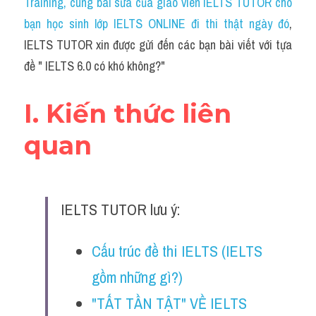
Du học Hà Lan
Training, cùng bài sửa của giáo viên IELTS TUTOR cho 
bạn học sinh lớp IELTS ONLINE đi thi thật ngày đó
, 
Du học Cấp Ba
IELTS TUTOR xin được gửi đến các bạn bài viết với tựa 
đề " IELTS 6.0 có khó không?"
Đề thi thật Task 1
Adv
I. Kiến thức liên 
Cách dùng từ
quan
Task 1
Đề thi IELTS thật
IELTS TUTOR lưu ý:
Phân biệt từ
Cấu trúc đề thi IELTS (IELTS 
Advice
gồm những gì?)
IELTS Advice
"TẤT TẦN TẬT" VỀ IELTS 