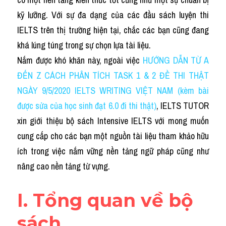
Du học Hà Lan
kỹ lưỡng. Với sự đa dạng của các đầu sách luyện thi 
Du học Cấp Ba
IELTS trên thị trường hiện tại, chắc các bạn cũng đang 
khá lúng túng trong sự chọn lựa tài liệu.
Đề thi thật Task 1
Nắm được khó khăn này, ngoài việc
HƯỚNG DẪN TỪ A 
Adv
ĐẾN Z CÁCH PHÂN TÍCH TASK 1 & 2 ĐỀ THI THẬT 
NGÀY 9/5/2020 IELTS WRITING VIỆT NAM (kèm bài 
Cách dùng từ
được sửa của học sinh đạt 6.0 đi thi thật)
, IELTS TUTOR 
Task 1
xin giới thiệu 
bộ sách Intensive IELTS với mong muốn 
cung cấp cho các bạn một nguồn tài liệu tham khảo hữu 
Đề thi IELTS thật
ích trong việc nắm vững nền tảng ngữ pháp cũng như 
Phân biệt từ
nâng cao nền tảng từ vựng.
Advice
I. Tổng quan về bộ 
IELTS Advice
sách