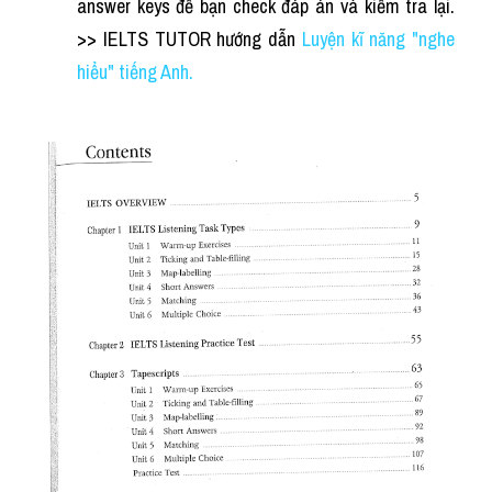
answer keys để bạn check đáp án và kiểm tra lại. 
>> IELTS TUTOR hướng dẫn
Luyện kĩ năng "nghe 
hiểu" tiếng Anh.