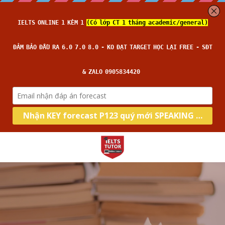
Home
Blog
Về IELTS TUTOR
All Categories
Phrase
Loại hình
Học thử
Pronunciation
Nhận xét của HS
Kĩ năng
Academic
Du học Thạc Sĩ
Đảm bảo đầu ra
General
Target
Intensive Writing
Du học Đại Học
14 ngày hoàn tiền
Intensive Speaking
Thời gian thi
Band 6.0
Ngữ Pháp
Kèm riêng, không video thu sẵn
Intensive Reading
Band 7.0
Blog
Lớp Thường
Tiếng Anh Đầu Ra Đại Học
Câu hỏi thường gặp
Intensive Listening
Band 8.0
Lớp Cấp Tốc
Search