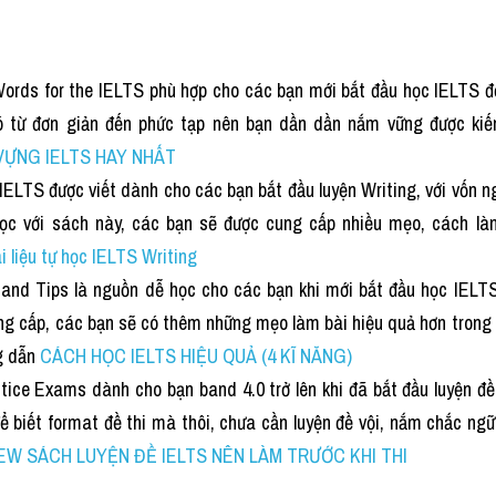
Words for the IELTS phù hợp cho các bạn mới bắt đầu học IELTS đ
ó từ đơn giản đến phức tạp nên bạn dần dần nắm vững được ki
VỰNG IELTS HAY NHẤT
 IELTS được viết dành cho các bạn bắt đầu luyện Writing, với vốn n
học với sách này, các bạn sẽ được cung cấp nhiều mẹo, cách là
i liệu tự học IELTS Writing
 and Tips là nguồn dễ học cho các bạn khi mới bắt đầu học IELTS.
ng cấp, các bạn sẽ có thêm những mẹo làm bài hiệu quả hơn trong q
 dẫn
CÁCH HỌC IELTS HIỆU QUẢ (4 KĨ NĂNG) 
tice Exams dành cho bạn band 4.0 trở lên khi đã bắt đầu luyện đề.
ể biết format đề thi mà thôi, chưa cần luyện đề vội, nắm chắc ngữ
EW SÁCH LUYỆN ĐỀ IELTS NÊN LÀM TRƯỚC KHI THI