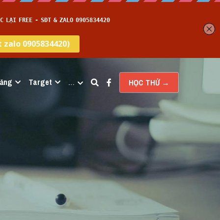
năng
Target
…
HỌC THỬ →