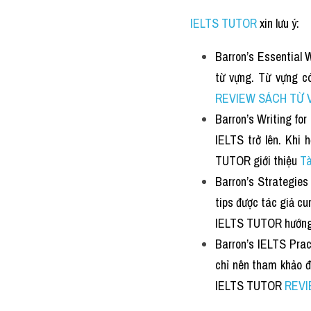
IELTS TUTOR
xin lưu ý:
Barron’s Essential 
từ vựng. Từ vựng c
REVIEW SÁCH TỪ 
Barron’s Writing for
IELTS trở lên. Khi 
TUTOR giới thiệu
Tà
Barron’s Strategies
tips được tác giả cu
IELTS TUTOR hướng
Barron’s IELTS Prac
chỉ nên tham khảo đ
IELTS TUTOR
REVI