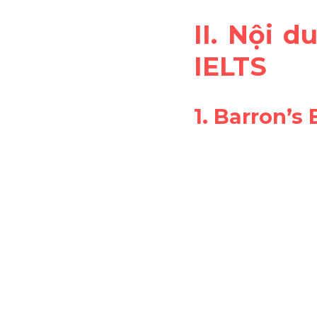
II. Nội d
IELTS
1. Barron’s