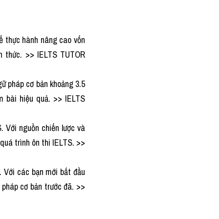
ể thực hành nâng cao vốn 
ến thức. >> IELTS TUTOR
gữ pháp cơ bản khoảng 3.5 
m bài hiệu quả. >> IELTS 
 Với nguồn chiến lược và 
uá trình ôn thi IELTS. >> 
 Với các bạn mới bắt đầu 
 pháp cơ bản trước đã. >> 