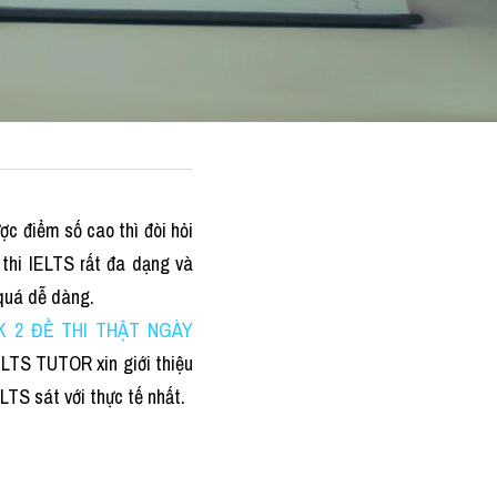
ợc điểm số cao thì đòi hỏi 
thi IELTS rất đa dạng và 
 quá dễ dàng.
 2 ĐỀ THI THẬT NGÀY 
ELTS TUTOR xin giới thiệu 
LTS sát với thực tế nhất.