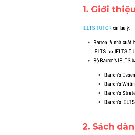
1. Giới thi
IELTS TUTOR
xin lưu ý:
Barron là nhà xuất 
IELTS. >> IELTS TU
Bộ Barron's IELTS 
Barron’s Essen
Barron’s Writin
Barron’s Strat
Barron’s IELTS
2. Sách dà