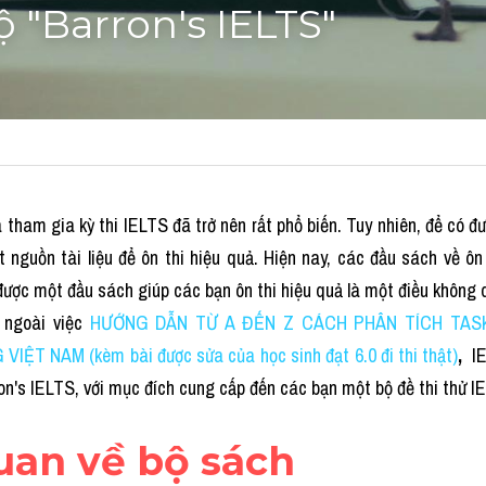
 "Barron's IELTS"
 tham gia kỳ thi IELTS đã trở nên rất phổ biến. Tuy nhiên, để có đư
 nguồn tài liệu để ôn thi hiệu quả. Hiện nay, các đầu sách về ôn 
được một đầu sách giúp các bạn ôn thi hiệu quả là một điều không
 ngoài việc
HƯỚNG DẪN TỪ A ĐẾN Z CÁCH PHÂN TÍCH TASK
VIỆT NAM (kèm bài được sửa của học sinh đạt 6.0 đi thi thật)
, 
 I
n's IELTS, với mục đích cung cấp đến các bạn một bộ đề thi thử IE
quan về bộ sách