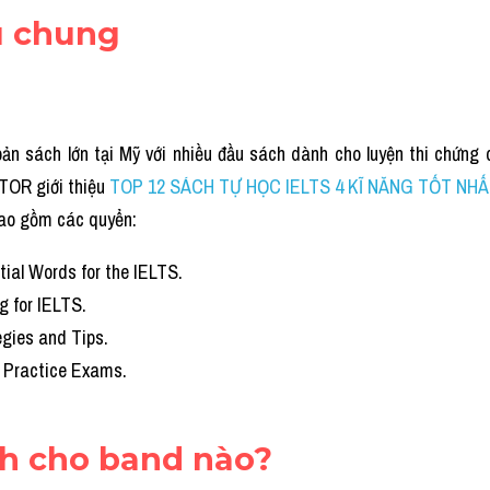
ệu chung
bản sách lớn tại Mỹ với nhiều đầu sách dành cho luyện thi chứng c
TOR giới thiệu
TOP 12 SÁCH TỰ HỌC IELTS 4 KĨ NĂNG TỐT NH
bao gồm các quyển:
tial Words for the IELTS.
g for IELTS.
egies and Tips.
 Practice Exams.
nh cho band nào?