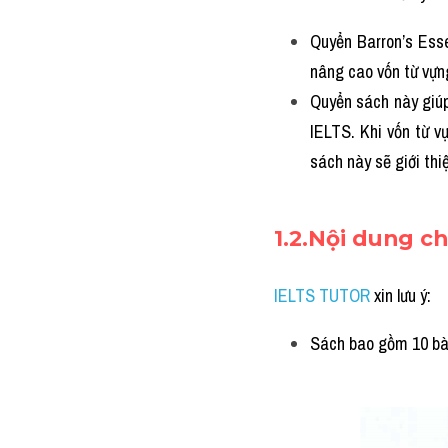
Quyển Barron’s Esse
nâng cao vốn từ vự
Quyển sách này giúp
IELTS. Khi vốn từ v
sách này sẽ giới thi
1.2.Nội dung c
IELTS TUTOR
xin lưu ý:
Sách bao gồm 10 bài