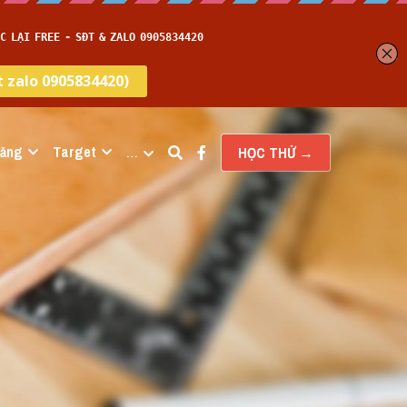
năng
Target
…
HỌC THỬ →