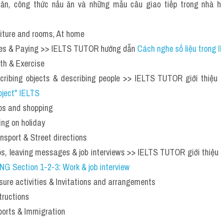
ăn, công thức nấu ăn và những mẫu câu giao tiếp trong nhà hà
iture and rooms, At home
ces & Paying >> IELTS TUTOR hướng dẫn
Cách nghe số liệu trong
th & Exercise
cribing objects & describing people >> IELTS TUTOR giới thiệu
bject" IELTS
ps and shopping
ng on holiday
nsport & Street directions
s, leaving messages & job interviews >> IELTS TUTOR giới thiệu
G Section 1-2-3: Work & job interview
sure activities & Invitations and arrangements 
tructions
ports & Immigration