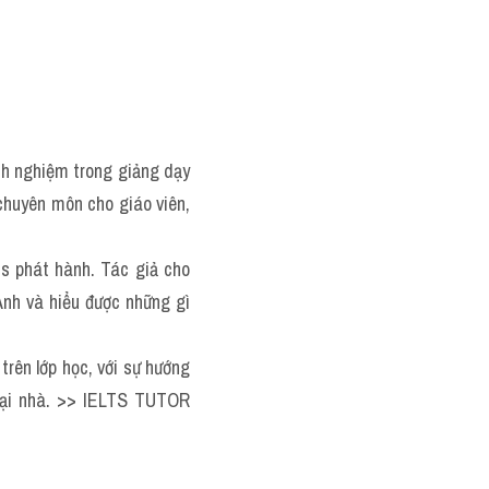
nh nghiệm trong giảng dạy 
chuyên môn cho giáo viên, 
s phát hành. Tác giả cho 
nh và hiểu được những gì 
trên lớp học, với sự hướng 
dẫn của giảng viên, hoặc là một phương tiện tự học để học viên dễ dàng sử dụng tại nhà. >> IELTS TUTOR 