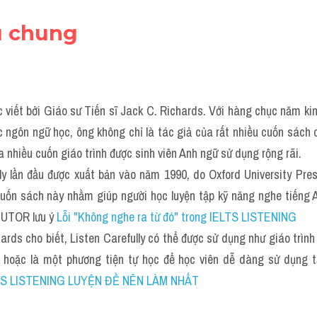
ệu chung
c viết bởi Giáo sư Tiến sĩ Jack C. Richards. Với hàng chục năm ki
c ngôn ngữ học, ông không chỉ là tác giả của rất nhiều cuốn sách 
 nhiều cuốn giáo trình được sinh viên Anh ngữ sử dụng rộng rãi. 
ly lần đầu được xuất bản vào năm 1990, do Oxford University Pres
cuốn sách này nhằm giúp người học luyện tập kỹ năng nghe tiếng A
TUTOR lưu ý 
Lỗi "Không nghe ra từ đó" trong IELTS LISTENING
ards cho biết, Listen Carefully có thể được sử dụng như giáo trình 
S LISTENING LUYỆN ĐỀ NÊN LÀM NHẤT