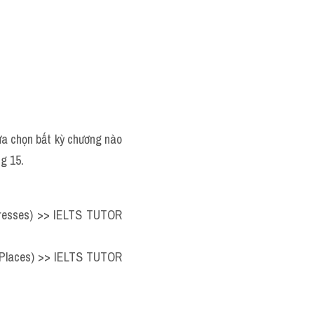
ựa chọn bất kỳ chương nào 
g 15. 
resses) >> IELTS TUTOR 
 Places) >> IELTS TUTOR 