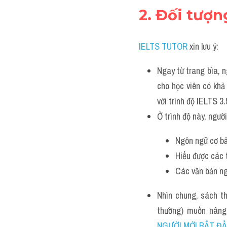
2. Đối tượ
IELTS TUTOR
xin lưu ý:
Ngay từ trang bìa, n
cho học viên có khả 
với trình độ IELTS 
Ở trình độ này, ngườ
Ngôn ngữ cơ bản
Hiểu được các 
Các văn bản ng
Nhìn chung, sách th
thường) muốn nâng
NGƯỜI MỚI BẮT Đ