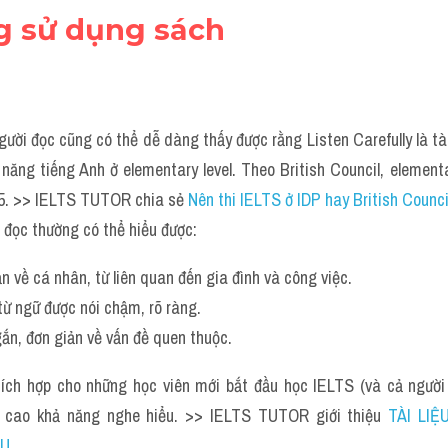
ng sử dụng sách
gười đọc cũng có thể dễ dàng thấy được rằng Listen Carefully là tài
năng tiếng Anh ở elementary level. Theo British Council, elementa
3.5. >> IELTS TUTOR chia sẻ
Nên thi IELTS ở IDP hay British Counci
i đọc thường có thể hiểu được:
 về cá nhân, từ liên quan đến gia đình và công việc.
từ ngữ được nói chậm, rõ ràng.
ắn, đơn giản về vấn đề quen thuộc.
ích hợp cho những học viên mới bắt đầu học IELTS (và cả người
 cao khả năng nghe hiểu. >> IELTS TUTOR giới thiệu
TÀI LIỆ
ẦU