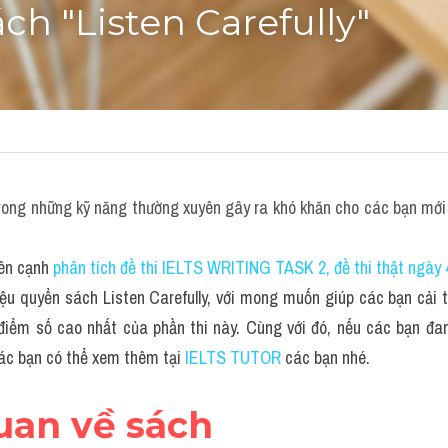
ch "Listen Carefully"
rong những kỹ năng thường xuyên gây ra khó khăn cho các bạn mới b
ên cạnh 
phân tích đề thi IELTS WRITING TASK 2, đề thi thật ngày 
ệu quyển sách Listen Carefully, với mong muốn giúp các bạn cải t
 điểm số cao nhất của phần thi này. Cùng với đó, nếu các bạn đa
các bạn có thể xem thêm tại 
IELTS TUTOR
 các bạn nhé.
quan về sách