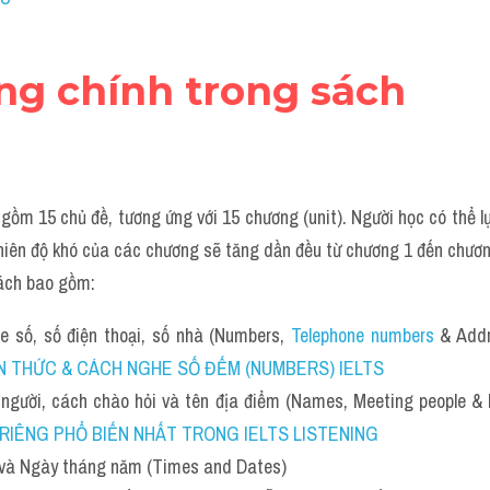
ung chính trong sách
 gồm 15 chủ đề, tương ứng với 15 chương (unit). Người học có thể l
nhiên độ khó của các chương sẽ tăng dần đều từ chương 1 đến chươn
ách bao gồm:
 số, số điện thoại, số nhà (Numbers,
Telephone numbers
& Add
N THỨC & CÁCH NGHE SỐ ĐẾM (NUMBERS) IELTS
 người, cách chào hỏi và tên địa điểm (Names, Meeting people &
RIÊNG PHỔ BIẾN NHẤT TRONG IELTS LISTENING
 và Ngày tháng năm (Times and Dates)