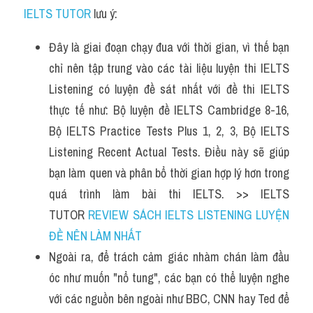
IELTS TUTOR
 lưu ý:
Đây là giai đoạn chạy đua với thời gian, vì thế bạn 
chỉ nên tập trung vào các tài liệu luyện thi IELTS 
Listening có luyện đề sát nhất với đề thi IELTS 
thực tế như: Bộ luyện đề IELTS Cambridge 8-16, 
Bộ IELTS Practice Tests Plus 1, 2, 3, Bộ IELTS 
Listening Recent Actual Tests. Điều này sẽ giúp 
bạn làm quen và phân bổ thời gian hợp lý hơn trong 
quá trình làm bài thi IELTS. >> IELTS 
TUTOR 
REVIEW SÁCH IELTS LISTENING LUYỆN 
ĐỀ NÊN LÀM NHẤT
Ngoài ra, để trách cảm giác nhàm chán làm đầu 
óc như muốn "nổ tung", các bạn có thể luyện nghe 
với các nguồn bên ngoài như BBC, CNN hay Ted để 