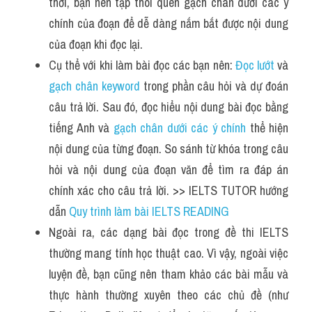
thời, bạn nên tập thói quen gạch chân dưới các ý 
chính của đoạn để dễ dàng nắm bắt được nội dung 
của đoạn khi đọc lại.
Cụ thể với khi làm bài đọc các bạn nên: 
Đọc lướt
 và 
gạch chân keyword
 trong phần câu hỏi và dự đoán 
câu trả lời. Sau đó, đọc hiểu nội dung bài đọc bằng 
tiếng Anh và 
gạch chân dưới các ý chính
 thể hiện 
nội dung của từng đoạn. So sánh từ khóa trong câu 
hỏi và nội dung của đoạn văn để tìm ra đáp án 
chính xác cho câu trả lời. >> IELTS TUTOR hướng 
dẫn 
Quy trình làm bài IELTS READING
Ngoài ra, các dạng bài đọc trong đề thi IELTS 
thường mang tính học thuật cao. Vì vậy, ngoài việc 
luyện đề, bạn cũng nên tham khảo các bài mẫu và 
thực hành thường xuyên theo các chủ đề (như 