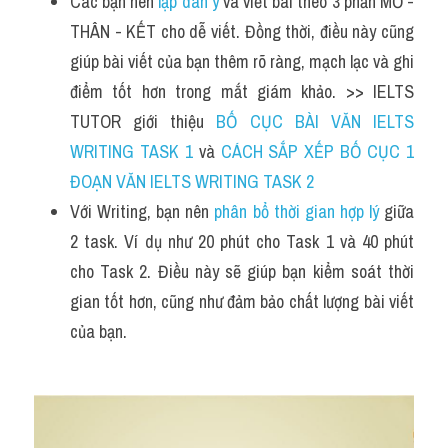
Các bạn nên 
lập dàn ý
 và viết bài theo 3 phần MỞ - 
THÂN - KẾT
cho dễ viết. Đồng thời, điều này cũng 
giúp bài viết của bạn thêm rõ ràng, mạch lạc và ghi 
điểm tốt hơn trong mắt giám khảo. >> IELTS 
TUTOR giới thiệu 
BỐ CỤC BÀI VĂN IELTS 
WRITING TASK 1
 và 
CÁCH SẮP XẾP BỐ CỤC 1 
ĐOẠN VĂN IELTS WRITING TASK 2
Với Writing, bạn nên 
phân bổ thời gian hợp lý
 giữa 
2 task. Ví dụ như 20 phút cho Task 1 và 40 phút 
cho Task 2. Điều này sẽ giúp bạn kiểm soát thời 
gian tốt hơn, cũng như đảm bảo chất lượng bài viết 
của bạn.