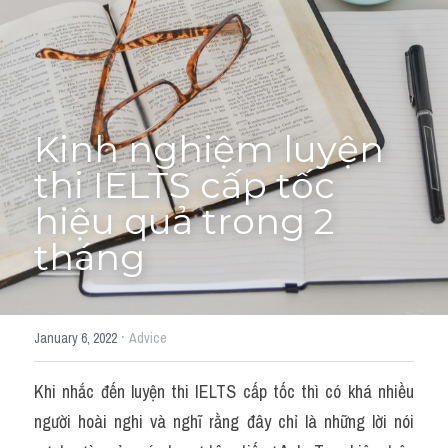
Adj
Liên hệ
Lớp Siêu Cấp Tốc
Khác
HỌC THỬ →
Từ vựng theo topic
Kinh nghiệm luyện 
Từ vựng theo Topic
thi IELTS cấp tốc 
hiệu quả trong 2 
Vocabulary - Grammar
tháng
Grammar
Part 2
·
January 6, 2022
Advice
Noun
Khi nhắc đến luyện thi IELTS cấp tốc thì có khá nhiều 
Verb
người hoài nghi và nghĩ rằng đây chỉ là những lời nói 