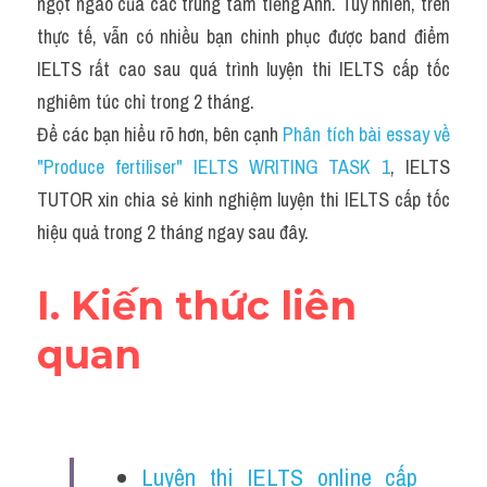
Du học Hà Lan
ngọt ngào của các trung tâm tiếng Anh. Tuy nhiên, trên 
thực tế, vẫn có nhiều bạn chinh phục được band điểm 
Du học Cấp Ba
IELTS rất cao sau quá trình luyện thi IELTS cấp tốc 
nghiêm túc chỉ trong 2 tháng. 
Đề thi thật Task 1
Để các bạn hiểu rõ hơn, bên cạnh 
Phân tích bài essay về 
Adv
"Produce fertiliser" IELTS WRITING TASK 1
, IELTS 
TUTOR xin chia sẻ kinh nghiệm luyện thi IELTS cấp tốc 
Cách dùng từ
hiệu quả trong 2 tháng ngay sau đây.
Task 1
I. Kiến thức liên 
Đề thi IELTS thật
quan
Phân biệt từ
Advice
IELTS Advice
Luyện thi IELTS online cấp 