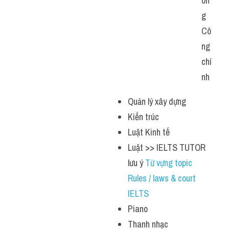
ôn
g 
Cô
ng 
chí
nh
Quản lý xây dựng
Kiến trúc
Luật Kinh tế
Luật >> IELTS TUTOR 
lưu ý 
Từ vựng topic 
Rules / laws & court 
IELTS 
Piano
Thanh nhạc