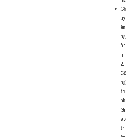
Ch
uy
ên 
ng
àn
h 
2: 
Cô
ng 
trì
nh 
Gi
ao 
th