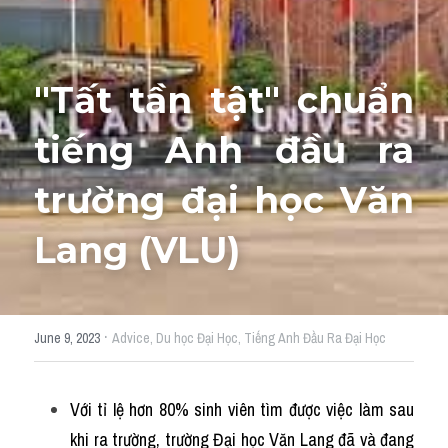
Adj
Liên hệ
Lớp Siêu Cấp Tốc
Khác
"Tất tần tật" chuẩn 
HỌC THỬ →
Từ vựng theo topic
tiếng Anh đầu ra 
Từ vựng theo Topic
trường đại học Văn 
Vocabulary - Grammar
Lang (VLU)
Grammar
Part 2
·
June 9, 2023
Advice,
Du học Đại Học,
Tiếng Anh Đầu Ra Đại Học
Noun
Verb
Với tỉ lệ hơn 80% sinh viên tìm được việc làm sau 
khi ra trường, trường Đại học Văn Lang đã và đang 