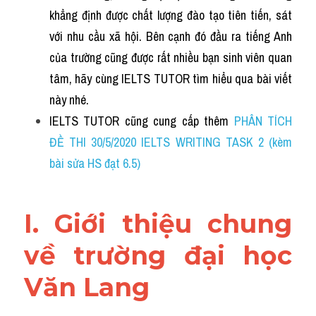
Du học Hà Lan
khẳng định được chất lượng đào tạo tiên tiến, sát 
Du học Cấp Ba
với nhu cầu xã hội. Bên cạnh đó đầu ra tiếng Anh 
của trường cũng được rất nhiều bạn sinh viên quan 
Đề thi thật Task 1
tâm, hãy cùng IELTS TUTOR tìm hiểu qua bài viết 
Adv
này nhé.
IELTS TUTOR cũng cung cấp thêm
PHÂN TÍCH 
Cách dùng từ
ĐỀ THI 30/5/2020 IELTS WRITING TASK 2 (kèm 
bài sửa HS đạt 6.5)
Task 1
Đề thi IELTS thật
I. Giới thiệu chung 
Phân biệt từ
về trường đại học 
Advice
Văn Lang
IELTS Advice