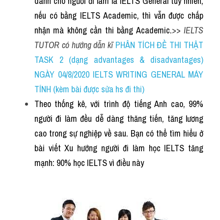
dành cho người đi làm là IELTS General tuy nhiên, 
nếu có bằng IELTS Academic, thì vẫn được chấp 
nhận mà không cần thi bằng Academic.
>> 
IELTS 
TUTOR có hướng dẫn kĩ 
PHÂN TÍCH ĐỀ THI THẬT 
TASK 2 (dạng advantages & disadvantages) 
NGÀY 04/8/2020 IELTS WRITING GENERAL MÁY 
TÍNH (kèm bài được sửa hs đi thi)
Theo thống kê, với trình độ tiếng Anh cao, 99% 
người đi làm đều dễ dàng thăng tiến, tăng lương 
cao trong sự nghiệp về sau. Bạn có thể tìm hiểu ở 
bài viết Xu hướng người đi làm học IELTS tăng 
mạnh: 90% học IELTS vì điều này