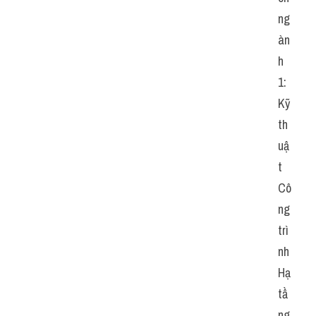
ng
àn
h 
1: 
Kỹ 
th
uậ
t 
Cô
ng 
trì
nh 
Hạ 
tầ
ng