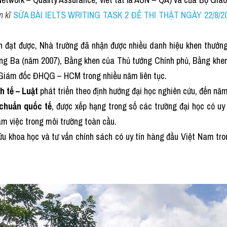
 kĩ 
SỬA BÀI IELTS WRITING TASK 2 ĐỀ THI THẬT NGÀY 22/8/20
h đạt được, Nhà trường đã nhận được nhiều danh hiệu khen thưởn
ng Ba (năm 2007), Bằng khen của Thủ tướng Chính phủ, Bằng khen
 Giám đốc ĐHQG – HCM trong nhiều năm liên tục.
h tế – Luật
 phát triển theo định hướng đại học nghiên cứu, đến năm
 chuẩn quốc tế
, được xếp hạng trong số các trường đại học có uy
àm việc trong môi trường toàn cầu.
 khoa học và tư vấn chính sách có uy tín hàng đầu Việt Nam trong 