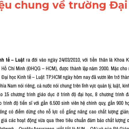
hiệu chung về trường Đại
nh tế – Luật
 ra đời vào ngày 24/03/2010, với tiền thân là Khoa K
 Hồ Chí Minh (ĐHQG – HCM), được thành lập năm 2000. Mặc cho nh
, Đại học Kinh tế – Luật TP.HCM ngày hôm nay đã vươn lên trở thàn
ía Nam nói riêng, cả nước nói chung trên lĩnh vực quản lý, luật, kinh
 15 chương trình giáo dục ở trình độ đại học, 8 chương trình đào
 trình độ tiến sĩ với gần 6.500 sinh viên hệ chính quy, gần 900 h
hông có điểm dừng cho nỗ lực cố gắng nâng cao chất lượng giảng
 giá các hoạt động vừa qua theo tiêu chuẩn đảm bảo chất lượng
etwork – Quality Assurance, viết tắt là AUN – QA) và của Bộ Giáo