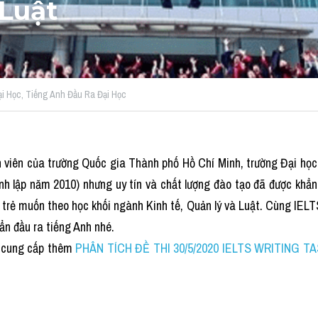
 Luật
i Học,
Tiếng Anh Đầu Ra Đại Học
 viên của trường Quốc gia Thành phố Hồ Chí Minh, trường Đại học 
ành lập năm 2010) nhưng uy tín và chất lượng đào tạo đã được khẳng 
 trẻ muốn theo học khối ngành Kinh tế, Quản lý và Luật. Cùng IELT
ẩn đầu ra tiếng Anh nhé.
cung cấp thêm
PHÂN TÍCH ĐỀ THI 30/5/2020 IELTS WRITING TASK