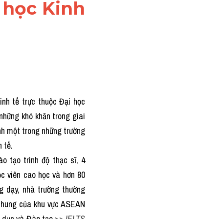
 học Kinh 
inh tế trực thuộc Đại học 
ững khó khăn trong giai 
h một trong những trường 
 tế.
 tạo trình độ thạc sĩ, 4 
ọc viên cao học và hơn 80 
 dạy, nhà trường thường 
 chung của khu vực ASEAN 
 dục và Đào tạo.
>> 
IELTS 