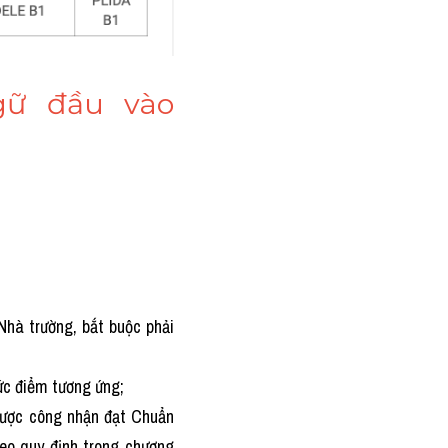
gữ đầu vào 
hà trường, bắt buộc phải 
c điểm tương ứng;
ược công nhận đạt Chuẩn 
o quy định trong chương 