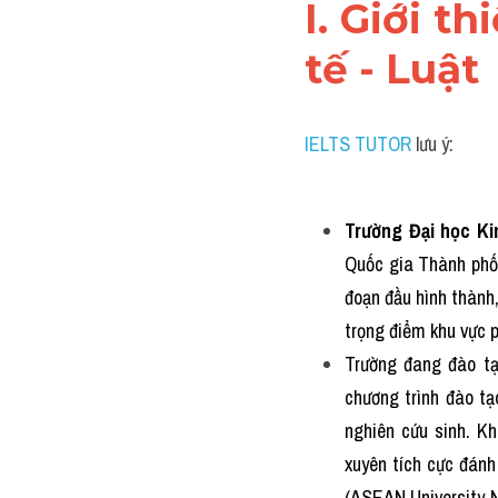
I. Giới t
tế - Luật 
IELTS TUTOR
 lưu ý:
Trường Đại học Ki
Quốc gia Thành phố
đoạn đầu hình thành
trọng điểm khu vực ph
Trường đang đào tạo
chương trình đào tạo
nghiên cứu sinh. K
xuyên tích cực đánh
(ASEAN University N