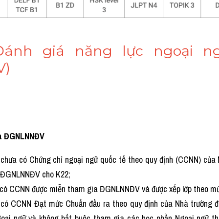
Đánh giá năng lực ngoại n
V)
ia ĐGNLNNĐV
 chưa có Chứng chỉ ngoại ngữ quốc tế theo quy định (CCNN) của N
 ĐGNLNNĐV cho K22;
n có CCNN được miễn tham gia ĐGNLNNĐV và được xếp lớp theo mứ
n có CCNN Đạt mức Chuẩn đầu ra theo quy định của Nhà trường đ
oại ngữ và không bắt buộc tham gia các học phần Ngoại ngữ the