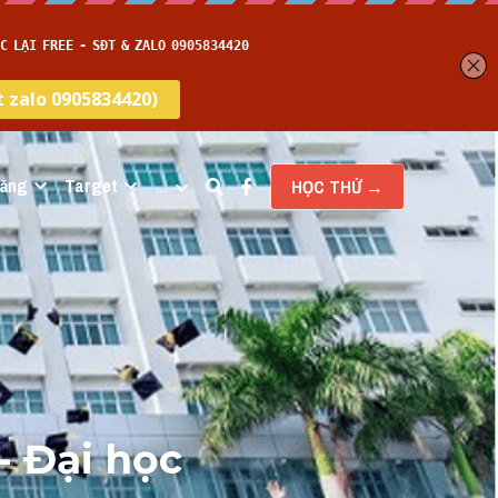
năng
Target
…
HỌC THỬ →
 Đại học 