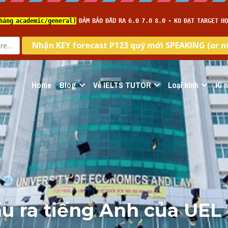
Home
Blog
Về IELTS TUTOR
Loại hình
Kĩ 
 ra tiếng Anh của UEL -