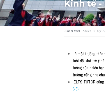
Kinh tế -
·
June 9, 2023
Advice,
Du học Đạ
Là một trường thành
tuổi đời khá trẻ (th
tưởng của nhiều bạn
trường cũng như chu
IELTS TUTOR cũng 
6.5)