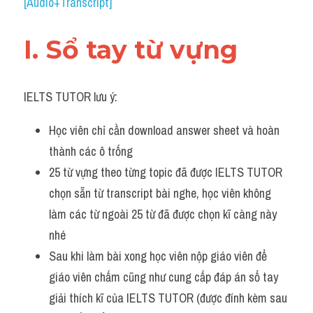
Du học Hà Lan
[Audio+Transcript]
Du học Cấp Ba
I. Sổ tay từ vựng 
Đề thi thật Task 1
IELTS TUTOR lưu ý:
Adv
Học viên chỉ cần download answer sheet và hoàn 
Cách dùng từ
thành các ô trống 
Task 1
25 từ vựng theo từng topic đã được IELTS TUTOR 
chọn sẵn từ transcript bài nghe, học viên không 
Đề thi IELTS thật
làm các từ ngoài 25 từ đã được chọn kĩ càng này 
Phân biệt từ
nhé
Sau khi làm bài xong học viên nộp giáo viên để 
Advice
giáo viên chấm cũng như cung cấp đáp án sổ tay 
IELTS Advice
giải thích kĩ của IELTS TUTOR (được đính kèm sau 