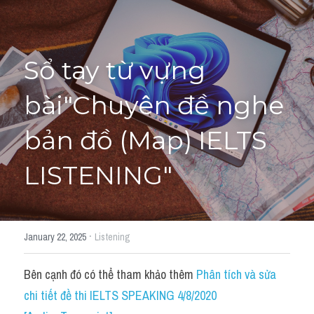
Adj
Liên hệ
Lớp Siêu Cấp Tốc
Khác
Sổ tay từ vựng 
HỌC THỬ →
Từ vựng theo topic
bài"Chuyên đề nghe 
Từ vựng theo Topic
bản đồ (Map) IELTS 
Vocabulary - Grammar
LISTENING"
Grammar
Part 2
·
January 22, 2025
Listening
Noun
Bên cạnh đó có thể tham khảo thêm 
Phân tích và sửa 
Verb
chi tiết đề thi IELTS SPEAKING 4/8/2020 