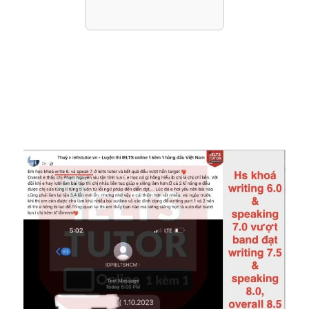
Đáp án: 
https://docs.google.com/document/d/1BI7FQHZpYFUeq
CWH9YZ3z9Z7NR0z8ip3/edit