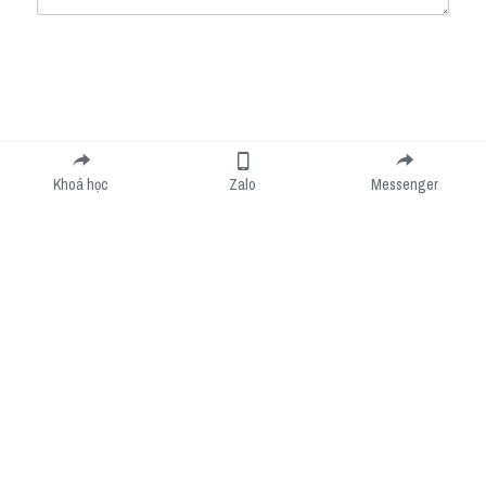
Submit
Cancel
Khoá học
Zalo
Messenger
Cookie Use
We use cookies to improve browsing experience, security, and data collection. By
accepting, you agree to the use of cookies for advertising and analytics. You can change
your cookie settings at any time.
Learn More