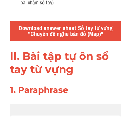
bài chấm sổ tay)
Đề thi thật Task 2
Listening
Download answer sheet Sổ tay từ vựng
Speaking
"Chuyên đề nghe bản đồ (Map)"
Writing
II. Bài tập tự ôn sổ 
Reading
tay từ vựng 
Vocabulary
1. Paraphrase 