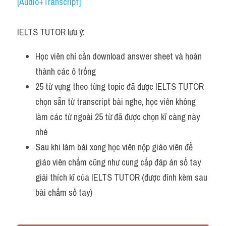
Du học Hà Lan
[Audio+Transcript]
Du học Cấp Ba
IELTS TUTOR lưu ý:
Đề thi thật Task 1
Học viên chỉ cần download answer sheet và hoàn 
Adv
thành các ô trống 
25 từ vựng theo từng topic đã được IELTS TUTOR 
Cách dùng từ
chọn sẵn từ transcript bài nghe, học viên không 
làm các từ ngoài 25 từ đã được chọn kĩ càng này 
Task 1
nhé
Đề thi IELTS thật
Sau khi làm bài xong học viên nộp giáo viên để 
giáo viên chấm cũng như cung cấp đáp án sổ tay 
Phân biệt từ
giải thích kĩ của IELTS TUTOR (được đính kèm sau 
Advice
bài chấm sổ tay)
IELTS Advice