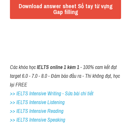
Đề thi thật Task 2
Download answer sheet Sổ tay từ vựng
Gap filling
Listening
Speaking
Đáp án: 
https://docs.google.com/document/d/10NAbgNGHOn5r8
Writing
cxsM-9CdpyZdnF7Szdj/edit
Reading
Các khóa học 
IELTS online 1 kèm 1
 - 100% cam kết đạt 
Vocabulary
target 6.0 - 7.0 - 8.0 - Đảm bảo đầu ra - Thi không đạt, học 
lại FREE
>> IELTS Intensive Writing - Sửa bài chi tiết
>> IELTS Intensive Listening
>> IELTS Intensive Reading
>> IELTS Intensive Speaking