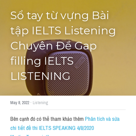
Adj
Liên hệ
Sổ tay từ vựng Bài 
Lớp Siêu Cấp Tốc
Khác
tập IELTS Listening 
HỌC THỬ →
Từ vựng theo topic
Chuyên Đề Gap 
Từ vựng theo Topic
filling IELTS 
Vocabulary - Grammar
LISTENING
Grammar
Part 2
·
May 8, 2022
Listening
Noun
Bên cạnh đó có thể tham khảo thêm 
Phân tích và sửa 
Verb
chi tiết đề thi IELTS SPEAKING 4/8/2020 