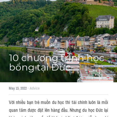
Adj
Liên hệ
Lớp Siêu Cấp Tốc
Khác
HỌC THỬ →
Từ vựng theo topic
Từ vựng theo Topic
10 chương trình học 
Vocabulary - Grammar
bổng tại Đức
Grammar
Part 2
·
May 15, 2022
Advice
Noun
Với nhiều bạn trẻ muốn du học thì tài chính luôn là mối 
Verb
quan tâm được đặt lên hàng đầu. Nhưng du học Đức lại 