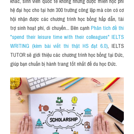
Du học Hà Lan
khác, sinh viên quốc tế không những được miễn học phí 
hệ đại học cho tại hơn 300 trường công lập mà còn có cơ 
Du học Cấp Ba
hội nhận được các chương trình học bổng hấp dẫn, tài 
trợ sinh hoạt phí, di chuyển... Bên cạnh 
Phân tích đề thi 
Đề thi thật Task 1
"spend their leisure time with their colleagues" IELTS 
Adv
WRITING (kèm bài viết thi thật HS đạt 6.0)
, IELTS 
TUTOR sẽ giới thiệu các chương trình học bổng tại Đức, 
Cách dùng từ
giúp bạn chuẩn bị hành trang tốt nhất để du học Đức.
Task 1
Đề thi IELTS thật
Phân biệt từ
Advice
IELTS Advice