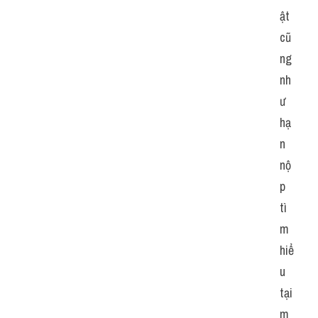
ật 
cũ
ng 
nh
ư 
hạ
n 
nộ
p 
tì
m 
hiể
u 
tại 
m