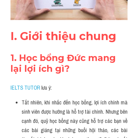
Đề thi thật Task 2
Listening
Speaking
I. Giới thiệu chung
Writing
1. Học bổng Đức mang 
Reading
lại lợi ích gì? 
Vocabulary
IELTS TUTOR
 lưu ý:
Tất nhiên, khi nhắc đến học bổng, lợi ích chính mà 
sinh viên được hưởng là hỗ trợ tài chính. Nhưng bên 
cạnh đó, quỹ học bổng này cũng hỗ trợ các bạn về 
các bài giảng tại những buổi hội thảo, các bài 