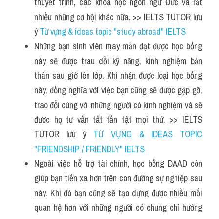
thuyết trình, các khoá học ngôn ngữ Đức và rất 
nhiều những cơ hội khác nữa. >> IELTS TUTOR lưu 
ý 
Từ vựng & ideas topic "study abroad" IELTS
Những bạn sinh viên may mắn đạt được học bổng 
này sẽ được trau dồi kỹ năng, kinh nghiệm bản 
thân sau giờ lên lớp. Khi nhận được loại học bổng 
này, đồng nghĩa với việc bạn cũng sẽ được gặp gỡ, 
trao đổi cùng với những người có kinh nghiệm và sẽ 
được họ tư vấn tất tần tật mọi thứ. >> IELTS 
TUTOR lưu ý 
TỪ VỰNG & IDEAS TOPIC 
"FRIENDSHIP / FRIENDLY" IELTS
Ngoài việc hỗ trợ tài chính, học bổng DAAD còn 
giúp bạn tiến xa hơn trên con đường sự nghiệp sau 
này. Khi đó bạn cũng sẽ tạo dựng được nhiều mối 
quan hệ hơn với những người có chung chí hướng 