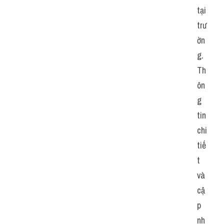
tại 
trư
ờn
g. 
Th
ôn
g 
tin 
chi 
tiế
t 
và 
cậ
p 
nh