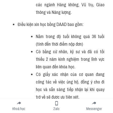
các ngành Hàng không, Vũ trụ, Giao 
thông và Năng lượng.
Điều kiện xin học bổng DAAD bao gồm:
Nằm trong độ tuổi không quá 36 tuổi 
(tính đến thời điểm nộp đơn)
Có bằng cử nhân, kỹ sư và đã có tối 
thiểu 2 năm kinh nghiệm trong lĩnh vực 
liên quan đến khóa học.
Có giấy xác nhận của cơ quan đang 
công tác về việc ủng hộ, đồng ý cho đi 
học và sẵn sàng tiếp nhận lại khi quay 
trở về sẽ được ưu tiên xét.
Đạt trình độ tiếng Đức DSH-2 hay 
Khoá học
Zalo
Messenger
TestDaF hoặc tối thiểu TOEFL 550 điểm 