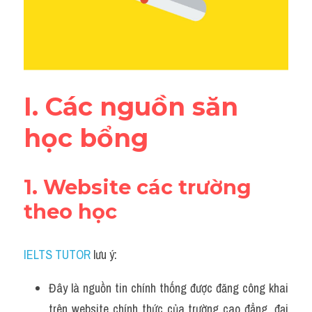
Đề thi thật Task 2
Listening
Speaking
I. Các nguồn săn 
Writing
học bổng
Reading
Vocabulary
1. Website các trường 
theo học
IELTS TUTOR
 lưu ý:
Đây là nguồn tin chính thống được đăng công khai 
trên website chính thức của trường cao đẳng, đại 