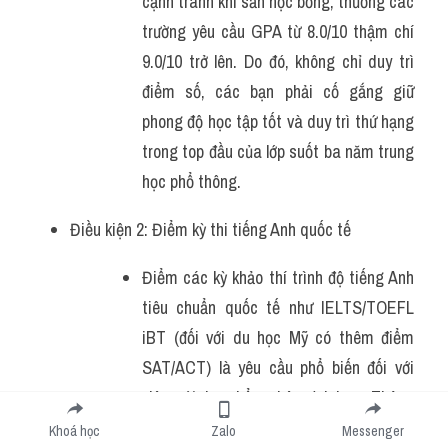
cạnh tranh khi săn học bổng, thường các 
trường yêu cầu GPA từ 8.0/10 thậm chí 
9.0/10 trở lên. Do đó, không chỉ duy trì 
điểm số, các bạn phải cố gắng giữ 
phong độ học tập tốt và duy trì thứ hạng 
trong top đầu của lớp suốt ba năm trung 
học phổ thông.
Điều kiện 2: Điểm kỳ thi tiếng Anh quốc tế
Điểm các kỳ khảo thí trình độ tiếng Anh 
tiêu chuẩn quốc tế như IELTS/TOEFL 
iBT (đối với du học Mỹ có thêm điểm 
SAT/ACT) là yêu cầu phổ biến đối với 
việc xét học bổng bậc đại học. Thông 
thường các trường yêu cầu IELTS 6.5 
Khoá học
Zalo
Messenger