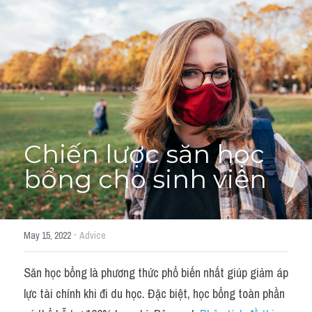
Adj
Liên hệ
Lớp Siêu Cấp Tốc
Khác
HỌC THỬ →
Từ vựng theo topic
Từ vựng theo Topic
Chiến lược săn học 
Vocabulary - Grammar
bổng cho sinh viên
Grammar
Part 2
·
May 15, 2022
Advice
Noun
Săn học bổng là phương thức phổ biến nhất giúp giảm áp 
Verb
lực tài chính khi đi du học. Đặc biệt, học bổng toàn phần 