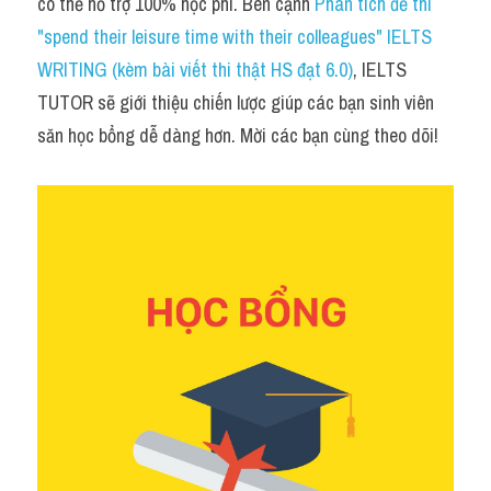
Du học Hà Lan
có thể hỗ trợ 100% học phí. Bên cạnh 
Phân tích đề thi 
"spend their leisure time with their colleagues" IELTS 
Du học Cấp Ba
WRITING (kèm bài viết thi thật HS đạt 6.0)
, IELTS 
TUTOR sẽ giới thiệu chiến lược giúp các bạn sinh viên 
Đề thi thật Task 1
săn học bổng dễ dàng hơn. Mời các bạn cùng theo dõi!
Adv
Cách dùng từ
Task 1
Đề thi IELTS thật
Phân biệt từ
Advice
IELTS Advice