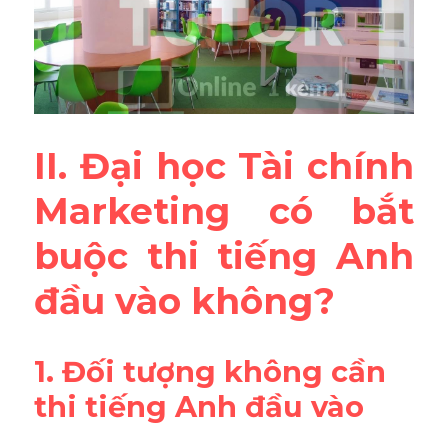
II. Đại học Tài chính 
Marketing có bắt 
buộc thi tiếng Anh 
đầu vào không?
1. Đối tượng không cần 
thi tiếng Anh đầu vào