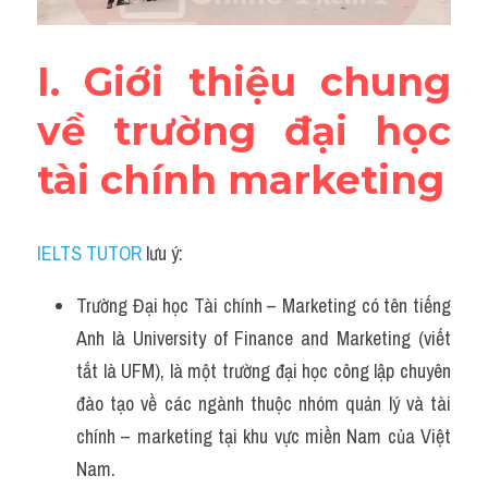
Đề thi thật Task 2
Listening
I. Giới thiệu chung 
Speaking
về trường đại học 
Writing
tài chính marketing
Reading
IELTS TUTOR
 lưu ý:
Vocabulary
Trường Đại học Tài chính – Marketing có tên tiếng 
Anh là University of Finance and Marketing (viết 
tắt là UFM), là một trường đại học công lập chuyên 
đào tạo về các ngành thuộc nhóm quản lý và tài 
chính – marketing tại khu vực miền Nam của Việt 
Nam. 