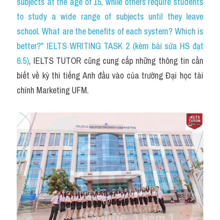
Du học Hà Lan
subjects at the age of 15, while others require students 
to study a wide range of subjects until they leave 
Du học Cấp Ba
school. What are the benefits of each system? Which is 
better?" IELTS WRITING TASK 2 (kèm bài sửa HS đạt 
Đề thi thật Task 1
6.5)
, IELTS TUTOR cũng cung cấp những thông tin cần 
Adv
biết về kỳ thi tiếng Anh đầu vào của trường Đại học tài 
chính Marketing UFM.
Cách dùng từ
Task 1
Đề thi IELTS thật
Phân biệt từ
Advice
IELTS Advice